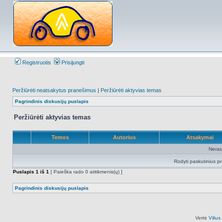
Registruotis
Prisijungti
Peržiūrėti neatsakytus pranešimus
|
Peržiūrėti aktyvias temas
Pagrindinis diskusijų puslapis
Peržiūrėti aktyvias temas
Temos
Autorius
Atsakymai
Neras
Rodyti paskutinius p
Puslapis
1
iš
1
[ Paieška rado 0 atitikmenis(ų) ]
Pagrindinis diskusijų puslapis
Vertė
Viliu