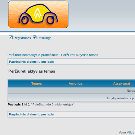
Registruotis
Prisijungti
Peržiūrėti neatsakytus pranešimus
|
Peržiūrėti aktyvias temas
Pagrindinis diskusijų puslapis
Peržiūrėti aktyvias temas
Temos
Autorius
Atsakymai
Neras
Rodyti paskutinius p
Puslapis
1
iš
1
[ Paieška rado 0 atitikmenis(ų) ]
Pagrindinis diskusijų puslapis
Vertė
Viliu