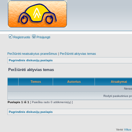
Registruotis
Prisijungti
Peržiūrėti neatsakytus pranešimus
|
Peržiūrėti aktyvias temas
Pagrindinis diskusijų puslapis
Peržiūrėti aktyvias temas
Temos
Autorius
Atsakymai
Neras
Rodyti paskutinius p
Puslapis
1
iš
1
[ Paieška rado 0 atitikmenis(ų) ]
Pagrindinis diskusijų puslapis
Vertė
Viliu