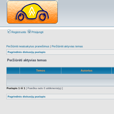
Registruotis
Prisijungti
Peržiūrėti neatsakytus pranešimus
|
Peržiūrėti aktyvias temas
Pagrindinis diskusijų puslapis
Peržiūrėti aktyvias temas
Temos
Autorius
Puslapis
1
iš
1
[ Paieška rado 0 atitikmenis(ų) ]
Pagrindinis diskusijų puslapis