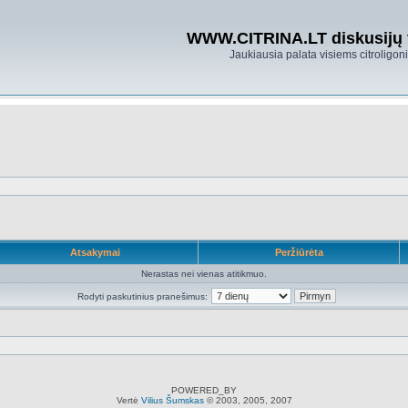
WWW.CITRINA.LT diskusijų
Jaukiausia palata visiems citroligo
Atsakymai
Peržiūrėta
Nerastas nei vienas atitikmuo.
Rodyti paskutinius pranešimus:
POWERED_BY
Vertė
Vilius Šumskas
© 2003, 2005, 2007