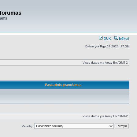
 forumas
niams
DUK
Ieškoti
Dabar yra Rgp 07 2026, 17:39
Visos datos yra Array Etc/GMT-2
Paskutinis pranešimas
Visos datos yra Array Etc/GMT-2
Pereiti į: