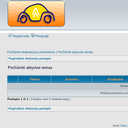
Registruotis
Prisijungti
Peržiūrėti neatsakytus pranešimus
|
Peržiūrėti aktyvias temas
Pagrindinis diskusijų puslapis
Peržiūrėti aktyvias temas
Temos
Autorius
Atsakymai
Neras
Rodyti paskutinius p
Puslapis
1
iš
1
[ Paieška rado 0 atitikmenis(ų) ]
Pagrindinis diskusijų puslapis
Vertė
Viliu