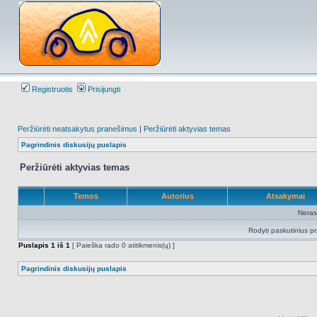
Registruotis
Prisijungti
Peržiūrėti neatsakytus pranešimus
|
Peržiūrėti aktyvias temas
Pagrindinis diskusijų puslapis
Peržiūrėti aktyvias temas
Temos
Autorius
Atsakymai
Neras
Rodyti paskutinius p
Puslapis
1
iš
1
[ Paieška rado 0 atitikmenis(ų) ]
Pagrindinis diskusijų puslapis