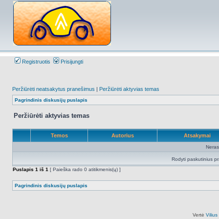
Registruotis
Prisijungti
Peržiūrėti neatsakytus pranešimus
|
Peržiūrėti aktyvias temas
Pagrindinis diskusijų puslapis
Peržiūrėti aktyvias temas
Temos
Autorius
Atsakymai
Neras
Rodyti paskutinius p
Puslapis
1
iš
1
[ Paieška rado 0 atitikmenis(ų) ]
Pagrindinis diskusijų puslapis
Vertė
Viliu