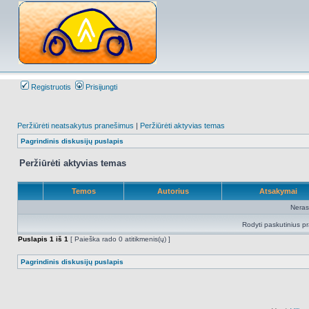
Registruotis
Prisijungti
Peržiūrėti neatsakytus pranešimus
|
Peržiūrėti aktyvias temas
Pagrindinis diskusijų puslapis
Peržiūrėti aktyvias temas
Temos
Autorius
Atsakymai
Neras
Rodyti paskutinius p
Puslapis
1
iš
1
[ Paieška rado 0 atitikmenis(ų) ]
Pagrindinis diskusijų puslapis