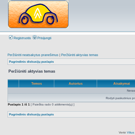
Registruotis
Prisijungti
Peržiūrėti neatsakytus pranešimus
|
Peržiūrėti aktyvias temas
Pagrindinis diskusijų puslapis
Peržiūrėti aktyvias temas
Temos
Autorius
Atsakymai
Neras
Rodyti paskutinius p
Puslapis
1
iš
1
[ Paieška rado 0 atitikmenis(ų) ]
Pagrindinis diskusijų puslapis
Vertė
Viliu