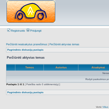
Registruotis
Prisijungti
Peržiūrėti neatsakytus pranešimus
|
Peržiūrėti aktyvias temas
Pagrindinis diskusijų puslapis
Peržiūrėti aktyvias temas
Temos
Autorius
Atsakymai
Neras
Rodyti paskutinius p
Puslapis
1
iš
1
[ Paieška rado 0 atitikmenis(ų) ]
Pagrindinis diskusijų puslapis
Vertė
Viliu