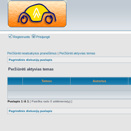
Registruotis
Prisijungti
Peržiūrėti neatsakytus pranešimus
|
Peržiūrėti aktyvias temas
Pagrindinis diskusijų puslapis
Peržiūrėti aktyvias temas
Temos
Autorius
Puslapis
1
iš
1
[ Paieška rado 0 atitikmenis(ų) ]
Pagrindinis diskusijų puslapis