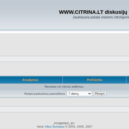
WWW.CITRINA.LT diskusijų
Jaukiausia palata visiems citroligo
Atsakymai
Peržiūrėta
Nerastas nei vienas atitikmuo.
Rodyti paskutinius pranešimus:
POWERED_BY
Vertė
Vilius Šumskas
© 2003, 2005, 2007