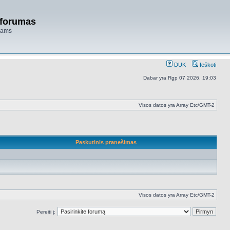
 forumas
niams
DUK
Ieškoti
Dabar yra Rgp 07 2026, 19:03
Visos datos yra Array Etc/GMT-2
Paskutinis pranešimas
Visos datos yra Array Etc/GMT-2
Pereiti į: