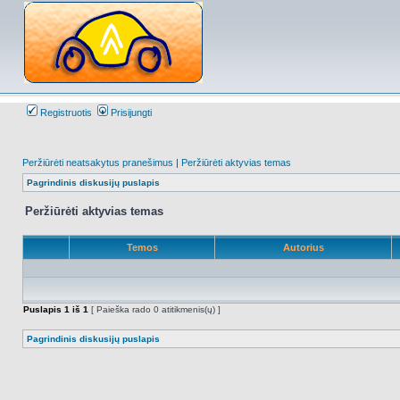
Registruotis
Prisijungti
Peržiūrėti neatsakytus pranešimus
|
Peržiūrėti aktyvias temas
Pagrindinis diskusijų puslapis
Peržiūrėti aktyvias temas
Temos
Autorius
Puslapis
1
iš
1
[ Paieška rado 0 atitikmenis(ų) ]
Pagrindinis diskusijų puslapis