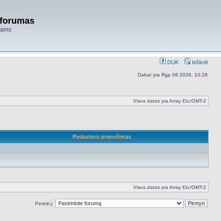
 forumas
niams
DUK
Ieškoti
Dabar yra Rgp 08 2026, 10:28
Visos datos yra Array Etc/GMT-2
Paskutinis pranešimas
Visos datos yra Array Etc/GMT-2
Pereiti į: