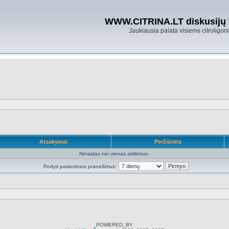
WWW.CITRINA.LT diskusijų
Jaukiausia palata visiems citroligo
Atsakymai
Peržiūrėta
Nerastas nei vienas atitikmuo.
Rodyti paskutinius pranešimus:
POWERED_BY