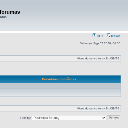
 forumas
niams
DUK
Ieškoti
Dabar yra Rgp 07 2026, 04:30
Visos datos yra Array Etc/GMT-2
Paskutinis pranešimas
Visos datos yra Array Etc/GMT-2
Pereiti į: