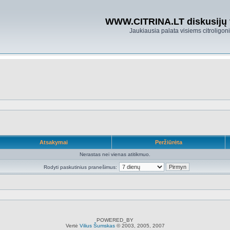
WWW.CITRINA.LT diskusijų
Jaukiausia palata visiems citroligo
Atsakymai
Peržiūrėta
Nerastas nei vienas atitikmuo.
Rodyti paskutinius pranešimus:
POWERED_BY
Vertė
Vilius Šumskas
© 2003, 2005, 2007