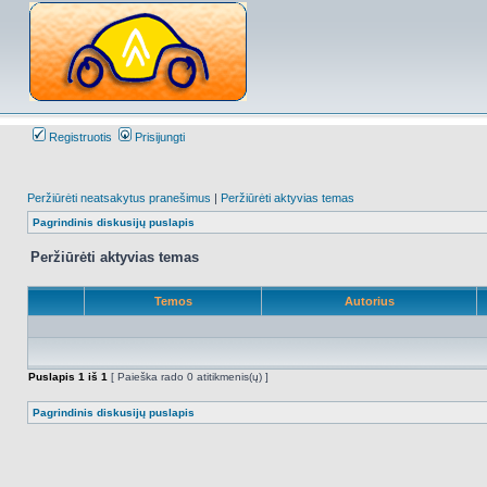
Registruotis
Prisijungti
Peržiūrėti neatsakytus pranešimus
|
Peržiūrėti aktyvias temas
Pagrindinis diskusijų puslapis
Peržiūrėti aktyvias temas
Temos
Autorius
Puslapis
1
iš
1
[ Paieška rado 0 atitikmenis(ų) ]
Pagrindinis diskusijų puslapis