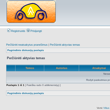
Registruotis
Prisijungti
Peržiūrėti neatsakytus pranešimus
|
Peržiūrėti aktyvias temas
Pagrindinis diskusijų puslapis
Peržiūrėti aktyvias temas
Temos
Autorius
Atsakymai
Neras
Rodyti paskutinius p
Puslapis
1
iš
1
[ Paieška rado 0 atitikmenis(ų) ]
Pagrindinis diskusijų puslapis
Vertė
Viliu