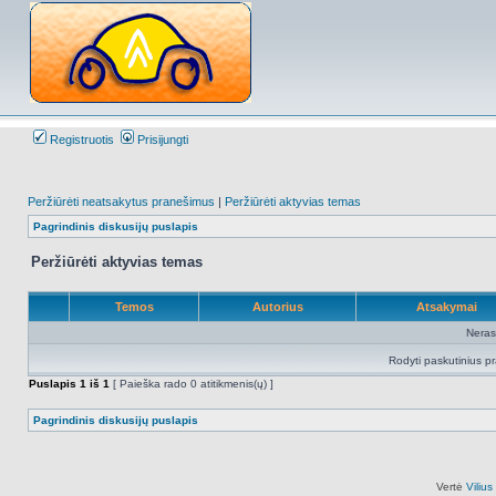
Registruotis
Prisijungti
Peržiūrėti neatsakytus pranešimus
|
Peržiūrėti aktyvias temas
Pagrindinis diskusijų puslapis
Peržiūrėti aktyvias temas
Temos
Autorius
Atsakymai
Neras
Rodyti paskutinius p
Puslapis
1
iš
1
[ Paieška rado 0 atitikmenis(ų) ]
Pagrindinis diskusijų puslapis
Vertė
Viliu