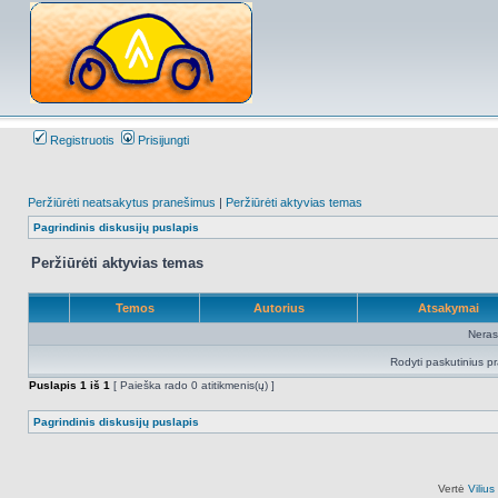
Registruotis
Prisijungti
Peržiūrėti neatsakytus pranešimus
|
Peržiūrėti aktyvias temas
Pagrindinis diskusijų puslapis
Peržiūrėti aktyvias temas
Temos
Autorius
Atsakymai
Neras
Rodyti paskutinius p
Puslapis
1
iš
1
[ Paieška rado 0 atitikmenis(ų) ]
Pagrindinis diskusijų puslapis
Vertė
Viliu