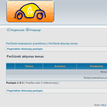
Registruotis
Prisijungti
Peržiūrėti neatsakytus pranešimus
|
Peržiūrėti aktyvias temas
Pagrindinis diskusijų puslapis
Peržiūrėti aktyvias temas
Temos
Autorius
Atsakymai
Neras
Rodyti paskutinius p
Puslapis
1
iš
1
[ Paieška rado 0 atitikmenis(ų) ]
Pagrindinis diskusijų puslapis
Vertė
Viliu