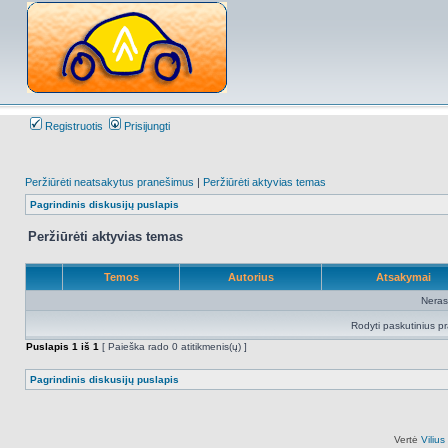
Registruotis
Prisijungti
Peržiūrėti neatsakytus pranešimus
|
Peržiūrėti aktyvias temas
Pagrindinis diskusijų puslapis
Peržiūrėti aktyvias temas
Temos
Autorius
Atsakymai
Neras
Rodyti paskutinius p
Puslapis
1
iš
1
[ Paieška rado 0 atitikmenis(ų) ]
Pagrindinis diskusijų puslapis
Vertė
Viliu