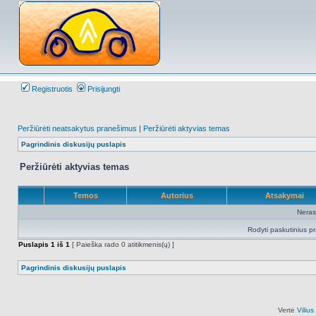
Registruotis
Prisijungti
Peržiūrėti neatsakytus pranešimus
|
Peržiūrėti aktyvias temas
Pagrindinis diskusijų puslapis
Peržiūrėti aktyvias temas
Temos
Autorius
Atsakymai
Neras
Rodyti paskutinius p
Puslapis
1
iš
1
[ Paieška rado 0 atitikmenis(ų) ]
Pagrindinis diskusijų puslapis
Vertė
Viliu