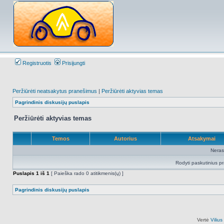
Registruotis
Prisijungti
Peržiūrėti neatsakytus pranešimus
|
Peržiūrėti aktyvias temas
Pagrindinis diskusijų puslapis
Peržiūrėti aktyvias temas
Temos
Autorius
Atsakymai
Neras
Rodyti paskutinius p
Puslapis
1
iš
1
[ Paieška rado 0 atitikmenis(ų) ]
Pagrindinis diskusijų puslapis
Vertė
Viliu