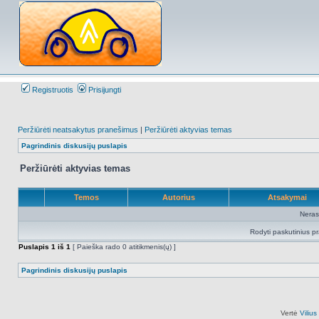
Registruotis
Prisijungti
Peržiūrėti neatsakytus pranešimus
|
Peržiūrėti aktyvias temas
Pagrindinis diskusijų puslapis
Peržiūrėti aktyvias temas
Temos
Autorius
Atsakymai
Neras
Rodyti paskutinius p
Puslapis
1
iš
1
[ Paieška rado 0 atitikmenis(ų) ]
Pagrindinis diskusijų puslapis
Vertė
Viliu