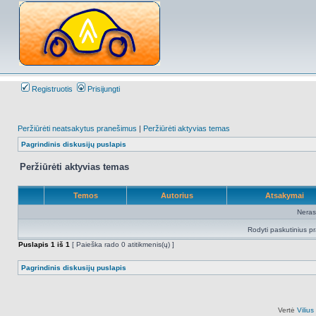
Registruotis
Prisijungti
Peržiūrėti neatsakytus pranešimus
|
Peržiūrėti aktyvias temas
Pagrindinis diskusijų puslapis
Peržiūrėti aktyvias temas
Temos
Autorius
Atsakymai
Neras
Rodyti paskutinius p
Puslapis
1
iš
1
[ Paieška rado 0 atitikmenis(ų) ]
Pagrindinis diskusijų puslapis
Vertė
Viliu