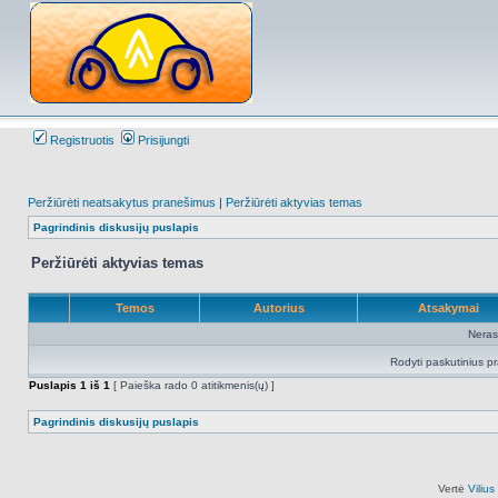
Registruotis
Prisijungti
Peržiūrėti neatsakytus pranešimus
|
Peržiūrėti aktyvias temas
Pagrindinis diskusijų puslapis
Peržiūrėti aktyvias temas
Temos
Autorius
Atsakymai
Neras
Rodyti paskutinius p
Puslapis
1
iš
1
[ Paieška rado 0 atitikmenis(ų) ]
Pagrindinis diskusijų puslapis
Vertė
Viliu