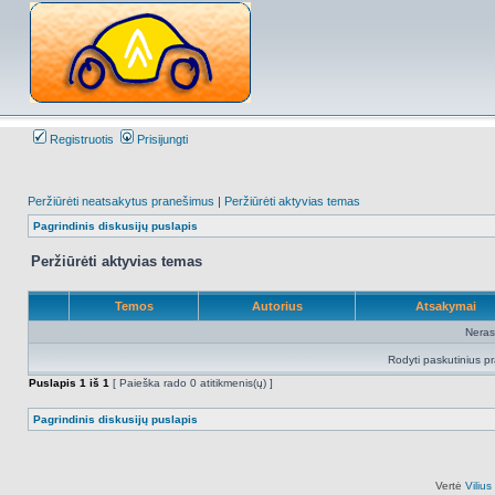
Registruotis
Prisijungti
Peržiūrėti neatsakytus pranešimus
|
Peržiūrėti aktyvias temas
Pagrindinis diskusijų puslapis
Peržiūrėti aktyvias temas
Temos
Autorius
Atsakymai
Neras
Rodyti paskutinius p
Puslapis
1
iš
1
[ Paieška rado 0 atitikmenis(ų) ]
Pagrindinis diskusijų puslapis
Vertė
Viliu