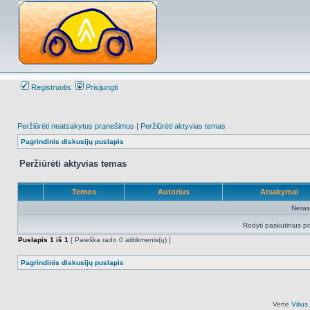
Registruotis
Prisijungti
Peržiūrėti neatsakytus pranešimus
|
Peržiūrėti aktyvias temas
Pagrindinis diskusijų puslapis
Peržiūrėti aktyvias temas
Temos
Autorius
Atsakymai
Neras
Rodyti paskutinius p
Puslapis
1
iš
1
[ Paieška rado 0 atitikmenis(ų) ]
Pagrindinis diskusijų puslapis
Vertė
Viliu