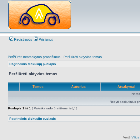
Registruotis
Prisijungti
Peržiūrėti neatsakytus pranešimus
|
Peržiūrėti aktyvias temas
Pagrindinis diskusijų puslapis
Peržiūrėti aktyvias temas
Temos
Autorius
Atsakymai
Neras
Rodyti paskutinius p
Puslapis
1
iš
1
[ Paieška rado 0 atitikmenis(ų) ]
Pagrindinis diskusijų puslapis
Vertė
Viliu