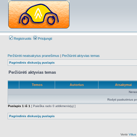
Registruotis
Prisijungti
Peržiūrėti neatsakytus pranešimus
|
Peržiūrėti aktyvias temas
Pagrindinis diskusijų puslapis
Peržiūrėti aktyvias temas
Temos
Autorius
Atsakymai
Neras
Rodyti paskutinius p
Puslapis
1
iš
1
[ Paieška rado 0 atitikmenis(ų) ]
Pagrindinis diskusijų puslapis
Vertė
Viliu