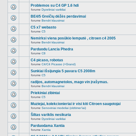
Naujų
temoje
neskaitytų
Problemos su C4 GP 1.6 hdi
nėra.
pranešimų
forume
Dyzeliniai varikliai
šioje
Naujų
temoje
neskaitytų
BE4/5 Greičių dėžės perdavimai
nėra.
pranešimų
forume
Bendri klausimai
šioje
Naujų
temoje
neskaitytų
C5 x7 webasto
nėra.
pranešimų
forume
C5
šioje
Naujų
temoje
neskaitytų
Nemirksi viena posūkio lemputė , citroen c4 2005
nėra.
pranešimų
forume
Bendri klausimai
šioje
Naujų
temoje
neskaitytų
Parduodu Lancia Phedra
nėra.
pranešimų
forume
C8
šioje
Naujų
temoje
neskaitytų
C4 picaso, robotas
nėra.
pranešimų
forume
C4/C4 Picasso (+Grand)
šioje
Naujų
temoje
neskaitytų
Sunkiai išsijungia 5 pavara C5 2008m
nėra.
pranešimų
forume
C5
šioje
Naujų
temoje
neskaitytų
radijos, automagnetolos, mago vin įrašymas.
nėra.
pranešimų
forume
Bendri klausimai
šioje
Naujų
temoje
neskaitytų
Priekiniai zibintai
nėra.
pranešimų
forume
C5
šioje
Naujų
temoje
neskaitytų
Muziejai, kolekcionieriai ir visi kiti Citroen saugotojai
nėra.
pranešimų
forume
Senoviniai modeliai (oldtimer'iai)
šioje
Naujų
temoje
neskaitytų
Šiltas variklis nesikuria
nėra.
pranešimų
forume
Dyzeliniai varikliai
šioje
Naujų
temoje
neskaitytų
Parduodama Xantia
nėra.
pranešimų
forume
Xantia
šioje
Naujų
temoje
neskaitytų