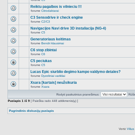
šioje
Naujų
temoje
neskaitytų
Reiktu pagalbos is vilnieciu !!!
nėra.
pranešimų
forume
Citrodaktarai
šioje
Naujų
temoje
neskaitytų
C3 Sensodrive ir check engine
nėra.
pranešimų
forume
C2/C3
šioje
Naujų
temoje
neskaitytų
Navigacijos Navi drive 3D instaliacija (NG-4)
nėra.
pranešimų
forume
C5
šioje
Naujų
temoje
neskaitytų
Generatoriaus keitimas
nėra.
pranešimų
forume
Bendri klausimai
šioje
Naujų
temoje
neskaitytų
C6 stop zibintai
nėra.
pranešimų
forume
C6
šioje
Naujų
temoje
neskaitytų
C5 peciukas
nėra.
pranešimų
forume
C5
šioje
Ši
temoje
tema
Lucas Epic siurblio degimo kampo valdymo detales?
nėra.
užrakinta,
forume
Dyzeliniai varikliai
jūs
Naujų
negalite
neskaitytų
Xsara [kartais] neužsikuria
redaguoti
pranešimų
pranešimų
forume
Xsara
šioje
Ši
arba
temoje
tema
atsakinėti
nėra.
Rodyti paskutinius pranešimus:
Rūši
užrakinta,
į
jūs
juos.
Puslapis
1
iš
9
[ Paieška rado 448 atitikmenis(ų) ]
negalite
redaguoti
pranešimų
Pagrindinis diskusijų puslapis
arba
atsakinėti
į
juos.
Vertė
Viliu