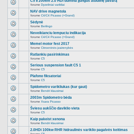
C5 II 2006m 2.0 HDi dūmina įjungus atbulinę pavarą
nėra.
pranešimų
forume
Dyzeliniai varikliai
šioje
Naujų
temoje
neskaitytų
NAV drive magnetola
nėra.
pranešimų
forume
C4/C4 Picasso (+Grand)
šioje
Naujų
temoje
neskaitytų
Sėdynė
nėra.
pranešimų
forume
Berlingo
šioje
Naujų
temoje
neskaitytų
Neveikianciu lempuciu indikacija
nėra.
pranešimų
forume
C4/C4 Picasso (+Grand)
šioje
Naujų
temoje
neskaitytų
Memel motor fest 2017
nėra.
pranešimų
forume
Citroeninės įvairenybės
šioje
Naujų
temoje
neskaitytų
Ratlankiu pasirinkimas
nėra.
pranešimų
forume
C5
šioje
Naujų
temoje
neskaitytų
Serious suspension fault C5 1
nėra.
pranešimų
forume
C5
šioje
Naujų
temoje
neskaitytų
Plafono fiksatoriai
nėra.
pranešimų
forume
C5
šioje
Naujų
temoje
neskaitytų
Spidometro varikliukas (kur gaut)
nėra.
pranešimų
forume
Bendri klausimai
šioje
Naujų
temoje
neskaitytų
2003m Spidometro bėda
nėra.
pranešimų
forume
Xsara Picasso
šioje
Naujų
temoje
neskaitytų
Šviesu aukščio daviklio vieta
nėra.
pranešimų
forume
C5
šioje
Naujų
temoje
neskaitytų
Kaip pakeist xenona
nėra.
pranešimų
forume
Bendri klausimai
šioje
Naujų
temoje
neskaitytų
2.0HDi 100kw RHR hidraulinės variklio pagalvės keitimas
nėra.
pranešimų
forume
C5