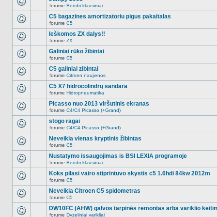
nėra.
pranešimų
forume
Bendri klausimai
šioje
Naujų
temoje
neskaitytų
C5 bagazines amortizatoriu pigus pakaitalas
nėra.
pranešimų
forume
C5
šioje
Naujų
temoje
neskaitytų
Ieškomos ZX dalys!!
nėra.
pranešimų
forume
ZX
šioje
Naujų
temoje
neskaitytų
Galiniai rūko žibintai
nėra.
pranešimų
forume
C5
šioje
Naujų
temoje
neskaitytų
C5 galiniai zibintai
nėra.
pranešimų
forume
Citroen naujienos
šioje
Naujų
temoje
neskaitytų
C5 X7 hidrocolindrų sandara
nėra.
pranešimų
forume
Hidropneumatika
šioje
Naujų
temoje
neskaitytų
Picasso nuo 2013 viršutinis ekranas
nėra.
pranešimų
forume
C4/C4 Picasso (+Grand)
šioje
Naujų
temoje
neskaitytų
stogo ragai
nėra.
pranešimų
forume
C4/C4 Picasso (+Grand)
šioje
Naujų
temoje
neskaitytų
Neveikia vienas kryptinis žibintas
nėra.
pranešimų
forume
C5
šioje
Naujų
temoje
neskaitytų
Nustatymo issaugojimas is BSI LEXIA programoje
nėra.
pranešimų
forume
Bendri klausimai
šioje
Naujų
temoje
neskaitytų
Koks pilasi vairo stiprintuvo skystis c5 1.6hdi 84kw 2012m
nėra.
pranešimų
forume
C5
šioje
Naujų
temoje
neskaitytų
Neveikia Citroen C5 spidometras
nėra.
pranešimų
forume
C5
šioje
Naujų
temoje
neskaitytų
DW10FC (AHW) galvos tarpinės remontas arba variklio keiti
nėra.
pranešimų
forume
Dyzeliniai varikliai
šioje