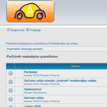
Registruotis
Prisijungti
Peržiūrėti neatsakytus pranešimus
|
Peržiūrėti aktyvias temas
Pagrindinis diskusijų puslapis
Peržiūrėti neatsakytus pranešimus
Temos
Parduodu
forume
C4/C4 Picasso (+Grand)
Naujų
neskaitytų
Gal kam reikia rėmelio „Android“ multimedijos radijui
pranešimų
forume
C4/C4 Picasso (+Grand)
šioje
Naujų
temoje
neskaitytų
Spidometras
nėra.
pranešimų
forume
Citrodaktarai
šioje
Naujų
temoje
neskaitytų
Gal kam reikia.
nėra.
pranešimų
forume
C4/C4 Picasso (+Grand)
šioje
Naujų
temoje
neskaitytų
Jumpy 2008