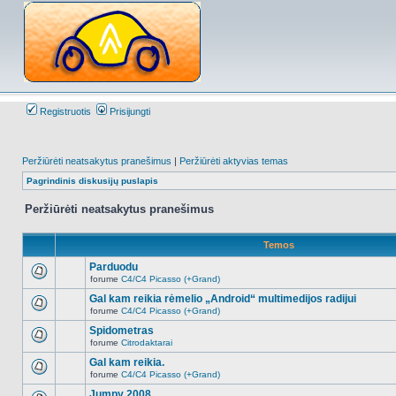
Registruotis
Prisijungti
Peržiūrėti neatsakytus pranešimus
|
Peržiūrėti aktyvias temas
Pagrindinis diskusijų puslapis
Peržiūrėti neatsakytus pranešimus
Temos
Parduodu
forume
C4/C4 Picasso (+Grand)
Naujų
neskaitytų
Gal kam reikia rėmelio „Android“ multimedijos radijui
pranešimų
forume
C4/C4 Picasso (+Grand)
šioje
Naujų
temoje
neskaitytų
Spidometras
nėra.
pranešimų
forume
Citrodaktarai
šioje
Naujų
temoje
neskaitytų
Gal kam reikia.
nėra.
pranešimų
forume
C4/C4 Picasso (+Grand)
šioje
Naujų
temoje
neskaitytų
Jumpy 2008