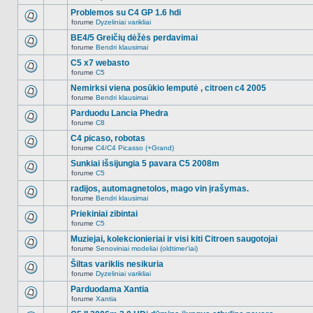
Naujų
temoje
neskaitytų
Problemos su C4 GP 1.6 hdi
nėra.
pranešimų
forume
Dyzeliniai varikliai
šioje
Naujų
temoje
neskaitytų
BE4/5 Greičių dėžės perdavimai
nėra.
pranešimų
forume
Bendri klausimai
šioje
Naujų
temoje
neskaitytų
C5 x7 webasto
nėra.
pranešimų
forume
C5
šioje
Naujų
temoje
neskaitytų
Nemirksi viena posūkio lemputė , citroen c4 2005
nėra.
pranešimų
forume
Bendri klausimai
šioje
Naujų
temoje
neskaitytų
Parduodu Lancia Phedra
nėra.
pranešimų
forume
C8
šioje
Naujų
temoje
neskaitytų
C4 picaso, robotas
nėra.
pranešimų
forume
C4/C4 Picasso (+Grand)
šioje
Naujų
temoje
neskaitytų
Sunkiai išsijungia 5 pavara C5 2008m
nėra.
pranešimų
forume
C5
šioje
Naujų
temoje
neskaitytų
radijos, automagnetolos, mago vin įrašymas.
nėra.
pranešimų
forume
Bendri klausimai
šioje
Naujų
temoje
neskaitytų
Priekiniai zibintai
nėra.
pranešimų
forume
C5
šioje
Naujų
temoje
neskaitytų
Muziejai, kolekcionieriai ir visi kiti Citroen saugotojai
nėra.
pranešimų
forume
Senoviniai modeliai (oldtimer'iai)
šioje
Naujų
temoje
neskaitytų
Šiltas variklis nesikuria
nėra.
pranešimų
forume
Dyzeliniai varikliai
šioje
Naujų
temoje
neskaitytų
Parduodama Xantia
nėra.
pranešimų
forume
Xantia
šioje
Naujų
temoje
neskaitytų