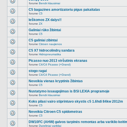
nėra.
pranešimų
forume
Bendri klausimai
šioje
Naujų
temoje
neskaitytų
C5 bagazines amortizatoriu pigus pakaitalas
nėra.
pranešimų
forume
C5
šioje
Naujų
temoje
neskaitytų
Ieškomos ZX dalys!!
nėra.
pranešimų
forume
ZX
šioje
Naujų
temoje
neskaitytų
Galiniai rūko žibintai
nėra.
pranešimų
forume
C5
šioje
Naujų
temoje
neskaitytų
C5 galiniai zibintai
nėra.
pranešimų
forume
Citroen naujienos
šioje
Naujų
temoje
neskaitytų
C5 X7 hidrocolindrų sandara
nėra.
pranešimų
forume
Hidropneumatika
šioje
Naujų
temoje
neskaitytų
Picasso nuo 2013 viršutinis ekranas
nėra.
pranešimų
forume
C4/C4 Picasso (+Grand)
šioje
Naujų
temoje
neskaitytų
stogo ragai
nėra.
pranešimų
forume
C4/C4 Picasso (+Grand)
šioje
Naujų
temoje
neskaitytų
Neveikia vienas kryptinis žibintas
nėra.
pranešimų
forume
C5
šioje
Naujų
temoje
neskaitytų
Nustatymo issaugojimas is BSI LEXIA programoje
nėra.
pranešimų
forume
Bendri klausimai
šioje
Naujų
temoje
neskaitytų
Koks pilasi vairo stiprintuvo skystis c5 1.6hdi 84kw 2012m
nėra.
pranešimų
forume
C5
šioje
Naujų
temoje
neskaitytų
Neveikia Citroen C5 spidometras
nėra.
pranešimų
forume
C5
šioje
Naujų
temoje
neskaitytų
DW10FC (AHW) galvos tarpinės remontas arba variklio keiti
nėra.
pranešimų
forume
Dyzeliniai varikliai
šioje