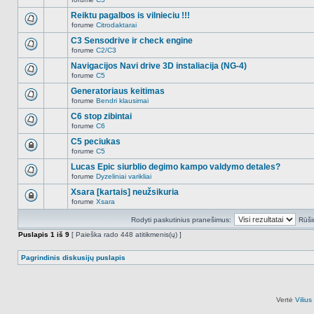
šioje
Naujų
temoje
neskaitytų
Reiktu pagalbos is vilnieciu !!!
nėra.
pranešimų
forume
Citrodaktarai
šioje
Naujų
temoje
neskaitytų
C3 Sensodrive ir check engine
nėra.
pranešimų
forume
C2/C3
šioje
Naujų
temoje
neskaitytų
Navigacijos Navi drive 3D instaliacija (NG-4)
nėra.
pranešimų
forume
C5
šioje
Naujų
temoje
neskaitytų
Generatoriaus keitimas
nėra.
pranešimų
forume
Bendri klausimai
šioje
Naujų
temoje
neskaitytų
C6 stop zibintai
nėra.
pranešimų
forume
C6
šioje
Naujų
temoje
neskaitytų
C5 peciukas
nėra.
pranešimų
forume
C5
šioje
Ši
temoje
tema
Lucas Epic siurblio degimo kampo valdymo detales?
nėra.
užrakinta,
forume
Dyzeliniai varikliai
jūs
Naujų
negalite
neskaitytų
Xsara [kartais] neužsikuria
redaguoti
pranešimų
pranešimų
forume
Xsara
šioje
Ši
arba
temoje
tema
atsakinėti
nėra.
Rodyti paskutinius pranešimus:
Rūši
užrakinta,
į
jūs
juos.
Puslapis
1
iš
9
[ Paieška rado 448 atitikmenis(ų) ]
negalite
redaguoti
pranešimų
Pagrindinis diskusijų puslapis
arba
atsakinėti
į
juos.
Vertė
Viliu