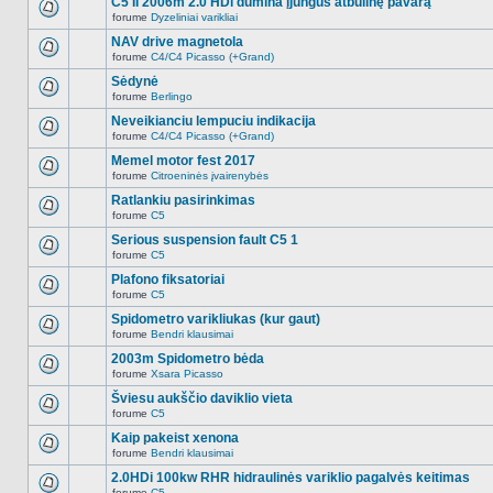
C5 II 2006m 2.0 HDi dūmina įjungus atbulinę pavarą
nėra.
pranešimų
forume
Dyzeliniai varikliai
šioje
Naujų
temoje
neskaitytų
NAV drive magnetola
nėra.
pranešimų
forume
C4/C4 Picasso (+Grand)
šioje
Naujų
temoje
neskaitytų
Sėdynė
nėra.
pranešimų
forume
Berlingo
šioje
Naujų
temoje
neskaitytų
Neveikianciu lempuciu indikacija
nėra.
pranešimų
forume
C4/C4 Picasso (+Grand)
šioje
Naujų
temoje
neskaitytų
Memel motor fest 2017
nėra.
pranešimų
forume
Citroeninės įvairenybės
šioje
Naujų
temoje
neskaitytų
Ratlankiu pasirinkimas
nėra.
pranešimų
forume
C5
šioje
Naujų
temoje
neskaitytų
Serious suspension fault C5 1
nėra.
pranešimų
forume
C5
šioje
Naujų
temoje
neskaitytų
Plafono fiksatoriai
nėra.
pranešimų
forume
C5
šioje
Naujų
temoje
neskaitytų
Spidometro varikliukas (kur gaut)
nėra.
pranešimų
forume
Bendri klausimai
šioje
Naujų
temoje
neskaitytų
2003m Spidometro bėda
nėra.
pranešimų
forume
Xsara Picasso
šioje
Naujų
temoje
neskaitytų
Šviesu aukščio daviklio vieta
nėra.
pranešimų
forume
C5
šioje
Naujų
temoje
neskaitytų
Kaip pakeist xenona
nėra.
pranešimų
forume
Bendri klausimai
šioje
Naujų
temoje
neskaitytų
2.0HDi 100kw RHR hidraulinės variklio pagalvės keitimas
nėra.
pranešimų
forume
C5