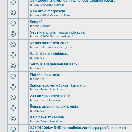
C5 II 2006m 2.0 HDi dūmina įjungus atbulinę pavarą
nėra.
pranešimų
forume
Dyzeliniai varikliai
šioje
Naujų
temoje
neskaitytų
NAV drive magnetola
nėra.
pranešimų
forume
C4/C4 Picasso (+Grand)
šioje
Naujų
temoje
neskaitytų
Sėdynė
nėra.
pranešimų
forume
Berlingo
šioje
Naujų
temoje
neskaitytų
Neveikianciu lempuciu indikacija
nėra.
pranešimų
forume
C4/C4 Picasso (+Grand)
šioje
Naujų
temoje
neskaitytų
Memel motor fest 2017
nėra.
pranešimų
forume
Citroeninės įvairenybės
šioje
Naujų
temoje
neskaitytų
Ratlankiu pasirinkimas
nėra.
pranešimų
forume
C5
šioje
Naujų
temoje
neskaitytų
Serious suspension fault C5 1
nėra.
pranešimų
forume
C5
šioje
Naujų
temoje
neskaitytų
Plafono fiksatoriai
nėra.
pranešimų
forume
C5
šioje
Naujų
temoje
neskaitytų
Spidometro varikliukas (kur gaut)
nėra.
pranešimų
forume
Bendri klausimai
šioje
Naujų
temoje
neskaitytų
2003m Spidometro bėda
nėra.
pranešimų
forume
Xsara Picasso
šioje
Naujų
temoje
neskaitytų
Šviesu aukščio daviklio vieta
nėra.
pranešimų
forume
C5
šioje
Naujų
temoje
neskaitytų
Kaip pakeist xenona
nėra.
pranešimų
forume
Bendri klausimai
šioje
Naujų
temoje
neskaitytų
2.0HDi 100kw RHR hidraulinės variklio pagalvės keitimas
nėra.
pranešimų
forume
C5