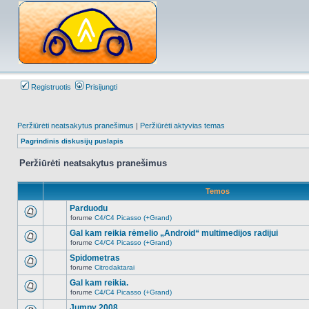
Registruotis
Prisijungti
Peržiūrėti neatsakytus pranešimus
|
Peržiūrėti aktyvias temas
Pagrindinis diskusijų puslapis
Peržiūrėti neatsakytus pranešimus
Temos
Parduodu
forume
C4/C4 Picasso (+Grand)
Naujų
neskaitytų
Gal kam reikia rėmelio „Android“ multimedijos radijui
pranešimų
forume
C4/C4 Picasso (+Grand)
šioje
Naujų
temoje
neskaitytų
Spidometras
nėra.
pranešimų
forume
Citrodaktarai
šioje
Naujų
temoje
neskaitytų
Gal kam reikia.
nėra.
pranešimų
forume
C4/C4 Picasso (+Grand)
šioje
Naujų
temoje
neskaitytų
Jumpy 2008