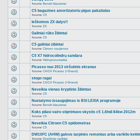
nėra.
pranešimų
forume
Bendri klausimai
šioje
Naujų
temoje
neskaitytų
C5 bagazines amortizatoriu pigus pakaitalas
nėra.
pranešimų
forume
C5
šioje
Naujų
temoje
neskaitytų
Ieškomos ZX dalys!!
nėra.
pranešimų
forume
ZX
šioje
Naujų
temoje
neskaitytų
Galiniai rūko žibintai
nėra.
pranešimų
forume
C5
šioje
Naujų
temoje
neskaitytų
C5 galiniai zibintai
nėra.
pranešimų
forume
Citroen naujienos
šioje
Naujų
temoje
neskaitytų
C5 X7 hidrocolindrų sandara
nėra.
pranešimų
forume
Hidropneumatika
šioje
Naujų
temoje
neskaitytų
Picasso nuo 2013 viršutinis ekranas
nėra.
pranešimų
forume
C4/C4 Picasso (+Grand)
šioje
Naujų
temoje
neskaitytų
stogo ragai
nėra.
pranešimų
forume
C4/C4 Picasso (+Grand)
šioje
Naujų
temoje
neskaitytų
Neveikia vienas kryptinis žibintas
nėra.
pranešimų
forume
C5
šioje
Naujų
temoje
neskaitytų
Nustatymo issaugojimas is BSI LEXIA programoje
nėra.
pranešimų
forume
Bendri klausimai
šioje
Naujų
temoje
neskaitytų
Koks pilasi vairo stiprintuvo skystis c5 1.6hdi 84kw 2012m
nėra.
pranešimų
forume
C5
šioje
Naujų
temoje
neskaitytų
Neveikia Citroen C5 spidometras
nėra.
pranešimų
forume
C5
šioje
Naujų
temoje
neskaitytų
DW10FC (AHW) galvos tarpinės remontas arba variklio keiti
nėra.
pranešimų
forume
Dyzeliniai varikliai
šioje