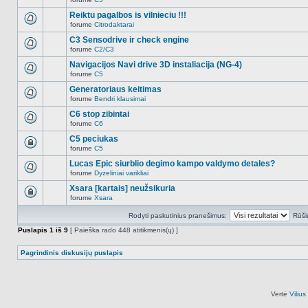
šioje
Naujų
temoje
neskaitytų
Reiktu pagalbos is vilnieciu !!!
nėra.
pranešimų
forume
Citrodaktarai
šioje
Naujų
temoje
neskaitytų
C3 Sensodrive ir check engine
nėra.
pranešimų
forume
C2/C3
šioje
Naujų
temoje
neskaitytų
Navigacijos Navi drive 3D instaliacija (NG-4)
nėra.
pranešimų
forume
C5
šioje
Naujų
temoje
neskaitytų
Generatoriaus keitimas
nėra.
pranešimų
forume
Bendri klausimai
šioje
Naujų
temoje
neskaitytų
C6 stop zibintai
nėra.
pranešimų
forume
C6
šioje
Naujų
temoje
neskaitytų
C5 peciukas
nėra.
pranešimų
forume
C5
šioje
Ši
temoje
tema
Lucas Epic siurblio degimo kampo valdymo detales?
nėra.
užrakinta,
forume
Dyzeliniai varikliai
jūs
Naujų
negalite
neskaitytų
Xsara [kartais] neužsikuria
redaguoti
pranešimų
pranešimų
forume
Xsara
šioje
Ši
arba
temoje
tema
atsakinėti
nėra.
Rodyti paskutinius pranešimus:
Rūši
užrakinta,
į
jūs
juos.
Puslapis
1
iš
9
[ Paieška rado 448 atitikmenis(ų) ]
negalite
redaguoti
pranešimų
Pagrindinis diskusijų puslapis
arba
atsakinėti
į
juos.
Vertė
Viliu