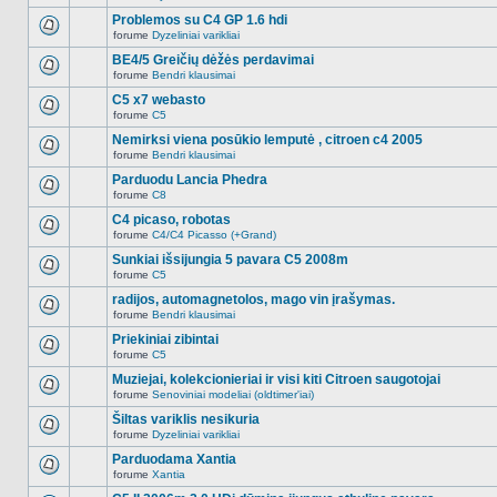
Naujų
temoje
neskaitytų
Problemos su C4 GP 1.6 hdi
nėra.
pranešimų
forume
Dyzeliniai varikliai
šioje
Naujų
temoje
neskaitytų
BE4/5 Greičių dėžės perdavimai
nėra.
pranešimų
forume
Bendri klausimai
šioje
Naujų
temoje
neskaitytų
C5 x7 webasto
nėra.
pranešimų
forume
C5
šioje
Naujų
temoje
neskaitytų
Nemirksi viena posūkio lemputė , citroen c4 2005
nėra.
pranešimų
forume
Bendri klausimai
šioje
Naujų
temoje
neskaitytų
Parduodu Lancia Phedra
nėra.
pranešimų
forume
C8
šioje
Naujų
temoje
neskaitytų
C4 picaso, robotas
nėra.
pranešimų
forume
C4/C4 Picasso (+Grand)
šioje
Naujų
temoje
neskaitytų
Sunkiai išsijungia 5 pavara C5 2008m
nėra.
pranešimų
forume
C5
šioje
Naujų
temoje
neskaitytų
radijos, automagnetolos, mago vin įrašymas.
nėra.
pranešimų
forume
Bendri klausimai
šioje
Naujų
temoje
neskaitytų
Priekiniai zibintai
nėra.
pranešimų
forume
C5
šioje
Naujų
temoje
neskaitytų
Muziejai, kolekcionieriai ir visi kiti Citroen saugotojai
nėra.
pranešimų
forume
Senoviniai modeliai (oldtimer'iai)
šioje
Naujų
temoje
neskaitytų
Šiltas variklis nesikuria
nėra.
pranešimų
forume
Dyzeliniai varikliai
šioje
Naujų
temoje
neskaitytų
Parduodama Xantia
nėra.
pranešimų
forume
Xantia
šioje
Naujų
temoje
neskaitytų