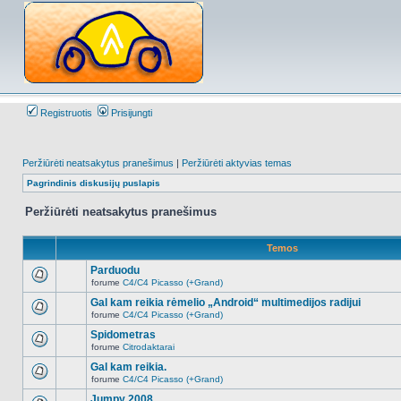
Registruotis
Prisijungti
Peržiūrėti neatsakytus pranešimus
|
Peržiūrėti aktyvias temas
Pagrindinis diskusijų puslapis
Peržiūrėti neatsakytus pranešimus
Temos
Parduodu
forume
C4/C4 Picasso (+Grand)
Naujų
neskaitytų
Gal kam reikia rėmelio „Android“ multimedijos radijui
pranešimų
forume
C4/C4 Picasso (+Grand)
šioje
Naujų
temoje
neskaitytų
Spidometras
nėra.
pranešimų
forume
Citrodaktarai
šioje
Naujų
temoje
neskaitytų
Gal kam reikia.
nėra.
pranešimų
forume
C4/C4 Picasso (+Grand)
šioje
Naujų
temoje
neskaitytų
Jumpy 2008