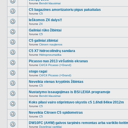
nėra.
pranešimų
forume
Bendri klausimai
šioje
Naujų
temoje
neskaitytų
C5 bagazines amortizatoriu pigus pakaitalas
nėra.
pranešimų
forume
C5
šioje
Naujų
temoje
neskaitytų
Ieškomos ZX dalys!!
nėra.
pranešimų
forume
ZX
šioje
Naujų
temoje
neskaitytų
Galiniai rūko žibintai
nėra.
pranešimų
forume
C5
šioje
Naujų
temoje
neskaitytų
C5 galiniai zibintai
nėra.
pranešimų
forume
Citroen naujienos
šioje
Naujų
temoje
neskaitytų
C5 X7 hidrocolindrų sandara
nėra.
pranešimų
forume
Hidropneumatika
šioje
Naujų
temoje
neskaitytų
Picasso nuo 2013 viršutinis ekranas
nėra.
pranešimų
forume
C4/C4 Picasso (+Grand)
šioje
Naujų
temoje
neskaitytų
stogo ragai
nėra.
pranešimų
forume
C4/C4 Picasso (+Grand)
šioje
Naujų
temoje
neskaitytų
Neveikia vienas kryptinis žibintas
nėra.
pranešimų
forume
C5
šioje
Naujų
temoje
neskaitytų
Nustatymo issaugojimas is BSI LEXIA programoje
nėra.
pranešimų
forume
Bendri klausimai
šioje
Naujų
temoje
neskaitytų
Koks pilasi vairo stiprintuvo skystis c5 1.6hdi 84kw 2012m
nėra.
pranešimų
forume
C5
šioje
Naujų
temoje
neskaitytų
Neveikia Citroen C5 spidometras
nėra.
pranešimų
forume
C5
šioje
Naujų
temoje
neskaitytų
DW10FC (AHW) galvos tarpinės remontas arba variklio keiti
nėra.
pranešimų
forume
Dyzeliniai varikliai
šioje