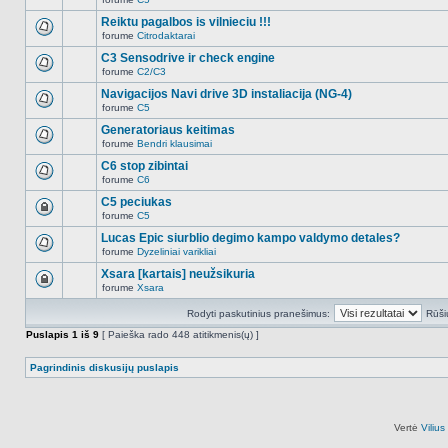
šioje
Naujų
temoje
neskaitytų
Reiktu pagalbos is vilnieciu !!!
nėra.
pranešimų
forume
Citrodaktarai
šioje
Naujų
temoje
neskaitytų
C3 Sensodrive ir check engine
nėra.
pranešimų
forume
C2/C3
šioje
Naujų
temoje
neskaitytų
Navigacijos Navi drive 3D instaliacija (NG-4)
nėra.
pranešimų
forume
C5
šioje
Naujų
temoje
neskaitytų
Generatoriaus keitimas
nėra.
pranešimų
forume
Bendri klausimai
šioje
Naujų
temoje
neskaitytų
C6 stop zibintai
nėra.
pranešimų
forume
C6
šioje
Naujų
temoje
neskaitytų
C5 peciukas
nėra.
pranešimų
forume
C5
šioje
Ši
temoje
tema
Lucas Epic siurblio degimo kampo valdymo detales?
nėra.
užrakinta,
forume
Dyzeliniai varikliai
jūs
Naujų
negalite
neskaitytų
Xsara [kartais] neužsikuria
redaguoti
pranešimų
pranešimų
forume
Xsara
šioje
Ši
arba
temoje
tema
atsakinėti
nėra.
Rodyti paskutinius pranešimus:
Rūši
užrakinta,
į
jūs
juos.
Puslapis
1
iš
9
[ Paieška rado 448 atitikmenis(ų) ]
negalite
redaguoti
pranešimų
Pagrindinis diskusijų puslapis
arba
atsakinėti
į
juos.
Vertė
Viliu