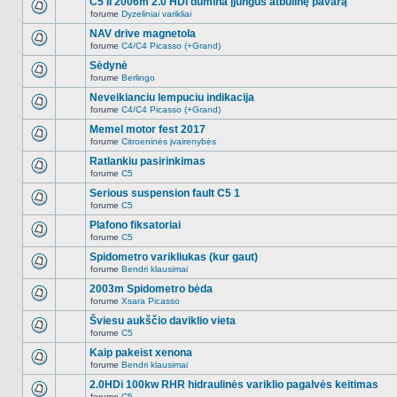
C5 II 2006m 2.0 HDi dūmina įjungus atbulinę pavarą
nėra.
pranešimų
forume
Dyzeliniai varikliai
šioje
Naujų
temoje
neskaitytų
NAV drive magnetola
nėra.
pranešimų
forume
C4/C4 Picasso (+Grand)
šioje
Naujų
temoje
neskaitytų
Sėdynė
nėra.
pranešimų
forume
Berlingo
šioje
Naujų
temoje
neskaitytų
Neveikianciu lempuciu indikacija
nėra.
pranešimų
forume
C4/C4 Picasso (+Grand)
šioje
Naujų
temoje
neskaitytų
Memel motor fest 2017
nėra.
pranešimų
forume
Citroeninės įvairenybės
šioje
Naujų
temoje
neskaitytų
Ratlankiu pasirinkimas
nėra.
pranešimų
forume
C5
šioje
Naujų
temoje
neskaitytų
Serious suspension fault C5 1
nėra.
pranešimų
forume
C5
šioje
Naujų
temoje
neskaitytų
Plafono fiksatoriai
nėra.
pranešimų
forume
C5
šioje
Naujų
temoje
neskaitytų
Spidometro varikliukas (kur gaut)
nėra.
pranešimų
forume
Bendri klausimai
šioje
Naujų
temoje
neskaitytų
2003m Spidometro bėda
nėra.
pranešimų
forume
Xsara Picasso
šioje
Naujų
temoje
neskaitytų
Šviesu aukščio daviklio vieta
nėra.
pranešimų
forume
C5
šioje
Naujų
temoje
neskaitytų
Kaip pakeist xenona
nėra.
pranešimų
forume
Bendri klausimai
šioje
Naujų
temoje
neskaitytų
2.0HDi 100kw RHR hidraulinės variklio pagalvės keitimas
nėra.
pranešimų
forume
C5