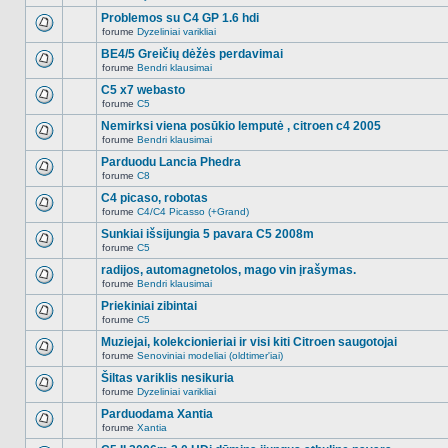
Naujų
temoje
neskaitytų
Problemos su C4 GP 1.6 hdi
nėra.
pranešimų
forume
Dyzeliniai varikliai
šioje
Naujų
temoje
neskaitytų
BE4/5 Greičių dėžės perdavimai
nėra.
pranešimų
forume
Bendri klausimai
šioje
Naujų
temoje
neskaitytų
C5 x7 webasto
nėra.
pranešimų
forume
C5
šioje
Naujų
temoje
neskaitytų
Nemirksi viena posūkio lemputė , citroen c4 2005
nėra.
pranešimų
forume
Bendri klausimai
šioje
Naujų
temoje
neskaitytų
Parduodu Lancia Phedra
nėra.
pranešimų
forume
C8
šioje
Naujų
temoje
neskaitytų
C4 picaso, robotas
nėra.
pranešimų
forume
C4/C4 Picasso (+Grand)
šioje
Naujų
temoje
neskaitytų
Sunkiai išsijungia 5 pavara C5 2008m
nėra.
pranešimų
forume
C5
šioje
Naujų
temoje
neskaitytų
radijos, automagnetolos, mago vin įrašymas.
nėra.
pranešimų
forume
Bendri klausimai
šioje
Naujų
temoje
neskaitytų
Priekiniai zibintai
nėra.
pranešimų
forume
C5
šioje
Naujų
temoje
neskaitytų
Muziejai, kolekcionieriai ir visi kiti Citroen saugotojai
nėra.
pranešimų
forume
Senoviniai modeliai (oldtimer'iai)
šioje
Naujų
temoje
neskaitytų
Šiltas variklis nesikuria
nėra.
pranešimų
forume
Dyzeliniai varikliai
šioje
Naujų
temoje
neskaitytų
Parduodama Xantia
nėra.
pranešimų
forume
Xantia
šioje
Naujų
temoje
neskaitytų