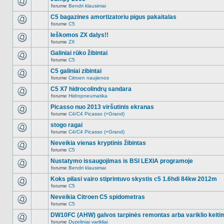
nėra.
pranešimų
forume
Bendri klausimai
šioje
Naujų
temoje
neskaitytų
C5 bagazines amortizatoriu pigus pakaitalas
nėra.
pranešimų
forume
C5
šioje
Naujų
temoje
neskaitytų
Ieškomos ZX dalys!!
nėra.
pranešimų
forume
ZX
šioje
Naujų
temoje
neskaitytų
Galiniai rūko žibintai
nėra.
pranešimų
forume
C5
šioje
Naujų
temoje
neskaitytų
C5 galiniai zibintai
nėra.
pranešimų
forume
Citroen naujienos
šioje
Naujų
temoje
neskaitytų
C5 X7 hidrocolindrų sandara
nėra.
pranešimų
forume
Hidropneumatika
šioje
Naujų
temoje
neskaitytų
Picasso nuo 2013 viršutinis ekranas
nėra.
pranešimų
forume
C4/C4 Picasso (+Grand)
šioje
Naujų
temoje
neskaitytų
stogo ragai
nėra.
pranešimų
forume
C4/C4 Picasso (+Grand)
šioje
Naujų
temoje
neskaitytų
Neveikia vienas kryptinis žibintas
nėra.
pranešimų
forume
C5
šioje
Naujų
temoje
neskaitytų
Nustatymo issaugojimas is BSI LEXIA programoje
nėra.
pranešimų
forume
Bendri klausimai
šioje
Naujų
temoje
neskaitytų
Koks pilasi vairo stiprintuvo skystis c5 1.6hdi 84kw 2012m
nėra.
pranešimų
forume
C5
šioje
Naujų
temoje
neskaitytų
Neveikia Citroen C5 spidometras
nėra.
pranešimų
forume
C5
šioje
Naujų
temoje
neskaitytų
DW10FC (AHW) galvos tarpinės remontas arba variklio keiti
nėra.
pranešimų
forume
Dyzeliniai varikliai
šioje