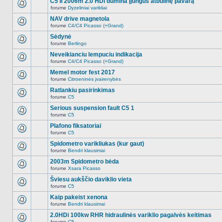
C5 II 2006m 2.0 HDi dūmina įjungus atbulinę pavarą
nėra.
pranešimų
forume
Dyzeliniai varikliai
šioje
Naujų
temoje
neskaitytų
NAV drive magnetola
nėra.
pranešimų
forume
C4/C4 Picasso (+Grand)
šioje
Naujų
temoje
neskaitytų
Sėdynė
nėra.
pranešimų
forume
Berlingo
šioje
Naujų
temoje
neskaitytų
Neveikianciu lempuciu indikacija
nėra.
pranešimų
forume
C4/C4 Picasso (+Grand)
šioje
Naujų
temoje
neskaitytų
Memel motor fest 2017
nėra.
pranešimų
forume
Citroeninės įvairenybės
šioje
Naujų
temoje
neskaitytų
Ratlankiu pasirinkimas
nėra.
pranešimų
forume
C5
šioje
Naujų
temoje
neskaitytų
Serious suspension fault C5 1
nėra.
pranešimų
forume
C5
šioje
Naujų
temoje
neskaitytų
Plafono fiksatoriai
nėra.
pranešimų
forume
C5
šioje
Naujų
temoje
neskaitytų
Spidometro varikliukas (kur gaut)
nėra.
pranešimų
forume
Bendri klausimai
šioje
Naujų
temoje
neskaitytų
2003m Spidometro bėda
nėra.
pranešimų
forume
Xsara Picasso
šioje
Naujų
temoje
neskaitytų
Šviesu aukščio daviklio vieta
nėra.
pranešimų
forume
C5
šioje
Naujų
temoje
neskaitytų
Kaip pakeist xenona
nėra.
pranešimų
forume
Bendri klausimai
šioje
Naujų
temoje
neskaitytų
2.0HDi 100kw RHR hidraulinės variklio pagalvės keitimas
nėra.
pranešimų
forume
C5