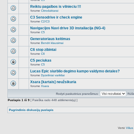
šioje
Naujų
temoje
neskaitytų
Reiktu pagalbos is vilnieciu !!!
nėra.
pranešimų
forume
Citrodaktarai
šioje
Naujų
temoje
neskaitytų
C3 Sensodrive ir check engine
nėra.
pranešimų
forume
C2/C3
šioje
Naujų
temoje
neskaitytų
Navigacijos Navi drive 3D instaliacija (NG-4)
nėra.
pranešimų
forume
C5
šioje
Naujų
temoje
neskaitytų
Generatoriaus keitimas
nėra.
pranešimų
forume
Bendri klausimai
šioje
Naujų
temoje
neskaitytų
C6 stop zibintai
nėra.
pranešimų
forume
C6
šioje
Naujų
temoje
neskaitytų
C5 peciukas
nėra.
pranešimų
forume
C5
šioje
Ši
temoje
tema
Lucas Epic siurblio degimo kampo valdymo detales?
nėra.
užrakinta,
forume
Dyzeliniai varikliai
jūs
Naujų
negalite
neskaitytų
Xsara [kartais] neužsikuria
redaguoti
pranešimų
pranešimų
forume
Xsara
šioje
Ši
arba
temoje
tema
atsakinėti
nėra.
Rodyti paskutinius pranešimus:
Rūši
užrakinta,
į
jūs
juos.
Puslapis
1
iš
9
[ Paieška rado 448 atitikmenis(ų) ]
negalite
redaguoti
pranešimų
Pagrindinis diskusijų puslapis
arba
atsakinėti
į
juos.
Vertė
Viliu