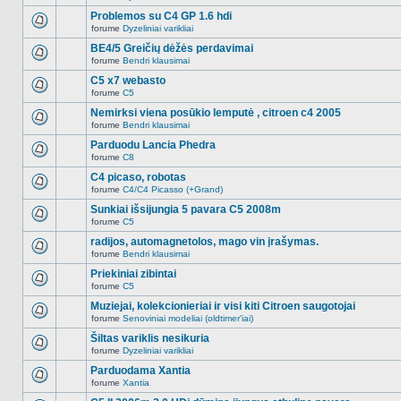
Naujų
temoje
neskaitytų
Problemos su C4 GP 1.6 hdi
nėra.
pranešimų
forume
Dyzeliniai varikliai
šioje
Naujų
temoje
neskaitytų
BE4/5 Greičių dėžės perdavimai
nėra.
pranešimų
forume
Bendri klausimai
šioje
Naujų
temoje
neskaitytų
C5 x7 webasto
nėra.
pranešimų
forume
C5
šioje
Naujų
temoje
neskaitytų
Nemirksi viena posūkio lemputė , citroen c4 2005
nėra.
pranešimų
forume
Bendri klausimai
šioje
Naujų
temoje
neskaitytų
Parduodu Lancia Phedra
nėra.
pranešimų
forume
C8
šioje
Naujų
temoje
neskaitytų
C4 picaso, robotas
nėra.
pranešimų
forume
C4/C4 Picasso (+Grand)
šioje
Naujų
temoje
neskaitytų
Sunkiai išsijungia 5 pavara C5 2008m
nėra.
pranešimų
forume
C5
šioje
Naujų
temoje
neskaitytų
radijos, automagnetolos, mago vin įrašymas.
nėra.
pranešimų
forume
Bendri klausimai
šioje
Naujų
temoje
neskaitytų
Priekiniai zibintai
nėra.
pranešimų
forume
C5
šioje
Naujų
temoje
neskaitytų
Muziejai, kolekcionieriai ir visi kiti Citroen saugotojai
nėra.
pranešimų
forume
Senoviniai modeliai (oldtimer'iai)
šioje
Naujų
temoje
neskaitytų
Šiltas variklis nesikuria
nėra.
pranešimų
forume
Dyzeliniai varikliai
šioje
Naujų
temoje
neskaitytų
Parduodama Xantia
nėra.
pranešimų
forume
Xantia
šioje
Naujų
temoje
neskaitytų