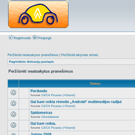
Registruotis
Prisijungti
Peržiūrėti neatsakytus pranešimus
|
Peržiūrėti aktyvias temas
Pagrindinis diskusijų puslapis
Peržiūrėti neatsakytus pranešimus
Temos
Parduodu
forume
C4/C4 Picasso (+Grand)
Naujų
neskaitytų
Gal kam reikia rėmelio „Android“ multimedijos radijui
pranešimų
forume
C4/C4 Picasso (+Grand)
šioje
Naujų
temoje
neskaitytų
Spidometras
nėra.
pranešimų
forume
Citrodaktarai
šioje
Naujų
temoje
neskaitytų
Gal kam reikia.
nėra.
pranešimų
forume
C4/C4 Picasso (+Grand)
šioje
Naujų
temoje
neskaitytų
Jumpy 2008