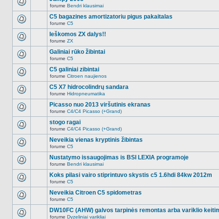
nėra.
pranešimų
forume
Bendri klausimai
šioje
Naujų
temoje
neskaitytų
C5 bagazines amortizatoriu pigus pakaitalas
nėra.
pranešimų
forume
C5
šioje
Naujų
temoje
neskaitytų
Ieškomos ZX dalys!!
nėra.
pranešimų
forume
ZX
šioje
Naujų
temoje
neskaitytų
Galiniai rūko žibintai
nėra.
pranešimų
forume
C5
šioje
Naujų
temoje
neskaitytų
C5 galiniai zibintai
nėra.
pranešimų
forume
Citroen naujienos
šioje
Naujų
temoje
neskaitytų
C5 X7 hidrocolindrų sandara
nėra.
pranešimų
forume
Hidropneumatika
šioje
Naujų
temoje
neskaitytų
Picasso nuo 2013 viršutinis ekranas
nėra.
pranešimų
forume
C4/C4 Picasso (+Grand)
šioje
Naujų
temoje
neskaitytų
stogo ragai
nėra.
pranešimų
forume
C4/C4 Picasso (+Grand)
šioje
Naujų
temoje
neskaitytų
Neveikia vienas kryptinis žibintas
nėra.
pranešimų
forume
C5
šioje
Naujų
temoje
neskaitytų
Nustatymo issaugojimas is BSI LEXIA programoje
nėra.
pranešimų
forume
Bendri klausimai
šioje
Naujų
temoje
neskaitytų
Koks pilasi vairo stiprintuvo skystis c5 1.6hdi 84kw 2012m
nėra.
pranešimų
forume
C5
šioje
Naujų
temoje
neskaitytų
Neveikia Citroen C5 spidometras
nėra.
pranešimų
forume
C5
šioje
Naujų
temoje
neskaitytų
DW10FC (AHW) galvos tarpinės remontas arba variklio keiti
nėra.
pranešimų
forume
Dyzeliniai varikliai
šioje