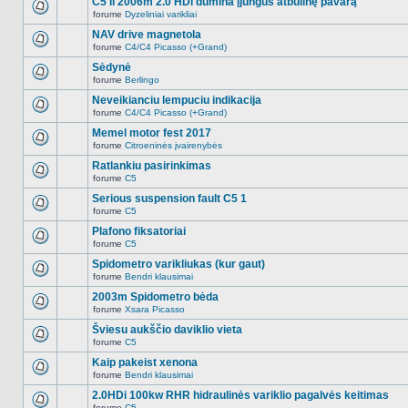
C5 II 2006m 2.0 HDi dūmina įjungus atbulinę pavarą
nėra.
pranešimų
forume
Dyzeliniai varikliai
šioje
Naujų
temoje
neskaitytų
NAV drive magnetola
nėra.
pranešimų
forume
C4/C4 Picasso (+Grand)
šioje
Naujų
temoje
neskaitytų
Sėdynė
nėra.
pranešimų
forume
Berlingo
šioje
Naujų
temoje
neskaitytų
Neveikianciu lempuciu indikacija
nėra.
pranešimų
forume
C4/C4 Picasso (+Grand)
šioje
Naujų
temoje
neskaitytų
Memel motor fest 2017
nėra.
pranešimų
forume
Citroeninės įvairenybės
šioje
Naujų
temoje
neskaitytų
Ratlankiu pasirinkimas
nėra.
pranešimų
forume
C5
šioje
Naujų
temoje
neskaitytų
Serious suspension fault C5 1
nėra.
pranešimų
forume
C5
šioje
Naujų
temoje
neskaitytų
Plafono fiksatoriai
nėra.
pranešimų
forume
C5
šioje
Naujų
temoje
neskaitytų
Spidometro varikliukas (kur gaut)
nėra.
pranešimų
forume
Bendri klausimai
šioje
Naujų
temoje
neskaitytų
2003m Spidometro bėda
nėra.
pranešimų
forume
Xsara Picasso
šioje
Naujų
temoje
neskaitytų
Šviesu aukščio daviklio vieta
nėra.
pranešimų
forume
C5
šioje
Naujų
temoje
neskaitytų
Kaip pakeist xenona
nėra.
pranešimų
forume
Bendri klausimai
šioje
Naujų
temoje
neskaitytų
2.0HDi 100kw RHR hidraulinės variklio pagalvės keitimas
nėra.
pranešimų
forume
C5