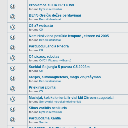
Naujų
temoje
neskaitytų
Problemos su C4 GP 1.6 hdi
nėra.
pranešimų
forume
Dyzeliniai varikliai
šioje
Naujų
temoje
neskaitytų
BE4/5 Greičių dėžės perdavimai
nėra.
pranešimų
forume
Bendri klausimai
šioje
Naujų
temoje
neskaitytų
C5 x7 webasto
nėra.
pranešimų
forume
C5
šioje
Naujų
temoje
neskaitytų
Nemirksi viena posūkio lemputė , citroen c4 2005
nėra.
pranešimų
forume
Bendri klausimai
šioje
Naujų
temoje
neskaitytų
Parduodu Lancia Phedra
nėra.
pranešimų
forume
C8
šioje
Naujų
temoje
neskaitytų
C4 picaso, robotas
nėra.
pranešimų
forume
C4/C4 Picasso (+Grand)
šioje
Naujų
temoje
neskaitytų
Sunkiai išsijungia 5 pavara C5 2008m
nėra.
pranešimų
forume
C5
šioje
Naujų
temoje
neskaitytų
radijos, automagnetolos, mago vin įrašymas.
nėra.
pranešimų
forume
Bendri klausimai
šioje
Naujų
temoje
neskaitytų
Priekiniai zibintai
nėra.
pranešimų
forume
C5
šioje
Naujų
temoje
neskaitytų
Muziejai, kolekcionieriai ir visi kiti Citroen saugotojai
nėra.
pranešimų
forume
Senoviniai modeliai (oldtimer'iai)
šioje
Naujų
temoje
neskaitytų
Šiltas variklis nesikuria
nėra.
pranešimų
forume
Dyzeliniai varikliai
šioje
Naujų
temoje
neskaitytų
Parduodama Xantia
nėra.
pranešimų
forume
Xantia
šioje
Naujų
temoje
neskaitytų