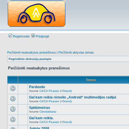
Registruotis
Prisijungti
Peržiūrėti neatsakytus pranešimus
|
Peržiūrėti aktyvias temas
Pagrindinis diskusijų puslapis
Peržiūrėti neatsakytus pranešimus
Temos
Parduodu
forume
C4/C4 Picasso (+Grand)
Naujų
neskaitytų
Gal kam reikia rėmelio „Android“ multimedijos radijui
pranešimų
forume
C4/C4 Picasso (+Grand)
šioje
Naujų
temoje
neskaitytų
Spidometras
nėra.
pranešimų
forume
Citrodaktarai
šioje
Naujų
temoje
neskaitytų
Gal kam reikia.
nėra.
pranešimų
forume
C4/C4 Picasso (+Grand)
šioje
Naujų
temoje
neskaitytų
Jumpy 2008