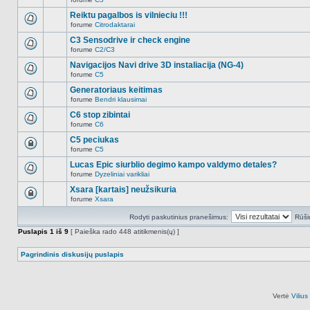
šioje
Naujų
temoje
neskaitytų
Reiktu pagalbos is vilnieciu !!!
nėra.
pranešimų
forume
Citrodaktarai
šioje
Naujų
temoje
neskaitytų
C3 Sensodrive ir check engine
nėra.
pranešimų
forume
C2/C3
šioje
Naujų
temoje
neskaitytų
Navigacijos Navi drive 3D instaliacija (NG-4)
nėra.
pranešimų
forume
C5
šioje
Naujų
temoje
neskaitytų
Generatoriaus keitimas
nėra.
pranešimų
forume
Bendri klausimai
šioje
Naujų
temoje
neskaitytų
C6 stop zibintai
nėra.
pranešimų
forume
C6
šioje
Naujų
temoje
neskaitytų
C5 peciukas
nėra.
pranešimų
forume
C5
šioje
Ši
temoje
tema
Lucas Epic siurblio degimo kampo valdymo detales?
nėra.
užrakinta,
forume
Dyzeliniai varikliai
jūs
Naujų
negalite
neskaitytų
Xsara [kartais] neužsikuria
redaguoti
pranešimų
pranešimų
forume
Xsara
šioje
Ši
arba
temoje
tema
atsakinėti
nėra.
Rodyti paskutinius pranešimus:
Rūši
užrakinta,
į
jūs
juos.
Puslapis
1
iš
9
[ Paieška rado 448 atitikmenis(ų) ]
negalite
redaguoti
pranešimų
Pagrindinis diskusijų puslapis
arba
atsakinėti
į
juos.
Vertė
Viliu