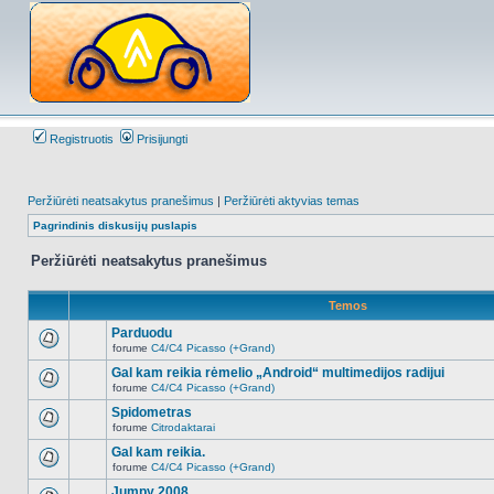
Registruotis
Prisijungti
Peržiūrėti neatsakytus pranešimus
|
Peržiūrėti aktyvias temas
Pagrindinis diskusijų puslapis
Peržiūrėti neatsakytus pranešimus
Temos
Parduodu
forume
C4/C4 Picasso (+Grand)
Naujų
neskaitytų
Gal kam reikia rėmelio „Android“ multimedijos radijui
pranešimų
forume
C4/C4 Picasso (+Grand)
šioje
Naujų
temoje
neskaitytų
Spidometras
nėra.
pranešimų
forume
Citrodaktarai
šioje
Naujų
temoje
neskaitytų
Gal kam reikia.
nėra.
pranešimų
forume
C4/C4 Picasso (+Grand)
šioje
Naujų
temoje
neskaitytų
Jumpy 2008