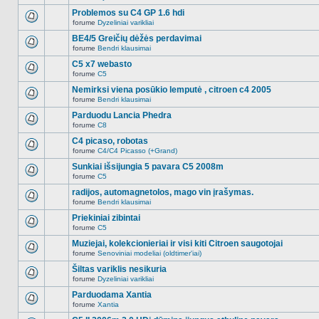
Naujų
temoje
neskaitytų
Problemos su C4 GP 1.6 hdi
nėra.
pranešimų
forume
Dyzeliniai varikliai
šioje
Naujų
temoje
neskaitytų
BE4/5 Greičių dėžės perdavimai
nėra.
pranešimų
forume
Bendri klausimai
šioje
Naujų
temoje
neskaitytų
C5 x7 webasto
nėra.
pranešimų
forume
C5
šioje
Naujų
temoje
neskaitytų
Nemirksi viena posūkio lemputė , citroen c4 2005
nėra.
pranešimų
forume
Bendri klausimai
šioje
Naujų
temoje
neskaitytų
Parduodu Lancia Phedra
nėra.
pranešimų
forume
C8
šioje
Naujų
temoje
neskaitytų
C4 picaso, robotas
nėra.
pranešimų
forume
C4/C4 Picasso (+Grand)
šioje
Naujų
temoje
neskaitytų
Sunkiai išsijungia 5 pavara C5 2008m
nėra.
pranešimų
forume
C5
šioje
Naujų
temoje
neskaitytų
radijos, automagnetolos, mago vin įrašymas.
nėra.
pranešimų
forume
Bendri klausimai
šioje
Naujų
temoje
neskaitytų
Priekiniai zibintai
nėra.
pranešimų
forume
C5
šioje
Naujų
temoje
neskaitytų
Muziejai, kolekcionieriai ir visi kiti Citroen saugotojai
nėra.
pranešimų
forume
Senoviniai modeliai (oldtimer'iai)
šioje
Naujų
temoje
neskaitytų
Šiltas variklis nesikuria
nėra.
pranešimų
forume
Dyzeliniai varikliai
šioje
Naujų
temoje
neskaitytų
Parduodama Xantia
nėra.
pranešimų
forume
Xantia
šioje
Naujų
temoje
neskaitytų