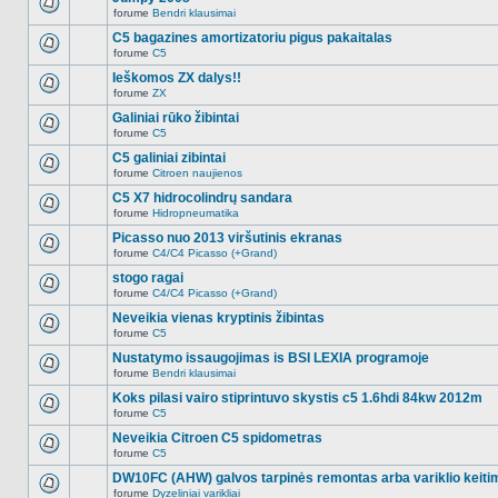
nėra.
pranešimų
forume
Bendri klausimai
šioje
Naujų
temoje
neskaitytų
C5 bagazines amortizatoriu pigus pakaitalas
nėra.
pranešimų
forume
C5
šioje
Naujų
temoje
neskaitytų
Ieškomos ZX dalys!!
nėra.
pranešimų
forume
ZX
šioje
Naujų
temoje
neskaitytų
Galiniai rūko žibintai
nėra.
pranešimų
forume
C5
šioje
Naujų
temoje
neskaitytų
C5 galiniai zibintai
nėra.
pranešimų
forume
Citroen naujienos
šioje
Naujų
temoje
neskaitytų
C5 X7 hidrocolindrų sandara
nėra.
pranešimų
forume
Hidropneumatika
šioje
Naujų
temoje
neskaitytų
Picasso nuo 2013 viršutinis ekranas
nėra.
pranešimų
forume
C4/C4 Picasso (+Grand)
šioje
Naujų
temoje
neskaitytų
stogo ragai
nėra.
pranešimų
forume
C4/C4 Picasso (+Grand)
šioje
Naujų
temoje
neskaitytų
Neveikia vienas kryptinis žibintas
nėra.
pranešimų
forume
C5
šioje
Naujų
temoje
neskaitytų
Nustatymo issaugojimas is BSI LEXIA programoje
nėra.
pranešimų
forume
Bendri klausimai
šioje
Naujų
temoje
neskaitytų
Koks pilasi vairo stiprintuvo skystis c5 1.6hdi 84kw 2012m
nėra.
pranešimų
forume
C5
šioje
Naujų
temoje
neskaitytų
Neveikia Citroen C5 spidometras
nėra.
pranešimų
forume
C5
šioje
Naujų
temoje
neskaitytų
DW10FC (AHW) galvos tarpinės remontas arba variklio keiti
nėra.
pranešimų
forume
Dyzeliniai varikliai
šioje