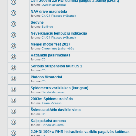
C5 II 2006m 2.0 HDi dūmina įjungus atbulinę pavarą
nėra.
pranešimų
forume
Dyzeliniai varikliai
šioje
Naujų
temoje
neskaitytų
NAV drive magnetola
nėra.
pranešimų
forume
C4/C4 Picasso (+Grand)
šioje
Naujų
temoje
neskaitytų
Sėdynė
nėra.
pranešimų
forume
Berlingo
šioje
Naujų
temoje
neskaitytų
Neveikianciu lempuciu indikacija
nėra.
pranešimų
forume
C4/C4 Picasso (+Grand)
šioje
Naujų
temoje
neskaitytų
Memel motor fest 2017
nėra.
pranešimų
forume
Citroeninės įvairenybės
šioje
Naujų
temoje
neskaitytų
Ratlankiu pasirinkimas
nėra.
pranešimų
forume
C5
šioje
Naujų
temoje
neskaitytų
Serious suspension fault C5 1
nėra.
pranešimų
forume
C5
šioje
Naujų
temoje
neskaitytų
Plafono fiksatoriai
nėra.
pranešimų
forume
C5
šioje
Naujų
temoje
neskaitytų
Spidometro varikliukas (kur gaut)
nėra.
pranešimų
forume
Bendri klausimai
šioje
Naujų
temoje
neskaitytų
2003m Spidometro bėda
nėra.
pranešimų
forume
Xsara Picasso
šioje
Naujų
temoje
neskaitytų
Šviesu aukščio daviklio vieta
nėra.
pranešimų
forume
C5
šioje
Naujų
temoje
neskaitytų
Kaip pakeist xenona
nėra.
pranešimų
forume
Bendri klausimai
šioje
Naujų
temoje
neskaitytų
2.0HDi 100kw RHR hidraulinės variklio pagalvės keitimas
nėra.
pranešimų
forume
C5