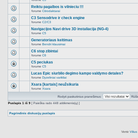
šioje
Naujų
temoje
neskaitytų
Reiktu pagalbos is vilnieciu !!!
nėra.
pranešimų
forume
Citrodaktarai
šioje
Naujų
temoje
neskaitytų
C3 Sensodrive ir check engine
nėra.
pranešimų
forume
C2/C3
šioje
Naujų
temoje
neskaitytų
Navigacijos Navi drive 3D instaliacija (NG-4)
nėra.
pranešimų
forume
C5
šioje
Naujų
temoje
neskaitytų
Generatoriaus keitimas
nėra.
pranešimų
forume
Bendri klausimai
šioje
Naujų
temoje
neskaitytų
C6 stop zibintai
nėra.
pranešimų
forume
C6
šioje
Naujų
temoje
neskaitytų
C5 peciukas
nėra.
pranešimų
forume
C5
šioje
Ši
temoje
tema
Lucas Epic siurblio degimo kampo valdymo detales?
nėra.
užrakinta,
forume
Dyzeliniai varikliai
jūs
Naujų
negalite
neskaitytų
Xsara [kartais] neužsikuria
redaguoti
pranešimų
pranešimų
forume
Xsara
šioje
Ši
arba
temoje
tema
atsakinėti
nėra.
Rodyti paskutinius pranešimus:
Rūši
užrakinta,
į
jūs
juos.
Puslapis
1
iš
9
[ Paieška rado 448 atitikmenis(ų) ]
negalite
redaguoti
pranešimų
Pagrindinis diskusijų puslapis
arba
atsakinėti
į
juos.
Vertė
Viliu