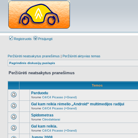
Registruotis
Prisijungti
Peržiūrėti neatsakytus pranešimus
|
Peržiūrėti aktyvias temas
Pagrindinis diskusijų puslapis
Peržiūrėti neatsakytus pranešimus
Temos
Parduodu
forume
C4/C4 Picasso (+Grand)
Naujų
neskaitytų
Gal kam reikia rėmelio „Android“ multimedijos radijui
pranešimų
forume
C4/C4 Picasso (+Grand)
šioje
Naujų
temoje
neskaitytų
Spidometras
nėra.
pranešimų
forume
Citrodaktarai
šioje
Naujų
temoje
neskaitytų
Gal kam reikia.
nėra.
pranešimų
forume
C4/C4 Picasso (+Grand)
šioje
Naujų
temoje
neskaitytų
Jumpy 2008