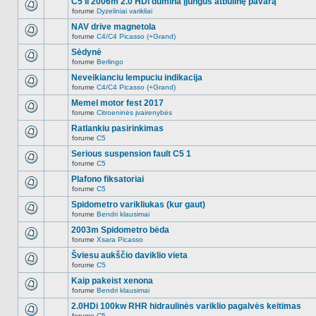
C5 II 2006m 2.0 HDi dūmina įjungus atbulinę pavarą
nėra.
pranešimų
forume
Dyzeliniai varikliai
šioje
Naujų
temoje
neskaitytų
NAV drive magnetola
nėra.
pranešimų
forume
C4/C4 Picasso (+Grand)
šioje
Naujų
temoje
neskaitytų
Sėdynė
nėra.
pranešimų
forume
Berlingo
šioje
Naujų
temoje
neskaitytų
Neveikianciu lempuciu indikacija
nėra.
pranešimų
forume
C4/C4 Picasso (+Grand)
šioje
Naujų
temoje
neskaitytų
Memel motor fest 2017
nėra.
pranešimų
forume
Citroeninės įvairenybės
šioje
Naujų
temoje
neskaitytų
Ratlankiu pasirinkimas
nėra.
pranešimų
forume
C5
šioje
Naujų
temoje
neskaitytų
Serious suspension fault C5 1
nėra.
pranešimų
forume
C5
šioje
Naujų
temoje
neskaitytų
Plafono fiksatoriai
nėra.
pranešimų
forume
C5
šioje
Naujų
temoje
neskaitytų
Spidometro varikliukas (kur gaut)
nėra.
pranešimų
forume
Bendri klausimai
šioje
Naujų
temoje
neskaitytų
2003m Spidometro bėda
nėra.
pranešimų
forume
Xsara Picasso
šioje
Naujų
temoje
neskaitytų
Šviesu aukščio daviklio vieta
nėra.
pranešimų
forume
C5
šioje
Naujų
temoje
neskaitytų
Kaip pakeist xenona
nėra.
pranešimų
forume
Bendri klausimai
šioje
Naujų
temoje
neskaitytų
2.0HDi 100kw RHR hidraulinės variklio pagalvės keitimas
nėra.
pranešimų
forume
C5