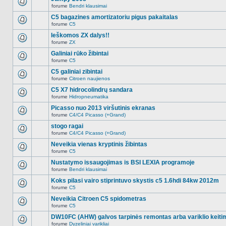
nėra.
pranešimų
forume
Bendri klausimai
šioje
Naujų
temoje
neskaitytų
C5 bagazines amortizatoriu pigus pakaitalas
nėra.
pranešimų
forume
C5
šioje
Naujų
temoje
neskaitytų
Ieškomos ZX dalys!!
nėra.
pranešimų
forume
ZX
šioje
Naujų
temoje
neskaitytų
Galiniai rūko žibintai
nėra.
pranešimų
forume
C5
šioje
Naujų
temoje
neskaitytų
C5 galiniai zibintai
nėra.
pranešimų
forume
Citroen naujienos
šioje
Naujų
temoje
neskaitytų
C5 X7 hidrocolindrų sandara
nėra.
pranešimų
forume
Hidropneumatika
šioje
Naujų
temoje
neskaitytų
Picasso nuo 2013 viršutinis ekranas
nėra.
pranešimų
forume
C4/C4 Picasso (+Grand)
šioje
Naujų
temoje
neskaitytų
stogo ragai
nėra.
pranešimų
forume
C4/C4 Picasso (+Grand)
šioje
Naujų
temoje
neskaitytų
Neveikia vienas kryptinis žibintas
nėra.
pranešimų
forume
C5
šioje
Naujų
temoje
neskaitytų
Nustatymo issaugojimas is BSI LEXIA programoje
nėra.
pranešimų
forume
Bendri klausimai
šioje
Naujų
temoje
neskaitytų
Koks pilasi vairo stiprintuvo skystis c5 1.6hdi 84kw 2012m
nėra.
pranešimų
forume
C5
šioje
Naujų
temoje
neskaitytų
Neveikia Citroen C5 spidometras
nėra.
pranešimų
forume
C5
šioje
Naujų
temoje
neskaitytų
DW10FC (AHW) galvos tarpinės remontas arba variklio keiti
nėra.
pranešimų
forume
Dyzeliniai varikliai
šioje