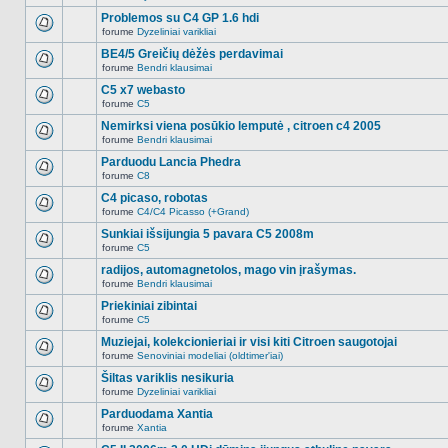
Naujų
temoje
neskaitytų
Problemos su C4 GP 1.6 hdi
nėra.
pranešimų
forume
Dyzeliniai varikliai
šioje
Naujų
temoje
neskaitytų
BE4/5 Greičių dėžės perdavimai
nėra.
pranešimų
forume
Bendri klausimai
šioje
Naujų
temoje
neskaitytų
C5 x7 webasto
nėra.
pranešimų
forume
C5
šioje
Naujų
temoje
neskaitytų
Nemirksi viena posūkio lemputė , citroen c4 2005
nėra.
pranešimų
forume
Bendri klausimai
šioje
Naujų
temoje
neskaitytų
Parduodu Lancia Phedra
nėra.
pranešimų
forume
C8
šioje
Naujų
temoje
neskaitytų
C4 picaso, robotas
nėra.
pranešimų
forume
C4/C4 Picasso (+Grand)
šioje
Naujų
temoje
neskaitytų
Sunkiai išsijungia 5 pavara C5 2008m
nėra.
pranešimų
forume
C5
šioje
Naujų
temoje
neskaitytų
radijos, automagnetolos, mago vin įrašymas.
nėra.
pranešimų
forume
Bendri klausimai
šioje
Naujų
temoje
neskaitytų
Priekiniai zibintai
nėra.
pranešimų
forume
C5
šioje
Naujų
temoje
neskaitytų
Muziejai, kolekcionieriai ir visi kiti Citroen saugotojai
nėra.
pranešimų
forume
Senoviniai modeliai (oldtimer'iai)
šioje
Naujų
temoje
neskaitytų
Šiltas variklis nesikuria
nėra.
pranešimų
forume
Dyzeliniai varikliai
šioje
Naujų
temoje
neskaitytų
Parduodama Xantia
nėra.
pranešimų
forume
Xantia
šioje
Naujų
temoje
neskaitytų