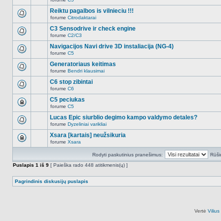
šioje
Naujų
temoje
neskaitytų
Reiktu pagalbos is vilnieciu !!!
nėra.
pranešimų
forume
Citrodaktarai
šioje
Naujų
temoje
neskaitytų
C3 Sensodrive ir check engine
nėra.
pranešimų
forume
C2/C3
šioje
Naujų
temoje
neskaitytų
Navigacijos Navi drive 3D instaliacija (NG-4)
nėra.
pranešimų
forume
C5
šioje
Naujų
temoje
neskaitytų
Generatoriaus keitimas
nėra.
pranešimų
forume
Bendri klausimai
šioje
Naujų
temoje
neskaitytų
C6 stop zibintai
nėra.
pranešimų
forume
C6
šioje
Naujų
temoje
neskaitytų
C5 peciukas
nėra.
pranešimų
forume
C5
šioje
Ši
temoje
tema
Lucas Epic siurblio degimo kampo valdymo detales?
nėra.
užrakinta,
forume
Dyzeliniai varikliai
jūs
Naujų
negalite
neskaitytų
Xsara [kartais] neužsikuria
redaguoti
pranešimų
pranešimų
forume
Xsara
šioje
Ši
arba
temoje
tema
atsakinėti
nėra.
Rodyti paskutinius pranešimus:
Rūši
užrakinta,
į
jūs
juos.
Puslapis
1
iš
9
[ Paieška rado 448 atitikmenis(ų) ]
negalite
redaguoti
pranešimų
Pagrindinis diskusijų puslapis
arba
atsakinėti
į
juos.
Vertė
Viliu