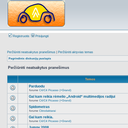
Registruotis
Prisijungti
Peržiūrėti neatsakytus pranešimus
|
Peržiūrėti aktyvias temas
Pagrindinis diskusijų puslapis
Peržiūrėti neatsakytus pranešimus
Temos
Parduodu
forume
C4/C4 Picasso (+Grand)
Naujų
neskaitytų
Gal kam reikia rėmelio „Android“ multimedijos radijui
pranešimų
forume
C4/C4 Picasso (+Grand)
šioje
Naujų
temoje
neskaitytų
Spidometras
nėra.
pranešimų
forume
Citrodaktarai
šioje
Naujų
temoje
neskaitytų
Gal kam reikia.
nėra.
pranešimų
forume
C4/C4 Picasso (+Grand)
šioje
Naujų
temoje
neskaitytų
Jumpy 2008