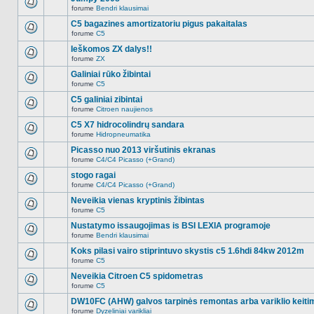
nėra.
pranešimų
forume
Bendri klausimai
šioje
Naujų
temoje
neskaitytų
C5 bagazines amortizatoriu pigus pakaitalas
nėra.
pranešimų
forume
C5
šioje
Naujų
temoje
neskaitytų
Ieškomos ZX dalys!!
nėra.
pranešimų
forume
ZX
šioje
Naujų
temoje
neskaitytų
Galiniai rūko žibintai
nėra.
pranešimų
forume
C5
šioje
Naujų
temoje
neskaitytų
C5 galiniai zibintai
nėra.
pranešimų
forume
Citroen naujienos
šioje
Naujų
temoje
neskaitytų
C5 X7 hidrocolindrų sandara
nėra.
pranešimų
forume
Hidropneumatika
šioje
Naujų
temoje
neskaitytų
Picasso nuo 2013 viršutinis ekranas
nėra.
pranešimų
forume
C4/C4 Picasso (+Grand)
šioje
Naujų
temoje
neskaitytų
stogo ragai
nėra.
pranešimų
forume
C4/C4 Picasso (+Grand)
šioje
Naujų
temoje
neskaitytų
Neveikia vienas kryptinis žibintas
nėra.
pranešimų
forume
C5
šioje
Naujų
temoje
neskaitytų
Nustatymo issaugojimas is BSI LEXIA programoje
nėra.
pranešimų
forume
Bendri klausimai
šioje
Naujų
temoje
neskaitytų
Koks pilasi vairo stiprintuvo skystis c5 1.6hdi 84kw 2012m
nėra.
pranešimų
forume
C5
šioje
Naujų
temoje
neskaitytų
Neveikia Citroen C5 spidometras
nėra.
pranešimų
forume
C5
šioje
Naujų
temoje
neskaitytų
DW10FC (AHW) galvos tarpinės remontas arba variklio keiti
nėra.
pranešimų
forume
Dyzeliniai varikliai
šioje