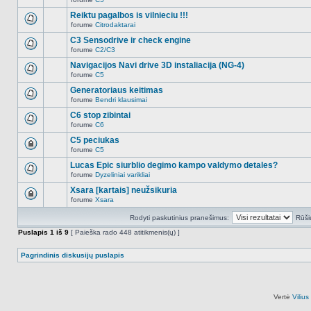
šioje
Naujų
temoje
neskaitytų
Reiktu pagalbos is vilnieciu !!!
nėra.
pranešimų
forume
Citrodaktarai
šioje
Naujų
temoje
neskaitytų
C3 Sensodrive ir check engine
nėra.
pranešimų
forume
C2/C3
šioje
Naujų
temoje
neskaitytų
Navigacijos Navi drive 3D instaliacija (NG-4)
nėra.
pranešimų
forume
C5
šioje
Naujų
temoje
neskaitytų
Generatoriaus keitimas
nėra.
pranešimų
forume
Bendri klausimai
šioje
Naujų
temoje
neskaitytų
C6 stop zibintai
nėra.
pranešimų
forume
C6
šioje
Naujų
temoje
neskaitytų
C5 peciukas
nėra.
pranešimų
forume
C5
šioje
Ši
temoje
tema
Lucas Epic siurblio degimo kampo valdymo detales?
nėra.
užrakinta,
forume
Dyzeliniai varikliai
jūs
Naujų
negalite
neskaitytų
Xsara [kartais] neužsikuria
redaguoti
pranešimų
pranešimų
forume
Xsara
šioje
Ši
arba
temoje
tema
atsakinėti
nėra.
Rodyti paskutinius pranešimus:
Rūši
užrakinta,
į
jūs
juos.
Puslapis
1
iš
9
[ Paieška rado 448 atitikmenis(ų) ]
negalite
redaguoti
pranešimų
Pagrindinis diskusijų puslapis
arba
atsakinėti
į
juos.
Vertė
Viliu