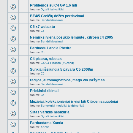
Naujų
temoje
neskaitytų
Problemos su C4 GP 1.6 hdi
nėra.
pranešimų
forume
Dyzeliniai varikliai
šioje
Naujų
temoje
neskaitytų
BE4/5 Greičių dėžės perdavimai
nėra.
pranešimų
forume
Bendri klausimai
šioje
Naujų
temoje
neskaitytų
C5 x7 webasto
nėra.
pranešimų
forume
C5
šioje
Naujų
temoje
neskaitytų
Nemirksi viena posūkio lemputė , citroen c4 2005
nėra.
pranešimų
forume
Bendri klausimai
šioje
Naujų
temoje
neskaitytų
Parduodu Lancia Phedra
nėra.
pranešimų
forume
C8
šioje
Naujų
temoje
neskaitytų
C4 picaso, robotas
nėra.
pranešimų
forume
C4/C4 Picasso (+Grand)
šioje
Naujų
temoje
neskaitytų
Sunkiai išsijungia 5 pavara C5 2008m
nėra.
pranešimų
forume
C5
šioje
Naujų
temoje
neskaitytų
radijos, automagnetolos, mago vin įrašymas.
nėra.
pranešimų
forume
Bendri klausimai
šioje
Naujų
temoje
neskaitytų
Priekiniai zibintai
nėra.
pranešimų
forume
C5
šioje
Naujų
temoje
neskaitytų
Muziejai, kolekcionieriai ir visi kiti Citroen saugotojai
nėra.
pranešimų
forume
Senoviniai modeliai (oldtimer'iai)
šioje
Naujų
temoje
neskaitytų
Šiltas variklis nesikuria
nėra.
pranešimų
forume
Dyzeliniai varikliai
šioje
Naujų
temoje
neskaitytų
Parduodama Xantia
nėra.
pranešimų
forume
Xantia
šioje
Naujų
temoje
neskaitytų