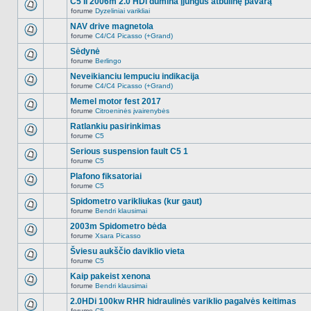
C5 II 2006m 2.0 HDi dūmina įjungus atbulinę pavarą
nėra.
pranešimų
forume
Dyzeliniai varikliai
šioje
Naujų
temoje
neskaitytų
NAV drive magnetola
nėra.
pranešimų
forume
C4/C4 Picasso (+Grand)
šioje
Naujų
temoje
neskaitytų
Sėdynė
nėra.
pranešimų
forume
Berlingo
šioje
Naujų
temoje
neskaitytų
Neveikianciu lempuciu indikacija
nėra.
pranešimų
forume
C4/C4 Picasso (+Grand)
šioje
Naujų
temoje
neskaitytų
Memel motor fest 2017
nėra.
pranešimų
forume
Citroeninės įvairenybės
šioje
Naujų
temoje
neskaitytų
Ratlankiu pasirinkimas
nėra.
pranešimų
forume
C5
šioje
Naujų
temoje
neskaitytų
Serious suspension fault C5 1
nėra.
pranešimų
forume
C5
šioje
Naujų
temoje
neskaitytų
Plafono fiksatoriai
nėra.
pranešimų
forume
C5
šioje
Naujų
temoje
neskaitytų
Spidometro varikliukas (kur gaut)
nėra.
pranešimų
forume
Bendri klausimai
šioje
Naujų
temoje
neskaitytų
2003m Spidometro bėda
nėra.
pranešimų
forume
Xsara Picasso
šioje
Naujų
temoje
neskaitytų
Šviesu aukščio daviklio vieta
nėra.
pranešimų
forume
C5
šioje
Naujų
temoje
neskaitytų
Kaip pakeist xenona
nėra.
pranešimų
forume
Bendri klausimai
šioje
Naujų
temoje
neskaitytų
2.0HDi 100kw RHR hidraulinės variklio pagalvės keitimas
nėra.
pranešimų
forume
C5