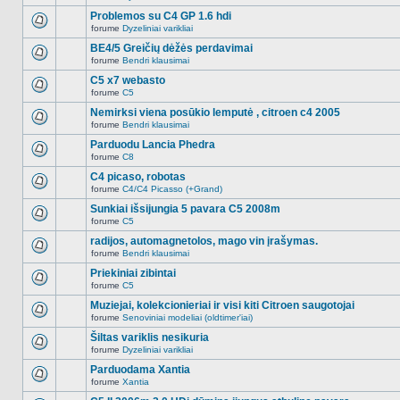
Naujų
temoje
neskaitytų
Problemos su C4 GP 1.6 hdi
nėra.
pranešimų
forume
Dyzeliniai varikliai
šioje
Naujų
temoje
neskaitytų
BE4/5 Greičių dėžės perdavimai
nėra.
pranešimų
forume
Bendri klausimai
šioje
Naujų
temoje
neskaitytų
C5 x7 webasto
nėra.
pranešimų
forume
C5
šioje
Naujų
temoje
neskaitytų
Nemirksi viena posūkio lemputė , citroen c4 2005
nėra.
pranešimų
forume
Bendri klausimai
šioje
Naujų
temoje
neskaitytų
Parduodu Lancia Phedra
nėra.
pranešimų
forume
C8
šioje
Naujų
temoje
neskaitytų
C4 picaso, robotas
nėra.
pranešimų
forume
C4/C4 Picasso (+Grand)
šioje
Naujų
temoje
neskaitytų
Sunkiai išsijungia 5 pavara C5 2008m
nėra.
pranešimų
forume
C5
šioje
Naujų
temoje
neskaitytų
radijos, automagnetolos, mago vin įrašymas.
nėra.
pranešimų
forume
Bendri klausimai
šioje
Naujų
temoje
neskaitytų
Priekiniai zibintai
nėra.
pranešimų
forume
C5
šioje
Naujų
temoje
neskaitytų
Muziejai, kolekcionieriai ir visi kiti Citroen saugotojai
nėra.
pranešimų
forume
Senoviniai modeliai (oldtimer'iai)
šioje
Naujų
temoje
neskaitytų
Šiltas variklis nesikuria
nėra.
pranešimų
forume
Dyzeliniai varikliai
šioje
Naujų
temoje
neskaitytų
Parduodama Xantia
nėra.
pranešimų
forume
Xantia
šioje
Naujų
temoje
neskaitytų