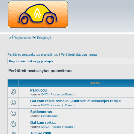
Registruotis
Prisijungti
Peržiūrėti neatsakytus pranešimus
|
Peržiūrėti aktyvias temas
Pagrindinis diskusijų puslapis
Peržiūrėti neatsakytus pranešimus
Temos
Parduodu
forume
C4/C4 Picasso (+Grand)
Naujų
neskaitytų
Gal kam reikia rėmelio „Android“ multimedijos radijui
pranešimų
forume
C4/C4 Picasso (+Grand)
šioje
Naujų
temoje
neskaitytų
Spidometras
nėra.
pranešimų
forume
Citrodaktarai
šioje
Naujų
temoje
neskaitytų
Gal kam reikia.
nėra.
pranešimų
forume
C4/C4 Picasso (+Grand)
šioje
Naujų
temoje
neskaitytų
Jumpy 2008