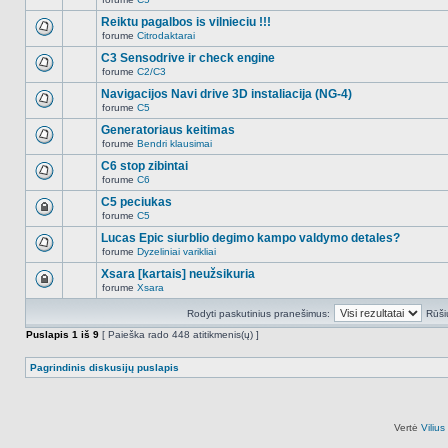
šioje
Naujų
temoje
neskaitytų
Reiktu pagalbos is vilnieciu !!!
nėra.
pranešimų
forume
Citrodaktarai
šioje
Naujų
temoje
neskaitytų
C3 Sensodrive ir check engine
nėra.
pranešimų
forume
C2/C3
šioje
Naujų
temoje
neskaitytų
Navigacijos Navi drive 3D instaliacija (NG-4)
nėra.
pranešimų
forume
C5
šioje
Naujų
temoje
neskaitytų
Generatoriaus keitimas
nėra.
pranešimų
forume
Bendri klausimai
šioje
Naujų
temoje
neskaitytų
C6 stop zibintai
nėra.
pranešimų
forume
C6
šioje
Naujų
temoje
neskaitytų
C5 peciukas
nėra.
pranešimų
forume
C5
šioje
Ši
temoje
tema
Lucas Epic siurblio degimo kampo valdymo detales?
nėra.
užrakinta,
forume
Dyzeliniai varikliai
jūs
Naujų
negalite
neskaitytų
Xsara [kartais] neužsikuria
redaguoti
pranešimų
pranešimų
forume
Xsara
šioje
Ši
arba
temoje
tema
atsakinėti
nėra.
Rodyti paskutinius pranešimus:
Rūši
užrakinta,
į
jūs
juos.
Puslapis
1
iš
9
[ Paieška rado 448 atitikmenis(ų) ]
negalite
redaguoti
pranešimų
Pagrindinis diskusijų puslapis
arba
atsakinėti
į
juos.
Vertė
Viliu