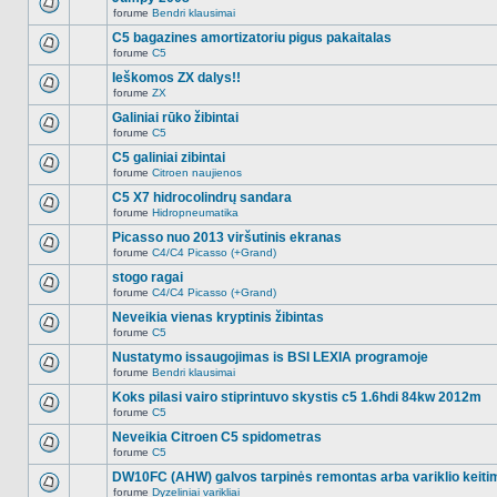
nėra.
pranešimų
forume
Bendri klausimai
šioje
Naujų
temoje
neskaitytų
C5 bagazines amortizatoriu pigus pakaitalas
nėra.
pranešimų
forume
C5
šioje
Naujų
temoje
neskaitytų
Ieškomos ZX dalys!!
nėra.
pranešimų
forume
ZX
šioje
Naujų
temoje
neskaitytų
Galiniai rūko žibintai
nėra.
pranešimų
forume
C5
šioje
Naujų
temoje
neskaitytų
C5 galiniai zibintai
nėra.
pranešimų
forume
Citroen naujienos
šioje
Naujų
temoje
neskaitytų
C5 X7 hidrocolindrų sandara
nėra.
pranešimų
forume
Hidropneumatika
šioje
Naujų
temoje
neskaitytų
Picasso nuo 2013 viršutinis ekranas
nėra.
pranešimų
forume
C4/C4 Picasso (+Grand)
šioje
Naujų
temoje
neskaitytų
stogo ragai
nėra.
pranešimų
forume
C4/C4 Picasso (+Grand)
šioje
Naujų
temoje
neskaitytų
Neveikia vienas kryptinis žibintas
nėra.
pranešimų
forume
C5
šioje
Naujų
temoje
neskaitytų
Nustatymo issaugojimas is BSI LEXIA programoje
nėra.
pranešimų
forume
Bendri klausimai
šioje
Naujų
temoje
neskaitytų
Koks pilasi vairo stiprintuvo skystis c5 1.6hdi 84kw 2012m
nėra.
pranešimų
forume
C5
šioje
Naujų
temoje
neskaitytų
Neveikia Citroen C5 spidometras
nėra.
pranešimų
forume
C5
šioje
Naujų
temoje
neskaitytų
DW10FC (AHW) galvos tarpinės remontas arba variklio keiti
nėra.
pranešimų
forume
Dyzeliniai varikliai
šioje