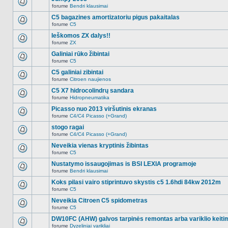
nėra.
pranešimų
forume
Bendri klausimai
šioje
Naujų
temoje
neskaitytų
C5 bagazines amortizatoriu pigus pakaitalas
nėra.
pranešimų
forume
C5
šioje
Naujų
temoje
neskaitytų
Ieškomos ZX dalys!!
nėra.
pranešimų
forume
ZX
šioje
Naujų
temoje
neskaitytų
Galiniai rūko žibintai
nėra.
pranešimų
forume
C5
šioje
Naujų
temoje
neskaitytų
C5 galiniai zibintai
nėra.
pranešimų
forume
Citroen naujienos
šioje
Naujų
temoje
neskaitytų
C5 X7 hidrocolindrų sandara
nėra.
pranešimų
forume
Hidropneumatika
šioje
Naujų
temoje
neskaitytų
Picasso nuo 2013 viršutinis ekranas
nėra.
pranešimų
forume
C4/C4 Picasso (+Grand)
šioje
Naujų
temoje
neskaitytų
stogo ragai
nėra.
pranešimų
forume
C4/C4 Picasso (+Grand)
šioje
Naujų
temoje
neskaitytų
Neveikia vienas kryptinis žibintas
nėra.
pranešimų
forume
C5
šioje
Naujų
temoje
neskaitytų
Nustatymo issaugojimas is BSI LEXIA programoje
nėra.
pranešimų
forume
Bendri klausimai
šioje
Naujų
temoje
neskaitytų
Koks pilasi vairo stiprintuvo skystis c5 1.6hdi 84kw 2012m
nėra.
pranešimų
forume
C5
šioje
Naujų
temoje
neskaitytų
Neveikia Citroen C5 spidometras
nėra.
pranešimų
forume
C5
šioje
Naujų
temoje
neskaitytų
DW10FC (AHW) galvos tarpinės remontas arba variklio keiti
nėra.
pranešimų
forume
Dyzeliniai varikliai
šioje