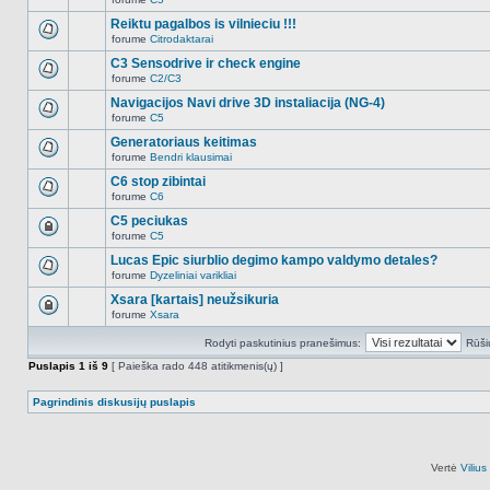
šioje
Naujų
temoje
neskaitytų
Reiktu pagalbos is vilnieciu !!!
nėra.
pranešimų
forume
Citrodaktarai
šioje
Naujų
temoje
neskaitytų
C3 Sensodrive ir check engine
nėra.
pranešimų
forume
C2/C3
šioje
Naujų
temoje
neskaitytų
Navigacijos Navi drive 3D instaliacija (NG-4)
nėra.
pranešimų
forume
C5
šioje
Naujų
temoje
neskaitytų
Generatoriaus keitimas
nėra.
pranešimų
forume
Bendri klausimai
šioje
Naujų
temoje
neskaitytų
C6 stop zibintai
nėra.
pranešimų
forume
C6
šioje
Naujų
temoje
neskaitytų
C5 peciukas
nėra.
pranešimų
forume
C5
šioje
Ši
temoje
tema
Lucas Epic siurblio degimo kampo valdymo detales?
nėra.
užrakinta,
forume
Dyzeliniai varikliai
jūs
Naujų
negalite
neskaitytų
Xsara [kartais] neužsikuria
redaguoti
pranešimų
pranešimų
forume
Xsara
šioje
Ši
arba
temoje
tema
atsakinėti
nėra.
Rodyti paskutinius pranešimus:
Rūši
užrakinta,
į
jūs
juos.
Puslapis
1
iš
9
[ Paieška rado 448 atitikmenis(ų) ]
negalite
redaguoti
pranešimų
Pagrindinis diskusijų puslapis
arba
atsakinėti
į
juos.
Vertė
Viliu