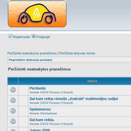
Registruotis
Prisijungti
Peržiūrėti neatsakytus pranešimus
|
Peržiūrėti aktyvias temas
Pagrindinis diskusijų puslapis
Peržiūrėti neatsakytus pranešimus
Temos
Parduodu
forume
C4/C4 Picasso (+Grand)
Naujų
neskaitytų
Gal kam reikia rėmelio „Android“ multimedijos radijui
pranešimų
forume
C4/C4 Picasso (+Grand)
šioje
Naujų
temoje
neskaitytų
Spidometras
nėra.
pranešimų
forume
Citrodaktarai
šioje
Naujų
temoje
neskaitytų
Gal kam reikia.
nėra.
pranešimų
forume
C4/C4 Picasso (+Grand)
šioje
Naujų
temoje
neskaitytų
Jumpy 2008