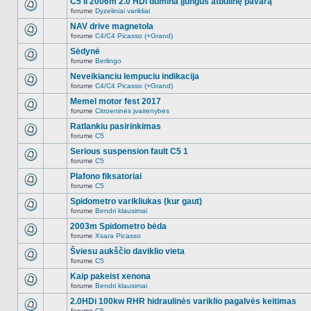
C5 II 2006m 2.0 HDi dūmina įjungus atbulinę pavarą
nėra.
pranešimų
forume
Dyzeliniai varikliai
šioje
Naujų
temoje
neskaitytų
NAV drive magnetola
nėra.
pranešimų
forume
C4/C4 Picasso (+Grand)
šioje
Naujų
temoje
neskaitytų
Sėdynė
nėra.
pranešimų
forume
Berlingo
šioje
Naujų
temoje
neskaitytų
Neveikianciu lempuciu indikacija
nėra.
pranešimų
forume
C4/C4 Picasso (+Grand)
šioje
Naujų
temoje
neskaitytų
Memel motor fest 2017
nėra.
pranešimų
forume
Citroeninės įvairenybės
šioje
Naujų
temoje
neskaitytų
Ratlankiu pasirinkimas
nėra.
pranešimų
forume
C5
šioje
Naujų
temoje
neskaitytų
Serious suspension fault C5 1
nėra.
pranešimų
forume
C5
šioje
Naujų
temoje
neskaitytų
Plafono fiksatoriai
nėra.
pranešimų
forume
C5
šioje
Naujų
temoje
neskaitytų
Spidometro varikliukas (kur gaut)
nėra.
pranešimų
forume
Bendri klausimai
šioje
Naujų
temoje
neskaitytų
2003m Spidometro bėda
nėra.
pranešimų
forume
Xsara Picasso
šioje
Naujų
temoje
neskaitytų
Šviesu aukščio daviklio vieta
nėra.
pranešimų
forume
C5
šioje
Naujų
temoje
neskaitytų
Kaip pakeist xenona
nėra.
pranešimų
forume
Bendri klausimai
šioje
Naujų
temoje
neskaitytų
2.0HDi 100kw RHR hidraulinės variklio pagalvės keitimas
nėra.
pranešimų
forume
C5