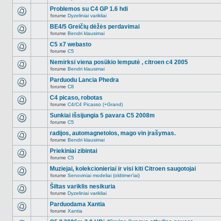
Naujų
temoje
neskaitytų
Problemos su C4 GP 1.6 hdi
nėra.
pranešimų
forume
Dyzeliniai varikliai
šioje
Naujų
temoje
neskaitytų
BE4/5 Greičių dėžės perdavimai
nėra.
pranešimų
forume
Bendri klausimai
šioje
Naujų
temoje
neskaitytų
C5 x7 webasto
nėra.
pranešimų
forume
C5
šioje
Naujų
temoje
neskaitytų
Nemirksi viena posūkio lemputė , citroen c4 2005
nėra.
pranešimų
forume
Bendri klausimai
šioje
Naujų
temoje
neskaitytų
Parduodu Lancia Phedra
nėra.
pranešimų
forume
C8
šioje
Naujų
temoje
neskaitytų
C4 picaso, robotas
nėra.
pranešimų
forume
C4/C4 Picasso (+Grand)
šioje
Naujų
temoje
neskaitytų
Sunkiai išsijungia 5 pavara C5 2008m
nėra.
pranešimų
forume
C5
šioje
Naujų
temoje
neskaitytų
radijos, automagnetolos, mago vin įrašymas.
nėra.
pranešimų
forume
Bendri klausimai
šioje
Naujų
temoje
neskaitytų
Priekiniai zibintai
nėra.
pranešimų
forume
C5
šioje
Naujų
temoje
neskaitytų
Muziejai, kolekcionieriai ir visi kiti Citroen saugotojai
nėra.
pranešimų
forume
Senoviniai modeliai (oldtimer'iai)
šioje
Naujų
temoje
neskaitytų
Šiltas variklis nesikuria
nėra.
pranešimų
forume
Dyzeliniai varikliai
šioje
Naujų
temoje
neskaitytų
Parduodama Xantia
nėra.
pranešimų
forume
Xantia
šioje
Naujų
temoje
neskaitytų