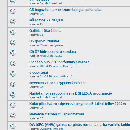
nėra.
pranešimų
forume
Bendri klausimai
šioje
Naujų
temoje
neskaitytų
C5 bagazines amortizatoriu pigus pakaitalas
nėra.
pranešimų
forume
C5
šioje
Naujų
temoje
neskaitytų
Ieškomos ZX dalys!!
nėra.
pranešimų
forume
ZX
šioje
Naujų
temoje
neskaitytų
Galiniai rūko žibintai
nėra.
pranešimų
forume
C5
šioje
Naujų
temoje
neskaitytų
C5 galiniai zibintai
nėra.
pranešimų
forume
Citroen naujienos
šioje
Naujų
temoje
neskaitytų
C5 X7 hidrocolindrų sandara
nėra.
pranešimų
forume
Hidropneumatika
šioje
Naujų
temoje
neskaitytų
Picasso nuo 2013 viršutinis ekranas
nėra.
pranešimų
forume
C4/C4 Picasso (+Grand)
šioje
Naujų
temoje
neskaitytų
stogo ragai
nėra.
pranešimų
forume
C4/C4 Picasso (+Grand)
šioje
Naujų
temoje
neskaitytų
Neveikia vienas kryptinis žibintas
nėra.
pranešimų
forume
C5
šioje
Naujų
temoje
neskaitytų
Nustatymo issaugojimas is BSI LEXIA programoje
nėra.
pranešimų
forume
Bendri klausimai
šioje
Naujų
temoje
neskaitytų
Koks pilasi vairo stiprintuvo skystis c5 1.6hdi 84kw 2012m
nėra.
pranešimų
forume
C5
šioje
Naujų
temoje
neskaitytų
Neveikia Citroen C5 spidometras
nėra.
pranešimų
forume
C5
šioje
Naujų
temoje
neskaitytų
DW10FC (AHW) galvos tarpinės remontas arba variklio keiti
nėra.
pranešimų
forume
Dyzeliniai varikliai
šioje