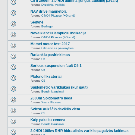
C5 II 2006m 2.0 HDi dūmina įjungus atbulinę pavarą
nėra.
pranešimų
forume
Dyzeliniai varikliai
šioje
Naujų
temoje
neskaitytų
NAV drive magnetola
nėra.
pranešimų
forume
C4/C4 Picasso (+Grand)
šioje
Naujų
temoje
neskaitytų
Sėdynė
nėra.
pranešimų
forume
Berlingo
šioje
Naujų
temoje
neskaitytų
Neveikianciu lempuciu indikacija
nėra.
pranešimų
forume
C4/C4 Picasso (+Grand)
šioje
Naujų
temoje
neskaitytų
Memel motor fest 2017
nėra.
pranešimų
forume
Citroeninės įvairenybės
šioje
Naujų
temoje
neskaitytų
Ratlankiu pasirinkimas
nėra.
pranešimų
forume
C5
šioje
Naujų
temoje
neskaitytų
Serious suspension fault C5 1
nėra.
pranešimų
forume
C5
šioje
Naujų
temoje
neskaitytų
Plafono fiksatoriai
nėra.
pranešimų
forume
C5
šioje
Naujų
temoje
neskaitytų
Spidometro varikliukas (kur gaut)
nėra.
pranešimų
forume
Bendri klausimai
šioje
Naujų
temoje
neskaitytų
2003m Spidometro bėda
nėra.
pranešimų
forume
Xsara Picasso
šioje
Naujų
temoje
neskaitytų
Šviesu aukščio daviklio vieta
nėra.
pranešimų
forume
C5
šioje
Naujų
temoje
neskaitytų
Kaip pakeist xenona
nėra.
pranešimų
forume
Bendri klausimai
šioje
Naujų
temoje
neskaitytų
2.0HDi 100kw RHR hidraulinės variklio pagalvės keitimas
nėra.
pranešimų
forume
C5