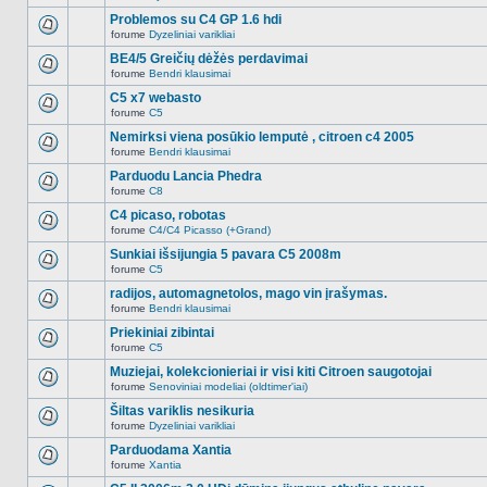
Naujų
temoje
neskaitytų
Problemos su C4 GP 1.6 hdi
nėra.
pranešimų
forume
Dyzeliniai varikliai
šioje
Naujų
temoje
neskaitytų
BE4/5 Greičių dėžės perdavimai
nėra.
pranešimų
forume
Bendri klausimai
šioje
Naujų
temoje
neskaitytų
C5 x7 webasto
nėra.
pranešimų
forume
C5
šioje
Naujų
temoje
neskaitytų
Nemirksi viena posūkio lemputė , citroen c4 2005
nėra.
pranešimų
forume
Bendri klausimai
šioje
Naujų
temoje
neskaitytų
Parduodu Lancia Phedra
nėra.
pranešimų
forume
C8
šioje
Naujų
temoje
neskaitytų
C4 picaso, robotas
nėra.
pranešimų
forume
C4/C4 Picasso (+Grand)
šioje
Naujų
temoje
neskaitytų
Sunkiai išsijungia 5 pavara C5 2008m
nėra.
pranešimų
forume
C5
šioje
Naujų
temoje
neskaitytų
radijos, automagnetolos, mago vin įrašymas.
nėra.
pranešimų
forume
Bendri klausimai
šioje
Naujų
temoje
neskaitytų
Priekiniai zibintai
nėra.
pranešimų
forume
C5
šioje
Naujų
temoje
neskaitytų
Muziejai, kolekcionieriai ir visi kiti Citroen saugotojai
nėra.
pranešimų
forume
Senoviniai modeliai (oldtimer'iai)
šioje
Naujų
temoje
neskaitytų
Šiltas variklis nesikuria
nėra.
pranešimų
forume
Dyzeliniai varikliai
šioje
Naujų
temoje
neskaitytų
Parduodama Xantia
nėra.
pranešimų
forume
Xantia
šioje
Naujų
temoje
neskaitytų