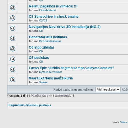
šioje
Naujų
temoje
neskaitytų
Reiktu pagalbos is vilnieciu !!!
nėra.
pranešimų
forume
Citrodaktarai
šioje
Naujų
temoje
neskaitytų
C3 Sensodrive ir check engine
nėra.
pranešimų
forume
C2/C3
šioje
Naujų
temoje
neskaitytų
Navigacijos Navi drive 3D instaliacija (NG-4)
nėra.
pranešimų
forume
C5
šioje
Naujų
temoje
neskaitytų
Generatoriaus keitimas
nėra.
pranešimų
forume
Bendri klausimai
šioje
Naujų
temoje
neskaitytų
C6 stop zibintai
nėra.
pranešimų
forume
C6
šioje
Naujų
temoje
neskaitytų
C5 peciukas
nėra.
pranešimų
forume
C5
šioje
Ši
temoje
tema
Lucas Epic siurblio degimo kampo valdymo detales?
nėra.
užrakinta,
forume
Dyzeliniai varikliai
jūs
Naujų
negalite
neskaitytų
Xsara [kartais] neužsikuria
redaguoti
pranešimų
pranešimų
forume
Xsara
šioje
Ši
arba
temoje
tema
atsakinėti
nėra.
Rodyti paskutinius pranešimus:
Rūši
užrakinta,
į
jūs
juos.
Puslapis
1
iš
9
[ Paieška rado 448 atitikmenis(ų) ]
negalite
redaguoti
pranešimų
Pagrindinis diskusijų puslapis
arba
atsakinėti
į
juos.
Vertė
Viliu