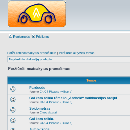
Registruotis
Prisijungti
Peržiūrėti neatsakytus pranešimus
|
Peržiūrėti aktyvias temas
Pagrindinis diskusijų puslapis
Peržiūrėti neatsakytus pranešimus
Temos
Parduodu
forume
C4/C4 Picasso (+Grand)
Naujų
neskaitytų
Gal kam reikia rėmelio „Android“ multimedijos radijui
pranešimų
forume
C4/C4 Picasso (+Grand)
šioje
Naujų
temoje
neskaitytų
Spidometras
nėra.
pranešimų
forume
Citrodaktarai
šioje
Naujų
temoje
neskaitytų
Gal kam reikia.
nėra.
pranešimų
forume
C4/C4 Picasso (+Grand)
šioje
Naujų
temoje
neskaitytų
Jumpy 2008