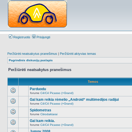
Registruotis
Prisijungti
Peržiūrėti neatsakytus pranešimus
|
Peržiūrėti aktyvias temas
Pagrindinis diskusijų puslapis
Peržiūrėti neatsakytus pranešimus
Temos
Parduodu
forume
C4/C4 Picasso (+Grand)
Naujų
neskaitytų
Gal kam reikia rėmelio „Android“ multimedijos radijui
pranešimų
forume
C4/C4 Picasso (+Grand)
šioje
Naujų
temoje
neskaitytų
Spidometras
nėra.
pranešimų
forume
Citrodaktarai
šioje
Naujų
temoje
neskaitytų
Gal kam reikia.
nėra.
pranešimų
forume
C4/C4 Picasso (+Grand)
šioje
Naujų
temoje
neskaitytų
Jumpy 2008