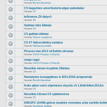
nėra.
pranešimų
forume
Bendri klausimai
šioje
Naujų
temoje
neskaitytų
C5 bagazines amortizatoriu pigus pakaitalas
nėra.
pranešimų
forume
C5
šioje
Naujų
temoje
neskaitytų
Ieškomos ZX dalys!!
nėra.
pranešimų
forume
ZX
šioje
Naujų
temoje
neskaitytų
Galiniai rūko žibintai
nėra.
pranešimų
forume
C5
šioje
Naujų
temoje
neskaitytų
C5 galiniai zibintai
nėra.
pranešimų
forume
Citroen naujienos
šioje
Naujų
temoje
neskaitytų
C5 X7 hidrocolindrų sandara
nėra.
pranešimų
forume
Hidropneumatika
šioje
Naujų
temoje
neskaitytų
Picasso nuo 2013 viršutinis ekranas
nėra.
pranešimų
forume
C4/C4 Picasso (+Grand)
šioje
Naujų
temoje
neskaitytų
stogo ragai
nėra.
pranešimų
forume
C4/C4 Picasso (+Grand)
šioje
Naujų
temoje
neskaitytų
Neveikia vienas kryptinis žibintas
nėra.
pranešimų
forume
C5
šioje
Naujų
temoje
neskaitytų
Nustatymo issaugojimas is BSI LEXIA programoje
nėra.
pranešimų
forume
Bendri klausimai
šioje
Naujų
temoje
neskaitytų
Koks pilasi vairo stiprintuvo skystis c5 1.6hdi 84kw 2012m
nėra.
pranešimų
forume
C5
šioje
Naujų
temoje
neskaitytų
Neveikia Citroen C5 spidometras
nėra.
pranešimų
forume
C5
šioje
Naujų
temoje
neskaitytų
DW10FC (AHW) galvos tarpinės remontas arba variklio keiti
nėra.
pranešimų
forume
Dyzeliniai varikliai
šioje