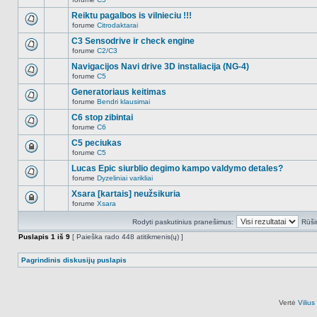
šioje
Naujų
temoje
neskaitytų
Reiktu pagalbos is vilnieciu !!!
nėra.
pranešimų
forume
Citrodaktarai
šioje
Naujų
temoje
neskaitytų
C3 Sensodrive ir check engine
nėra.
pranešimų
forume
C2/C3
šioje
Naujų
temoje
neskaitytų
Navigacijos Navi drive 3D instaliacija (NG-4)
nėra.
pranešimų
forume
C5
šioje
Naujų
temoje
neskaitytų
Generatoriaus keitimas
nėra.
pranešimų
forume
Bendri klausimai
šioje
Naujų
temoje
neskaitytų
C6 stop zibintai
nėra.
pranešimų
forume
C6
šioje
Naujų
temoje
neskaitytų
C5 peciukas
nėra.
pranešimų
forume
C5
šioje
Ši
temoje
tema
Lucas Epic siurblio degimo kampo valdymo detales?
nėra.
užrakinta,
forume
Dyzeliniai varikliai
jūs
Naujų
negalite
neskaitytų
Xsara [kartais] neužsikuria
redaguoti
pranešimų
pranešimų
forume
Xsara
šioje
Ši
arba
temoje
tema
atsakinėti
nėra.
Rodyti paskutinius pranešimus:
Rūši
užrakinta,
į
jūs
juos.
Puslapis
1
iš
9
[ Paieška rado 448 atitikmenis(ų) ]
negalite
redaguoti
pranešimų
Pagrindinis diskusijų puslapis
arba
atsakinėti
į
juos.
Vertė
Viliu