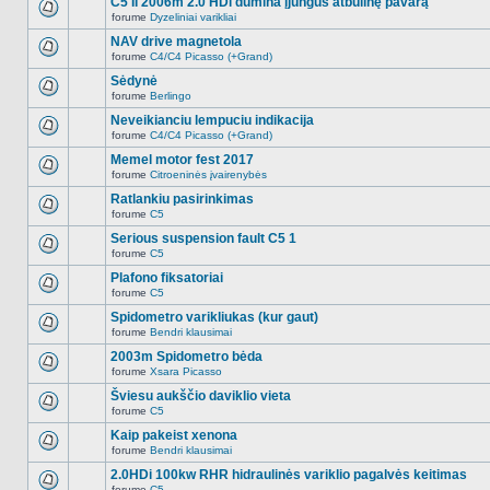
C5 II 2006m 2.0 HDi dūmina įjungus atbulinę pavarą
nėra.
pranešimų
forume
Dyzeliniai varikliai
šioje
Naujų
temoje
neskaitytų
NAV drive magnetola
nėra.
pranešimų
forume
C4/C4 Picasso (+Grand)
šioje
Naujų
temoje
neskaitytų
Sėdynė
nėra.
pranešimų
forume
Berlingo
šioje
Naujų
temoje
neskaitytų
Neveikianciu lempuciu indikacija
nėra.
pranešimų
forume
C4/C4 Picasso (+Grand)
šioje
Naujų
temoje
neskaitytų
Memel motor fest 2017
nėra.
pranešimų
forume
Citroeninės įvairenybės
šioje
Naujų
temoje
neskaitytų
Ratlankiu pasirinkimas
nėra.
pranešimų
forume
C5
šioje
Naujų
temoje
neskaitytų
Serious suspension fault C5 1
nėra.
pranešimų
forume
C5
šioje
Naujų
temoje
neskaitytų
Plafono fiksatoriai
nėra.
pranešimų
forume
C5
šioje
Naujų
temoje
neskaitytų
Spidometro varikliukas (kur gaut)
nėra.
pranešimų
forume
Bendri klausimai
šioje
Naujų
temoje
neskaitytų
2003m Spidometro bėda
nėra.
pranešimų
forume
Xsara Picasso
šioje
Naujų
temoje
neskaitytų
Šviesu aukščio daviklio vieta
nėra.
pranešimų
forume
C5
šioje
Naujų
temoje
neskaitytų
Kaip pakeist xenona
nėra.
pranešimų
forume
Bendri klausimai
šioje
Naujų
temoje
neskaitytų
2.0HDi 100kw RHR hidraulinės variklio pagalvės keitimas
nėra.
pranešimų
forume
C5