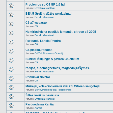
Naujų
temoje
neskaitytų
Problemos su C4 GP 1.6 hdi
nėra.
pranešimų
forume
Dyzeliniai varikliai
šioje
Naujų
temoje
neskaitytų
BE4/5 Greičių dėžės perdavimai
nėra.
pranešimų
forume
Bendri klausimai
šioje
Naujų
temoje
neskaitytų
C5 x7 webasto
nėra.
pranešimų
forume
C5
šioje
Naujų
temoje
neskaitytų
Nemirksi viena posūkio lemputė , citroen c4 2005
nėra.
pranešimų
forume
Bendri klausimai
šioje
Naujų
temoje
neskaitytų
Parduodu Lancia Phedra
nėra.
pranešimų
forume
C8
šioje
Naujų
temoje
neskaitytų
C4 picaso, robotas
nėra.
pranešimų
forume
C4/C4 Picasso (+Grand)
šioje
Naujų
temoje
neskaitytų
Sunkiai išsijungia 5 pavara C5 2008m
nėra.
pranešimų
forume
C5
šioje
Naujų
temoje
neskaitytų
radijos, automagnetolos, mago vin įrašymas.
nėra.
pranešimų
forume
Bendri klausimai
šioje
Naujų
temoje
neskaitytų
Priekiniai zibintai
nėra.
pranešimų
forume
C5
šioje
Naujų
temoje
neskaitytų
Muziejai, kolekcionieriai ir visi kiti Citroen saugotojai
nėra.
pranešimų
forume
Senoviniai modeliai (oldtimer'iai)
šioje
Naujų
temoje
neskaitytų
Šiltas variklis nesikuria
nėra.
pranešimų
forume
Dyzeliniai varikliai
šioje
Naujų
temoje
neskaitytų
Parduodama Xantia
nėra.
pranešimų
forume
Xantia
šioje
Naujų
temoje
neskaitytų