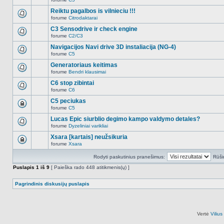
šioje
Naujų
temoje
neskaitytų
Reiktu pagalbos is vilnieciu !!!
nėra.
pranešimų
forume
Citrodaktarai
šioje
Naujų
temoje
neskaitytų
C3 Sensodrive ir check engine
nėra.
pranešimų
forume
C2/C3
šioje
Naujų
temoje
neskaitytų
Navigacijos Navi drive 3D instaliacija (NG-4)
nėra.
pranešimų
forume
C5
šioje
Naujų
temoje
neskaitytų
Generatoriaus keitimas
nėra.
pranešimų
forume
Bendri klausimai
šioje
Naujų
temoje
neskaitytų
C6 stop zibintai
nėra.
pranešimų
forume
C6
šioje
Naujų
temoje
neskaitytų
C5 peciukas
nėra.
pranešimų
forume
C5
šioje
Ši
temoje
tema
Lucas Epic siurblio degimo kampo valdymo detales?
nėra.
užrakinta,
forume
Dyzeliniai varikliai
jūs
Naujų
negalite
neskaitytų
Xsara [kartais] neužsikuria
redaguoti
pranešimų
pranešimų
forume
Xsara
šioje
Ši
arba
temoje
tema
atsakinėti
nėra.
Rodyti paskutinius pranešimus:
Rūši
užrakinta,
į
jūs
juos.
Puslapis
1
iš
9
[ Paieška rado 448 atitikmenis(ų) ]
negalite
redaguoti
pranešimų
Pagrindinis diskusijų puslapis
arba
atsakinėti
į
juos.
Vertė
Viliu