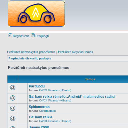
Registruotis
Prisijungti
Peržiūrėti neatsakytus pranešimus
|
Peržiūrėti aktyvias temas
Pagrindinis diskusijų puslapis
Peržiūrėti neatsakytus pranešimus
Temos
Parduodu
forume
C4/C4 Picasso (+Grand)
Naujų
neskaitytų
Gal kam reikia rėmelio „Android“ multimedijos radijui
pranešimų
forume
C4/C4 Picasso (+Grand)
šioje
Naujų
temoje
neskaitytų
Spidometras
nėra.
pranešimų
forume
Citrodaktarai
šioje
Naujų
temoje
neskaitytų
Gal kam reikia.
nėra.
pranešimų
forume
C4/C4 Picasso (+Grand)
šioje
Naujų
temoje
neskaitytų
Jumpy 2008