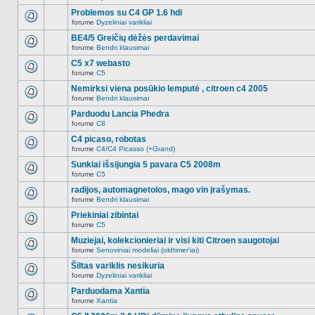
Naujų
temoje
neskaitytų
Problemos su C4 GP 1.6 hdi
nėra.
pranešimų
forume
Dyzeliniai varikliai
šioje
Naujų
temoje
neskaitytų
BE4/5 Greičių dėžės perdavimai
nėra.
pranešimų
forume
Bendri klausimai
šioje
Naujų
temoje
neskaitytų
C5 x7 webasto
nėra.
pranešimų
forume
C5
šioje
Naujų
temoje
neskaitytų
Nemirksi viena posūkio lemputė , citroen c4 2005
nėra.
pranešimų
forume
Bendri klausimai
šioje
Naujų
temoje
neskaitytų
Parduodu Lancia Phedra
nėra.
pranešimų
forume
C8
šioje
Naujų
temoje
neskaitytų
C4 picaso, robotas
nėra.
pranešimų
forume
C4/C4 Picasso (+Grand)
šioje
Naujų
temoje
neskaitytų
Sunkiai išsijungia 5 pavara C5 2008m
nėra.
pranešimų
forume
C5
šioje
Naujų
temoje
neskaitytų
radijos, automagnetolos, mago vin įrašymas.
nėra.
pranešimų
forume
Bendri klausimai
šioje
Naujų
temoje
neskaitytų
Priekiniai zibintai
nėra.
pranešimų
forume
C5
šioje
Naujų
temoje
neskaitytų
Muziejai, kolekcionieriai ir visi kiti Citroen saugotojai
nėra.
pranešimų
forume
Senoviniai modeliai (oldtimer'iai)
šioje
Naujų
temoje
neskaitytų
Šiltas variklis nesikuria
nėra.
pranešimų
forume
Dyzeliniai varikliai
šioje
Naujų
temoje
neskaitytų
Parduodama Xantia
nėra.
pranešimų
forume
Xantia
šioje
Naujų
temoje
neskaitytų