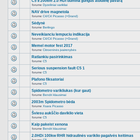
C5 II 2006m 2.0 HDi dūmina įjungus atbulinę pavarą
nėra.
pranešimų
forume
Dyzeliniai varikliai
šioje
Naujų
temoje
neskaitytų
NAV drive magnetola
nėra.
pranešimų
forume
C4/C4 Picasso (+Grand)
šioje
Naujų
temoje
neskaitytų
Sėdynė
nėra.
pranešimų
forume
Berlingo
šioje
Naujų
temoje
neskaitytų
Neveikianciu lempuciu indikacija
nėra.
pranešimų
forume
C4/C4 Picasso (+Grand)
šioje
Naujų
temoje
neskaitytų
Memel motor fest 2017
nėra.
pranešimų
forume
Citroeninės įvairenybės
šioje
Naujų
temoje
neskaitytų
Ratlankiu pasirinkimas
nėra.
pranešimų
forume
C5
šioje
Naujų
temoje
neskaitytų
Serious suspension fault C5 1
nėra.
pranešimų
forume
C5
šioje
Naujų
temoje
neskaitytų
Plafono fiksatoriai
nėra.
pranešimų
forume
C5
šioje
Naujų
temoje
neskaitytų
Spidometro varikliukas (kur gaut)
nėra.
pranešimų
forume
Bendri klausimai
šioje
Naujų
temoje
neskaitytų
2003m Spidometro bėda
nėra.
pranešimų
forume
Xsara Picasso
šioje
Naujų
temoje
neskaitytų
Šviesu aukščio daviklio vieta
nėra.
pranešimų
forume
C5
šioje
Naujų
temoje
neskaitytų
Kaip pakeist xenona
nėra.
pranešimų
forume
Bendri klausimai
šioje
Naujų
temoje
neskaitytų
2.0HDi 100kw RHR hidraulinės variklio pagalvės keitimas
nėra.
pranešimų
forume
C5