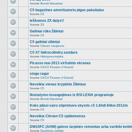
nėra.
pranešimų
forume
Bendri klausimai
šioje
Naujų
temoje
neskaitytų
C5 bagazines amortizatoriu pigus pakaitalas
nėra.
pranešimų
forume
C5
šioje
Naujų
temoje
neskaitytų
Ieškomos ZX dalys!!
nėra.
pranešimų
forume
ZX
šioje
Naujų
temoje
neskaitytų
Galiniai rūko žibintai
nėra.
pranešimų
forume
C5
šioje
Naujų
temoje
neskaitytų
C5 galiniai zibintai
nėra.
pranešimų
forume
Citroen naujienos
šioje
Naujų
temoje
neskaitytų
C5 X7 hidrocolindrų sandara
nėra.
pranešimų
forume
Hidropneumatika
šioje
Naujų
temoje
neskaitytų
Picasso nuo 2013 viršutinis ekranas
nėra.
pranešimų
forume
C4/C4 Picasso (+Grand)
šioje
Naujų
temoje
neskaitytų
stogo ragai
nėra.
pranešimų
forume
C4/C4 Picasso (+Grand)
šioje
Naujų
temoje
neskaitytų
Neveikia vienas kryptinis žibintas
nėra.
pranešimų
forume
C5
šioje
Naujų
temoje
neskaitytų
Nustatymo issaugojimas is BSI LEXIA programoje
nėra.
pranešimų
forume
Bendri klausimai
šioje
Naujų
temoje
neskaitytų
Koks pilasi vairo stiprintuvo skystis c5 1.6hdi 84kw 2012m
nėra.
pranešimų
forume
C5
šioje
Naujų
temoje
neskaitytų
Neveikia Citroen C5 spidometras
nėra.
pranešimų
forume
C5
šioje
Naujų
temoje
neskaitytų
DW10FC (AHW) galvos tarpinės remontas arba variklio keiti
nėra.
pranešimų
forume
Dyzeliniai varikliai
šioje