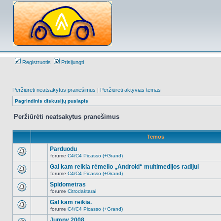
Registruotis
Prisijungti
Peržiūrėti neatsakytus pranešimus
|
Peržiūrėti aktyvias temas
Pagrindinis diskusijų puslapis
Peržiūrėti neatsakytus pranešimus
Temos
Parduodu
forume
C4/C4 Picasso (+Grand)
Naujų
neskaitytų
Gal kam reikia rėmelio „Android“ multimedijos radijui
pranešimų
forume
C4/C4 Picasso (+Grand)
šioje
Naujų
temoje
neskaitytų
Spidometras
nėra.
pranešimų
forume
Citrodaktarai
šioje
Naujų
temoje
neskaitytų
Gal kam reikia.
nėra.
pranešimų
forume
C4/C4 Picasso (+Grand)
šioje
Naujų
temoje
neskaitytų
Jumpy 2008