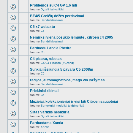
Naujų
temoje
neskaitytų
Problemos su C4 GP 1.6 hdi
nėra.
pranešimų
forume
Dyzeliniai varikliai
šioje
Naujų
temoje
neskaitytų
BE4/5 Greičių dėžės perdavimai
nėra.
pranešimų
forume
Bendri klausimai
šioje
Naujų
temoje
neskaitytų
C5 x7 webasto
nėra.
pranešimų
forume
C5
šioje
Naujų
temoje
neskaitytų
Nemirksi viena posūkio lemputė , citroen c4 2005
nėra.
pranešimų
forume
Bendri klausimai
šioje
Naujų
temoje
neskaitytų
Parduodu Lancia Phedra
nėra.
pranešimų
forume
C8
šioje
Naujų
temoje
neskaitytų
C4 picaso, robotas
nėra.
pranešimų
forume
C4/C4 Picasso (+Grand)
šioje
Naujų
temoje
neskaitytų
Sunkiai išsijungia 5 pavara C5 2008m
nėra.
pranešimų
forume
C5
šioje
Naujų
temoje
neskaitytų
radijos, automagnetolos, mago vin įrašymas.
nėra.
pranešimų
forume
Bendri klausimai
šioje
Naujų
temoje
neskaitytų
Priekiniai zibintai
nėra.
pranešimų
forume
C5
šioje
Naujų
temoje
neskaitytų
Muziejai, kolekcionieriai ir visi kiti Citroen saugotojai
nėra.
pranešimų
forume
Senoviniai modeliai (oldtimer'iai)
šioje
Naujų
temoje
neskaitytų
Šiltas variklis nesikuria
nėra.
pranešimų
forume
Dyzeliniai varikliai
šioje
Naujų
temoje
neskaitytų
Parduodama Xantia
nėra.
pranešimų
forume
Xantia
šioje
Naujų
temoje
neskaitytų