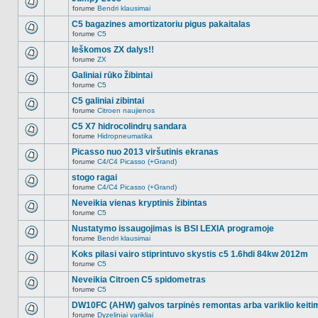
nėra.
pranešimų
forume
Bendri klausimai
šioje
Naujų
temoje
neskaitytų
C5 bagazines amortizatoriu pigus pakaitalas
nėra.
pranešimų
forume
C5
šioje
Naujų
temoje
neskaitytų
Ieškomos ZX dalys!!
nėra.
pranešimų
forume
ZX
šioje
Naujų
temoje
neskaitytų
Galiniai rūko žibintai
nėra.
pranešimų
forume
C5
šioje
Naujų
temoje
neskaitytų
C5 galiniai zibintai
nėra.
pranešimų
forume
Citroen naujienos
šioje
Naujų
temoje
neskaitytų
C5 X7 hidrocolindrų sandara
nėra.
pranešimų
forume
Hidropneumatika
šioje
Naujų
temoje
neskaitytų
Picasso nuo 2013 viršutinis ekranas
nėra.
pranešimų
forume
C4/C4 Picasso (+Grand)
šioje
Naujų
temoje
neskaitytų
stogo ragai
nėra.
pranešimų
forume
C4/C4 Picasso (+Grand)
šioje
Naujų
temoje
neskaitytų
Neveikia vienas kryptinis žibintas
nėra.
pranešimų
forume
C5
šioje
Naujų
temoje
neskaitytų
Nustatymo issaugojimas is BSI LEXIA programoje
nėra.
pranešimų
forume
Bendri klausimai
šioje
Naujų
temoje
neskaitytų
Koks pilasi vairo stiprintuvo skystis c5 1.6hdi 84kw 2012m
nėra.
pranešimų
forume
C5
šioje
Naujų
temoje
neskaitytų
Neveikia Citroen C5 spidometras
nėra.
pranešimų
forume
C5
šioje
Naujų
temoje
neskaitytų
DW10FC (AHW) galvos tarpinės remontas arba variklio keiti
nėra.
pranešimų
forume
Dyzeliniai varikliai
šioje