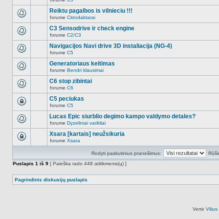
šioje
Naujų
temoje
neskaitytų
Reiktu pagalbos is vilnieciu !!!
nėra.
pranešimų
forume
Citrodaktarai
šioje
Naujų
temoje
neskaitytų
C3 Sensodrive ir check engine
nėra.
pranešimų
forume
C2/C3
šioje
Naujų
temoje
neskaitytų
Navigacijos Navi drive 3D instaliacija (NG-4)
nėra.
pranešimų
forume
C5
šioje
Naujų
temoje
neskaitytų
Generatoriaus keitimas
nėra.
pranešimų
forume
Bendri klausimai
šioje
Naujų
temoje
neskaitytų
C6 stop zibintai
nėra.
pranešimų
forume
C6
šioje
Naujų
temoje
neskaitytų
C5 peciukas
nėra.
pranešimų
forume
C5
šioje
Ši
temoje
tema
Lucas Epic siurblio degimo kampo valdymo detales?
nėra.
užrakinta,
forume
Dyzeliniai varikliai
jūs
Naujų
negalite
neskaitytų
Xsara [kartais] neužsikuria
redaguoti
pranešimų
pranešimų
forume
Xsara
šioje
Ši
arba
temoje
tema
atsakinėti
nėra.
Rodyti paskutinius pranešimus:
Rūši
užrakinta,
į
jūs
juos.
Puslapis
1
iš
9
[ Paieška rado 448 atitikmenis(ų) ]
negalite
redaguoti
pranešimų
Pagrindinis diskusijų puslapis
arba
atsakinėti
į
juos.
Vertė
Viliu