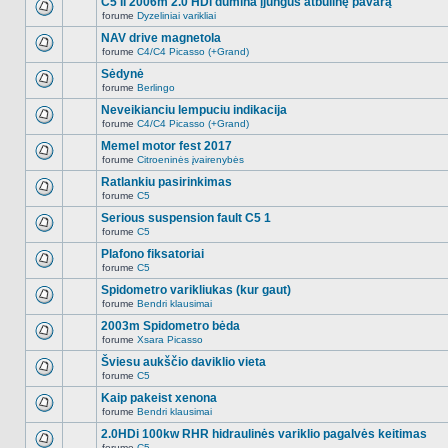
C5 II 2006m 2.0 HDi dūmina įjungus atbulinę pavarą
nėra.
pranešimų
forume
Dyzeliniai varikliai
šioje
Naujų
temoje
neskaitytų
NAV drive magnetola
nėra.
pranešimų
forume
C4/C4 Picasso (+Grand)
šioje
Naujų
temoje
neskaitytų
Sėdynė
nėra.
pranešimų
forume
Berlingo
šioje
Naujų
temoje
neskaitytų
Neveikianciu lempuciu indikacija
nėra.
pranešimų
forume
C4/C4 Picasso (+Grand)
šioje
Naujų
temoje
neskaitytų
Memel motor fest 2017
nėra.
pranešimų
forume
Citroeninės įvairenybės
šioje
Naujų
temoje
neskaitytų
Ratlankiu pasirinkimas
nėra.
pranešimų
forume
C5
šioje
Naujų
temoje
neskaitytų
Serious suspension fault C5 1
nėra.
pranešimų
forume
C5
šioje
Naujų
temoje
neskaitytų
Plafono fiksatoriai
nėra.
pranešimų
forume
C5
šioje
Naujų
temoje
neskaitytų
Spidometro varikliukas (kur gaut)
nėra.
pranešimų
forume
Bendri klausimai
šioje
Naujų
temoje
neskaitytų
2003m Spidometro bėda
nėra.
pranešimų
forume
Xsara Picasso
šioje
Naujų
temoje
neskaitytų
Šviesu aukščio daviklio vieta
nėra.
pranešimų
forume
C5
šioje
Naujų
temoje
neskaitytų
Kaip pakeist xenona
nėra.
pranešimų
forume
Bendri klausimai
šioje
Naujų
temoje
neskaitytų
2.0HDi 100kw RHR hidraulinės variklio pagalvės keitimas
nėra.
pranešimų
forume
C5