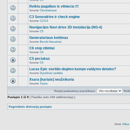
šioje
Naujų
temoje
neskaitytų
Reiktu pagalbos is vilnieciu !!!
nėra.
pranešimų
forume
Citrodaktarai
šioje
Naujų
temoje
neskaitytų
C3 Sensodrive ir check engine
nėra.
pranešimų
forume
C2/C3
šioje
Naujų
temoje
neskaitytų
Navigacijos Navi drive 3D instaliacija (NG-4)
nėra.
pranešimų
forume
C5
šioje
Naujų
temoje
neskaitytų
Generatoriaus keitimas
nėra.
pranešimų
forume
Bendri klausimai
šioje
Naujų
temoje
neskaitytų
C6 stop zibintai
nėra.
pranešimų
forume
C6
šioje
Naujų
temoje
neskaitytų
C5 peciukas
nėra.
pranešimų
forume
C5
šioje
Ši
temoje
tema
Lucas Epic siurblio degimo kampo valdymo detales?
nėra.
užrakinta,
forume
Dyzeliniai varikliai
jūs
Naujų
negalite
neskaitytų
Xsara [kartais] neužsikuria
redaguoti
pranešimų
pranešimų
forume
Xsara
šioje
Ši
arba
temoje
tema
atsakinėti
nėra.
Rodyti paskutinius pranešimus:
Rūši
užrakinta,
į
jūs
juos.
Puslapis
1
iš
9
[ Paieška rado 448 atitikmenis(ų) ]
negalite
redaguoti
pranešimų
Pagrindinis diskusijų puslapis
arba
atsakinėti
į
juos.
Vertė
Viliu