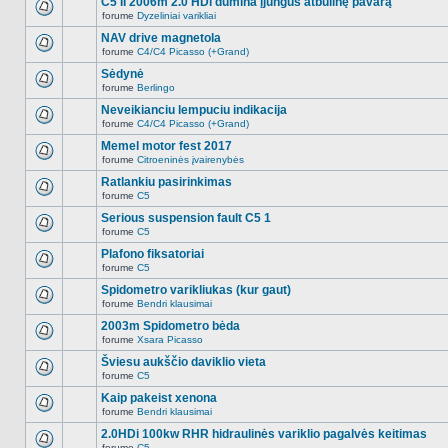
C5 II 2006m 2.0 HDi dūmina įjungus atbulinę pavarą
nėra.
pranešimų
forume
Dyzeliniai varikliai
šioje
Naujų
temoje
neskaitytų
NAV drive magnetola
nėra.
pranešimų
forume
C4/C4 Picasso (+Grand)
šioje
Naujų
temoje
neskaitytų
Sėdynė
nėra.
pranešimų
forume
Berlingo
šioje
Naujų
temoje
neskaitytų
Neveikianciu lempuciu indikacija
nėra.
pranešimų
forume
C4/C4 Picasso (+Grand)
šioje
Naujų
temoje
neskaitytų
Memel motor fest 2017
nėra.
pranešimų
forume
Citroeninės įvairenybės
šioje
Naujų
temoje
neskaitytų
Ratlankiu pasirinkimas
nėra.
pranešimų
forume
C5
šioje
Naujų
temoje
neskaitytų
Serious suspension fault C5 1
nėra.
pranešimų
forume
C5
šioje
Naujų
temoje
neskaitytų
Plafono fiksatoriai
nėra.
pranešimų
forume
C5
šioje
Naujų
temoje
neskaitytų
Spidometro varikliukas (kur gaut)
nėra.
pranešimų
forume
Bendri klausimai
šioje
Naujų
temoje
neskaitytų
2003m Spidometro bėda
nėra.
pranešimų
forume
Xsara Picasso
šioje
Naujų
temoje
neskaitytų
Šviesu aukščio daviklio vieta
nėra.
pranešimų
forume
C5
šioje
Naujų
temoje
neskaitytų
Kaip pakeist xenona
nėra.
pranešimų
forume
Bendri klausimai
šioje
Naujų
temoje
neskaitytų
2.0HDi 100kw RHR hidraulinės variklio pagalvės keitimas
nėra.
pranešimų
forume
C5