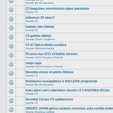
nėra.
pranešimų
forume
Bendri klausimai
šioje
Naujų
temoje
neskaitytų
C5 bagazines amortizatoriu pigus pakaitalas
nėra.
pranešimų
forume
C5
šioje
Naujų
temoje
neskaitytų
Ieškomos ZX dalys!!
nėra.
pranešimų
forume
ZX
šioje
Naujų
temoje
neskaitytų
Galiniai rūko žibintai
nėra.
pranešimų
forume
C5
šioje
Naujų
temoje
neskaitytų
C5 galiniai zibintai
nėra.
pranešimų
forume
Citroen naujienos
šioje
Naujų
temoje
neskaitytų
C5 X7 hidrocolindrų sandara
nėra.
pranešimų
forume
Hidropneumatika
šioje
Naujų
temoje
neskaitytų
Picasso nuo 2013 viršutinis ekranas
nėra.
pranešimų
forume
C4/C4 Picasso (+Grand)
šioje
Naujų
temoje
neskaitytų
stogo ragai
nėra.
pranešimų
forume
C4/C4 Picasso (+Grand)
šioje
Naujų
temoje
neskaitytų
Neveikia vienas kryptinis žibintas
nėra.
pranešimų
forume
C5
šioje
Naujų
temoje
neskaitytų
Nustatymo issaugojimas is BSI LEXIA programoje
nėra.
pranešimų
forume
Bendri klausimai
šioje
Naujų
temoje
neskaitytų
Koks pilasi vairo stiprintuvo skystis c5 1.6hdi 84kw 2012m
nėra.
pranešimų
forume
C5
šioje
Naujų
temoje
neskaitytų
Neveikia Citroen C5 spidometras
nėra.
pranešimų
forume
C5
šioje
Naujų
temoje
neskaitytų
DW10FC (AHW) galvos tarpinės remontas arba variklio keiti
nėra.
pranešimų
forume
Dyzeliniai varikliai
šioje