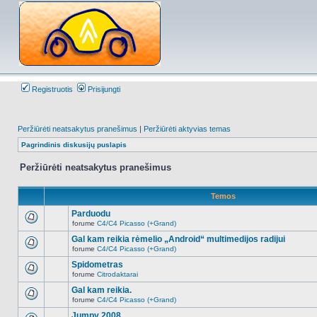
Registruotis
Prisijungti
Peržiūrėti neatsakytus pranešimus
|
Peržiūrėti aktyvias temas
Pagrindinis diskusijų puslapis
Peržiūrėti neatsakytus pranešimus
Temos
Parduodu
forume
C4/C4 Picasso (+Grand)
Naujų
neskaitytų
Gal kam reikia rėmelio „Android“ multimedijos radijui
pranešimų
forume
C4/C4 Picasso (+Grand)
šioje
Naujų
temoje
neskaitytų
Spidometras
nėra.
pranešimų
forume
Citrodaktarai
šioje
Naujų
temoje
neskaitytų
Gal kam reikia.
nėra.
pranešimų
forume
C4/C4 Picasso (+Grand)
šioje
Naujų
temoje
neskaitytų
Jumpy 2008