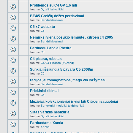
Naujų
temoje
neskaitytų
Problemos su C4 GP 1.6 hdi
nėra.
pranešimų
forume
Dyzeliniai varikliai
šioje
Naujų
temoje
neskaitytų
BE4/5 Greičių dėžės perdavimai
nėra.
pranešimų
forume
Bendri klausimai
šioje
Naujų
temoje
neskaitytų
C5 x7 webasto
nėra.
pranešimų
forume
C5
šioje
Naujų
temoje
neskaitytų
Nemirksi viena posūkio lemputė , citroen c4 2005
nėra.
pranešimų
forume
Bendri klausimai
šioje
Naujų
temoje
neskaitytų
Parduodu Lancia Phedra
nėra.
pranešimų
forume
C8
šioje
Naujų
temoje
neskaitytų
C4 picaso, robotas
nėra.
pranešimų
forume
C4/C4 Picasso (+Grand)
šioje
Naujų
temoje
neskaitytų
Sunkiai išsijungia 5 pavara C5 2008m
nėra.
pranešimų
forume
C5
šioje
Naujų
temoje
neskaitytų
radijos, automagnetolos, mago vin įrašymas.
nėra.
pranešimų
forume
Bendri klausimai
šioje
Naujų
temoje
neskaitytų
Priekiniai zibintai
nėra.
pranešimų
forume
C5
šioje
Naujų
temoje
neskaitytų
Muziejai, kolekcionieriai ir visi kiti Citroen saugotojai
nėra.
pranešimų
forume
Senoviniai modeliai (oldtimer'iai)
šioje
Naujų
temoje
neskaitytų
Šiltas variklis nesikuria
nėra.
pranešimų
forume
Dyzeliniai varikliai
šioje
Naujų
temoje
neskaitytų
Parduodama Xantia
nėra.
pranešimų
forume
Xantia
šioje
Naujų
temoje
neskaitytų