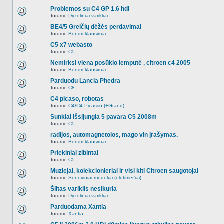
Naujų
temoje
neskaitytų
Problemos su C4 GP 1.6 hdi
nėra.
pranešimų
forume
Dyzeliniai varikliai
šioje
Naujų
temoje
neskaitytų
BE4/5 Greičių dėžės perdavimai
nėra.
pranešimų
forume
Bendri klausimai
šioje
Naujų
temoje
neskaitytų
C5 x7 webasto
nėra.
pranešimų
forume
C5
šioje
Naujų
temoje
neskaitytų
Nemirksi viena posūkio lemputė , citroen c4 2005
nėra.
pranešimų
forume
Bendri klausimai
šioje
Naujų
temoje
neskaitytų
Parduodu Lancia Phedra
nėra.
pranešimų
forume
C8
šioje
Naujų
temoje
neskaitytų
C4 picaso, robotas
nėra.
pranešimų
forume
C4/C4 Picasso (+Grand)
šioje
Naujų
temoje
neskaitytų
Sunkiai išsijungia 5 pavara C5 2008m
nėra.
pranešimų
forume
C5
šioje
Naujų
temoje
neskaitytų
radijos, automagnetolos, mago vin įrašymas.
nėra.
pranešimų
forume
Bendri klausimai
šioje
Naujų
temoje
neskaitytų
Priekiniai zibintai
nėra.
pranešimų
forume
C5
šioje
Naujų
temoje
neskaitytų
Muziejai, kolekcionieriai ir visi kiti Citroen saugotojai
nėra.
pranešimų
forume
Senoviniai modeliai (oldtimer'iai)
šioje
Naujų
temoje
neskaitytų
Šiltas variklis nesikuria
nėra.
pranešimų
forume
Dyzeliniai varikliai
šioje
Naujų
temoje
neskaitytų
Parduodama Xantia
nėra.
pranešimų
forume
Xantia
šioje
Naujų
temoje
neskaitytų