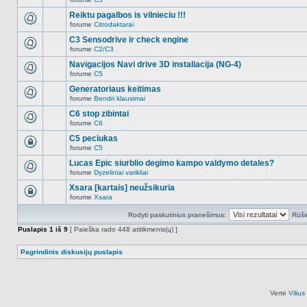
šioje
Naujų
temoje
neskaitytų
Reiktu pagalbos is vilnieciu !!!
nėra.
pranešimų
forume
Citrodaktarai
šioje
Naujų
temoje
neskaitytų
C3 Sensodrive ir check engine
nėra.
pranešimų
forume
C2/C3
šioje
Naujų
temoje
neskaitytų
Navigacijos Navi drive 3D instaliacija (NG-4)
nėra.
pranešimų
forume
C5
šioje
Naujų
temoje
neskaitytų
Generatoriaus keitimas
nėra.
pranešimų
forume
Bendri klausimai
šioje
Naujų
temoje
neskaitytų
C6 stop zibintai
nėra.
pranešimų
forume
C6
šioje
Naujų
temoje
neskaitytų
C5 peciukas
nėra.
pranešimų
forume
C5
šioje
Ši
temoje
tema
Lucas Epic siurblio degimo kampo valdymo detales?
nėra.
užrakinta,
forume
Dyzeliniai varikliai
jūs
Naujų
negalite
neskaitytų
Xsara [kartais] neužsikuria
redaguoti
pranešimų
pranešimų
forume
Xsara
šioje
Ši
arba
temoje
tema
atsakinėti
nėra.
Rodyti paskutinius pranešimus:
Rūši
užrakinta,
į
jūs
juos.
Puslapis
1
iš
9
[ Paieška rado 448 atitikmenis(ų) ]
negalite
redaguoti
pranešimų
Pagrindinis diskusijų puslapis
arba
atsakinėti
į
juos.
Vertė
Viliu