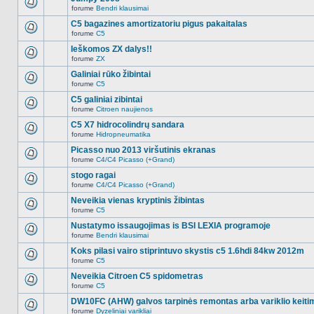
nėra.
pranešimų
forume
Bendri klausimai
šioje
Naujų
temoje
neskaitytų
C5 bagazines amortizatoriu pigus pakaitalas
nėra.
pranešimų
forume
C5
šioje
Naujų
temoje
neskaitytų
Ieškomos ZX dalys!!
nėra.
pranešimų
forume
ZX
šioje
Naujų
temoje
neskaitytų
Galiniai rūko žibintai
nėra.
pranešimų
forume
C5
šioje
Naujų
temoje
neskaitytų
C5 galiniai zibintai
nėra.
pranešimų
forume
Citroen naujienos
šioje
Naujų
temoje
neskaitytų
C5 X7 hidrocolindrų sandara
nėra.
pranešimų
forume
Hidropneumatika
šioje
Naujų
temoje
neskaitytų
Picasso nuo 2013 viršutinis ekranas
nėra.
pranešimų
forume
C4/C4 Picasso (+Grand)
šioje
Naujų
temoje
neskaitytų
stogo ragai
nėra.
pranešimų
forume
C4/C4 Picasso (+Grand)
šioje
Naujų
temoje
neskaitytų
Neveikia vienas kryptinis žibintas
nėra.
pranešimų
forume
C5
šioje
Naujų
temoje
neskaitytų
Nustatymo issaugojimas is BSI LEXIA programoje
nėra.
pranešimų
forume
Bendri klausimai
šioje
Naujų
temoje
neskaitytų
Koks pilasi vairo stiprintuvo skystis c5 1.6hdi 84kw 2012m
nėra.
pranešimų
forume
C5
šioje
Naujų
temoje
neskaitytų
Neveikia Citroen C5 spidometras
nėra.
pranešimų
forume
C5
šioje
Naujų
temoje
neskaitytų
DW10FC (AHW) galvos tarpinės remontas arba variklio keiti
nėra.
pranešimų
forume
Dyzeliniai varikliai
šioje