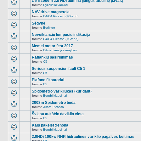
C5 II 2006m 2.0 HDi dūmina įjungus atbulinę pavarą
nėra.
pranešimų
forume
Dyzeliniai varikliai
šioje
Naujų
temoje
neskaitytų
NAV drive magnetola
nėra.
pranešimų
forume
C4/C4 Picasso (+Grand)
šioje
Naujų
temoje
neskaitytų
Sėdynė
nėra.
pranešimų
forume
Berlingo
šioje
Naujų
temoje
neskaitytų
Neveikianciu lempuciu indikacija
nėra.
pranešimų
forume
C4/C4 Picasso (+Grand)
šioje
Naujų
temoje
neskaitytų
Memel motor fest 2017
nėra.
pranešimų
forume
Citroeninės įvairenybės
šioje
Naujų
temoje
neskaitytų
Ratlankiu pasirinkimas
nėra.
pranešimų
forume
C5
šioje
Naujų
temoje
neskaitytų
Serious suspension fault C5 1
nėra.
pranešimų
forume
C5
šioje
Naujų
temoje
neskaitytų
Plafono fiksatoriai
nėra.
pranešimų
forume
C5
šioje
Naujų
temoje
neskaitytų
Spidometro varikliukas (kur gaut)
nėra.
pranešimų
forume
Bendri klausimai
šioje
Naujų
temoje
neskaitytų
2003m Spidometro bėda
nėra.
pranešimų
forume
Xsara Picasso
šioje
Naujų
temoje
neskaitytų
Šviesu aukščio daviklio vieta
nėra.
pranešimų
forume
C5
šioje
Naujų
temoje
neskaitytų
Kaip pakeist xenona
nėra.
pranešimų
forume
Bendri klausimai
šioje
Naujų
temoje
neskaitytų
2.0HDi 100kw RHR hidraulinės variklio pagalvės keitimas
nėra.
pranešimų
forume
C5