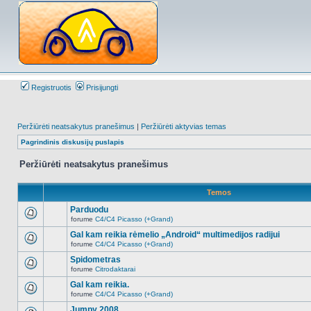
Registruotis
Prisijungti
Peržiūrėti neatsakytus pranešimus
|
Peržiūrėti aktyvias temas
Pagrindinis diskusijų puslapis
Peržiūrėti neatsakytus pranešimus
Temos
Parduodu
forume
C4/C4 Picasso (+Grand)
Naujų
neskaitytų
Gal kam reikia rėmelio „Android“ multimedijos radijui
pranešimų
forume
C4/C4 Picasso (+Grand)
šioje
Naujų
temoje
neskaitytų
Spidometras
nėra.
pranešimų
forume
Citrodaktarai
šioje
Naujų
temoje
neskaitytų
Gal kam reikia.
nėra.
pranešimų
forume
C4/C4 Picasso (+Grand)
šioje
Naujų
temoje
neskaitytų
Jumpy 2008