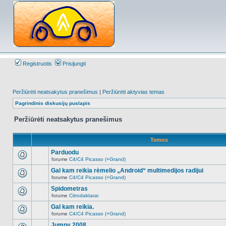
Registruotis
Prisijungti
Peržiūrėti neatsakytus pranešimus
|
Peržiūrėti aktyvias temas
Pagrindinis diskusijų puslapis
Peržiūrėti neatsakytus pranešimus
Temos
Parduodu
forume
C4/C4 Picasso (+Grand)
Naujų
neskaitytų
Gal kam reikia rėmelio „Android“ multimedijos radijui
pranešimų
forume
C4/C4 Picasso (+Grand)
šioje
Naujų
temoje
neskaitytų
Spidometras
nėra.
pranešimų
forume
Citrodaktarai
šioje
Naujų
temoje
neskaitytų
Gal kam reikia.
nėra.
pranešimų
forume
C4/C4 Picasso (+Grand)
šioje
Naujų
temoje
neskaitytų
Jumpy 2008