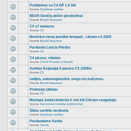
Naujų
temoje
neskaitytų
Problemos su C4 GP 1.6 hdi
nėra.
pranešimų
forume
Dyzeliniai varikliai
šioje
Naujų
temoje
neskaitytų
BE4/5 Greičių dėžės perdavimai
nėra.
pranešimų
forume
Bendri klausimai
šioje
Naujų
temoje
neskaitytų
C5 x7 webasto
nėra.
pranešimų
forume
C5
šioje
Naujų
temoje
neskaitytų
Nemirksi viena posūkio lemputė , citroen c4 2005
nėra.
pranešimų
forume
Bendri klausimai
šioje
Naujų
temoje
neskaitytų
Parduodu Lancia Phedra
nėra.
pranešimų
forume
C8
šioje
Naujų
temoje
neskaitytų
C4 picaso, robotas
nėra.
pranešimų
forume
C4/C4 Picasso (+Grand)
šioje
Naujų
temoje
neskaitytų
Sunkiai išsijungia 5 pavara C5 2008m
nėra.
pranešimų
forume
C5
šioje
Naujų
temoje
neskaitytų
radijos, automagnetolos, mago vin įrašymas.
nėra.
pranešimų
forume
Bendri klausimai
šioje
Naujų
temoje
neskaitytų
Priekiniai zibintai
nėra.
pranešimų
forume
C5
šioje
Naujų
temoje
neskaitytų
Muziejai, kolekcionieriai ir visi kiti Citroen saugotojai
nėra.
pranešimų
forume
Senoviniai modeliai (oldtimer'iai)
šioje
Naujų
temoje
neskaitytų
Šiltas variklis nesikuria
nėra.
pranešimų
forume
Dyzeliniai varikliai
šioje
Naujų
temoje
neskaitytų
Parduodama Xantia
nėra.
pranešimų
forume
Xantia
šioje
Naujų
temoje
neskaitytų