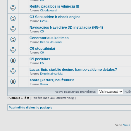
šioje
Naujų
temoje
neskaitytų
Reiktu pagalbos is vilnieciu !!!
nėra.
pranešimų
forume
Citrodaktarai
šioje
Naujų
temoje
neskaitytų
C3 Sensodrive ir check engine
nėra.
pranešimų
forume
C2/C3
šioje
Naujų
temoje
neskaitytų
Navigacijos Navi drive 3D instaliacija (NG-4)
nėra.
pranešimų
forume
C5
šioje
Naujų
temoje
neskaitytų
Generatoriaus keitimas
nėra.
pranešimų
forume
Bendri klausimai
šioje
Naujų
temoje
neskaitytų
C6 stop zibintai
nėra.
pranešimų
forume
C6
šioje
Naujų
temoje
neskaitytų
C5 peciukas
nėra.
pranešimų
forume
C5
šioje
Ši
temoje
tema
Lucas Epic siurblio degimo kampo valdymo detales?
nėra.
užrakinta,
forume
Dyzeliniai varikliai
jūs
Naujų
negalite
neskaitytų
Xsara [kartais] neužsikuria
redaguoti
pranešimų
pranešimų
forume
Xsara
šioje
Ši
arba
temoje
tema
atsakinėti
nėra.
Rodyti paskutinius pranešimus:
Rūši
užrakinta,
į
jūs
juos.
Puslapis
1
iš
9
[ Paieška rado 448 atitikmenis(ų) ]
negalite
redaguoti
pranešimų
Pagrindinis diskusijų puslapis
arba
atsakinėti
į
juos.
Vertė
Viliu