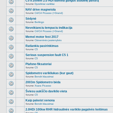
C5 II 2006m 2.0 HDi dūmina įjungus atbulinę pavarą
nėra.
pranešimų
forume
Dyzeliniai varikliai
šioje
Naujų
temoje
neskaitytų
NAV drive magnetola
nėra.
pranešimų
forume
C4/C4 Picasso (+Grand)
šioje
Naujų
temoje
neskaitytų
Sėdynė
nėra.
pranešimų
forume
Berlingo
šioje
Naujų
temoje
neskaitytų
Neveikianciu lempuciu indikacija
nėra.
pranešimų
forume
C4/C4 Picasso (+Grand)
šioje
Naujų
temoje
neskaitytų
Memel motor fest 2017
nėra.
pranešimų
forume
Citroeninės įvairenybės
šioje
Naujų
temoje
neskaitytų
Ratlankiu pasirinkimas
nėra.
pranešimų
forume
C5
šioje
Naujų
temoje
neskaitytų
Serious suspension fault C5 1
nėra.
pranešimų
forume
C5
šioje
Naujų
temoje
neskaitytų
Plafono fiksatoriai
nėra.
pranešimų
forume
C5
šioje
Naujų
temoje
neskaitytų
Spidometro varikliukas (kur gaut)
nėra.
pranešimų
forume
Bendri klausimai
šioje
Naujų
temoje
neskaitytų
2003m Spidometro bėda
nėra.
pranešimų
forume
Xsara Picasso
šioje
Naujų
temoje
neskaitytų
Šviesu aukščio daviklio vieta
nėra.
pranešimų
forume
C5
šioje
Naujų
temoje
neskaitytų
Kaip pakeist xenona
nėra.
pranešimų
forume
Bendri klausimai
šioje
Naujų
temoje
neskaitytų
2.0HDi 100kw RHR hidraulinės variklio pagalvės keitimas
nėra.
pranešimų
forume
C5