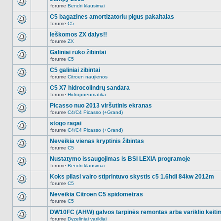
nėra.
pranešimų
forume
Bendri klausimai
šioje
Naujų
temoje
neskaitytų
C5 bagazines amortizatoriu pigus pakaitalas
nėra.
pranešimų
forume
C5
šioje
Naujų
temoje
neskaitytų
Ieškomos ZX dalys!!
nėra.
pranešimų
forume
ZX
šioje
Naujų
temoje
neskaitytų
Galiniai rūko žibintai
nėra.
pranešimų
forume
C5
šioje
Naujų
temoje
neskaitytų
C5 galiniai zibintai
nėra.
pranešimų
forume
Citroen naujienos
šioje
Naujų
temoje
neskaitytų
C5 X7 hidrocolindrų sandara
nėra.
pranešimų
forume
Hidropneumatika
šioje
Naujų
temoje
neskaitytų
Picasso nuo 2013 viršutinis ekranas
nėra.
pranešimų
forume
C4/C4 Picasso (+Grand)
šioje
Naujų
temoje
neskaitytų
stogo ragai
nėra.
pranešimų
forume
C4/C4 Picasso (+Grand)
šioje
Naujų
temoje
neskaitytų
Neveikia vienas kryptinis žibintas
nėra.
pranešimų
forume
C5
šioje
Naujų
temoje
neskaitytų
Nustatymo issaugojimas is BSI LEXIA programoje
nėra.
pranešimų
forume
Bendri klausimai
šioje
Naujų
temoje
neskaitytų
Koks pilasi vairo stiprintuvo skystis c5 1.6hdi 84kw 2012m
nėra.
pranešimų
forume
C5
šioje
Naujų
temoje
neskaitytų
Neveikia Citroen C5 spidometras
nėra.
pranešimų
forume
C5
šioje
Naujų
temoje
neskaitytų
DW10FC (AHW) galvos tarpinės remontas arba variklio keiti
nėra.
pranešimų
forume
Dyzeliniai varikliai
šioje