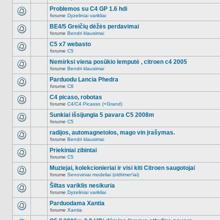
Naujų
temoje
neskaitytų
Problemos su C4 GP 1.6 hdi
nėra.
pranešimų
forume
Dyzeliniai varikliai
šioje
Naujų
temoje
neskaitytų
BE4/5 Greičių dėžės perdavimai
nėra.
pranešimų
forume
Bendri klausimai
šioje
Naujų
temoje
neskaitytų
C5 x7 webasto
nėra.
pranešimų
forume
C5
šioje
Naujų
temoje
neskaitytų
Nemirksi viena posūkio lemputė , citroen c4 2005
nėra.
pranešimų
forume
Bendri klausimai
šioje
Naujų
temoje
neskaitytų
Parduodu Lancia Phedra
nėra.
pranešimų
forume
C8
šioje
Naujų
temoje
neskaitytų
C4 picaso, robotas
nėra.
pranešimų
forume
C4/C4 Picasso (+Grand)
šioje
Naujų
temoje
neskaitytų
Sunkiai išsijungia 5 pavara C5 2008m
nėra.
pranešimų
forume
C5
šioje
Naujų
temoje
neskaitytų
radijos, automagnetolos, mago vin įrašymas.
nėra.
pranešimų
forume
Bendri klausimai
šioje
Naujų
temoje
neskaitytų
Priekiniai zibintai
nėra.
pranešimų
forume
C5
šioje
Naujų
temoje
neskaitytų
Muziejai, kolekcionieriai ir visi kiti Citroen saugotojai
nėra.
pranešimų
forume
Senoviniai modeliai (oldtimer'iai)
šioje
Naujų
temoje
neskaitytų
Šiltas variklis nesikuria
nėra.
pranešimų
forume
Dyzeliniai varikliai
šioje
Naujų
temoje
neskaitytų
Parduodama Xantia
nėra.
pranešimų
forume
Xantia
šioje
Naujų
temoje
neskaitytų