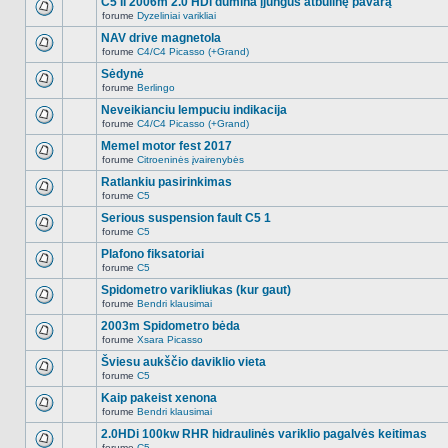
C5 II 2006m 2.0 HDi dūmina įjungus atbulinę pavarą
nėra.
pranešimų
forume
Dyzeliniai varikliai
šioje
Naujų
temoje
neskaitytų
NAV drive magnetola
nėra.
pranešimų
forume
C4/C4 Picasso (+Grand)
šioje
Naujų
temoje
neskaitytų
Sėdynė
nėra.
pranešimų
forume
Berlingo
šioje
Naujų
temoje
neskaitytų
Neveikianciu lempuciu indikacija
nėra.
pranešimų
forume
C4/C4 Picasso (+Grand)
šioje
Naujų
temoje
neskaitytų
Memel motor fest 2017
nėra.
pranešimų
forume
Citroeninės įvairenybės
šioje
Naujų
temoje
neskaitytų
Ratlankiu pasirinkimas
nėra.
pranešimų
forume
C5
šioje
Naujų
temoje
neskaitytų
Serious suspension fault C5 1
nėra.
pranešimų
forume
C5
šioje
Naujų
temoje
neskaitytų
Plafono fiksatoriai
nėra.
pranešimų
forume
C5
šioje
Naujų
temoje
neskaitytų
Spidometro varikliukas (kur gaut)
nėra.
pranešimų
forume
Bendri klausimai
šioje
Naujų
temoje
neskaitytų
2003m Spidometro bėda
nėra.
pranešimų
forume
Xsara Picasso
šioje
Naujų
temoje
neskaitytų
Šviesu aukščio daviklio vieta
nėra.
pranešimų
forume
C5
šioje
Naujų
temoje
neskaitytų
Kaip pakeist xenona
nėra.
pranešimų
forume
Bendri klausimai
šioje
Naujų
temoje
neskaitytų
2.0HDi 100kw RHR hidraulinės variklio pagalvės keitimas
nėra.
pranešimų
forume
C5