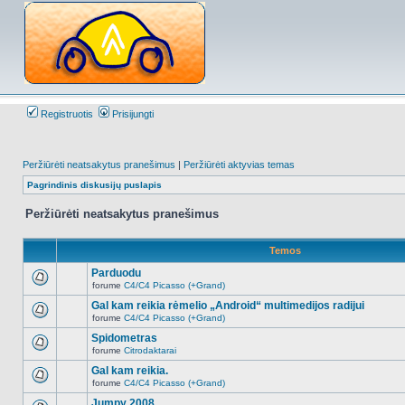
Registruotis
Prisijungti
Peržiūrėti neatsakytus pranešimus
|
Peržiūrėti aktyvias temas
Pagrindinis diskusijų puslapis
Peržiūrėti neatsakytus pranešimus
Temos
Parduodu
forume
C4/C4 Picasso (+Grand)
Naujų
neskaitytų
Gal kam reikia rėmelio „Android“ multimedijos radijui
pranešimų
forume
C4/C4 Picasso (+Grand)
šioje
Naujų
temoje
neskaitytų
Spidometras
nėra.
pranešimų
forume
Citrodaktarai
šioje
Naujų
temoje
neskaitytų
Gal kam reikia.
nėra.
pranešimų
forume
C4/C4 Picasso (+Grand)
šioje
Naujų
temoje
neskaitytų
Jumpy 2008