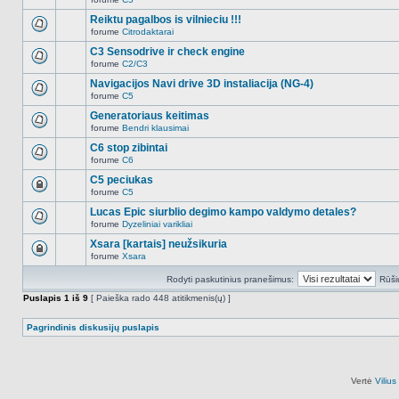
šioje
Naujų
temoje
neskaitytų
Reiktu pagalbos is vilnieciu !!!
nėra.
pranešimų
forume
Citrodaktarai
šioje
Naujų
temoje
neskaitytų
C3 Sensodrive ir check engine
nėra.
pranešimų
forume
C2/C3
šioje
Naujų
temoje
neskaitytų
Navigacijos Navi drive 3D instaliacija (NG-4)
nėra.
pranešimų
forume
C5
šioje
Naujų
temoje
neskaitytų
Generatoriaus keitimas
nėra.
pranešimų
forume
Bendri klausimai
šioje
Naujų
temoje
neskaitytų
C6 stop zibintai
nėra.
pranešimų
forume
C6
šioje
Naujų
temoje
neskaitytų
C5 peciukas
nėra.
pranešimų
forume
C5
šioje
Ši
temoje
tema
Lucas Epic siurblio degimo kampo valdymo detales?
nėra.
užrakinta,
forume
Dyzeliniai varikliai
jūs
Naujų
negalite
neskaitytų
Xsara [kartais] neužsikuria
redaguoti
pranešimų
pranešimų
forume
Xsara
šioje
Ši
arba
temoje
tema
atsakinėti
nėra.
Rodyti paskutinius pranešimus:
Rūši
užrakinta,
į
jūs
juos.
Puslapis
1
iš
9
[ Paieška rado 448 atitikmenis(ų) ]
negalite
redaguoti
pranešimų
Pagrindinis diskusijų puslapis
arba
atsakinėti
į
juos.
Vertė
Viliu