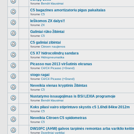
nėra.
pranešimų
forume
Bendri klausimai
šioje
Naujų
temoje
neskaitytų
C5 bagazines amortizatoriu pigus pakaitalas
nėra.
pranešimų
forume
C5
šioje
Naujų
temoje
neskaitytų
Ieškomos ZX dalys!!
nėra.
pranešimų
forume
ZX
šioje
Naujų
temoje
neskaitytų
Galiniai rūko žibintai
nėra.
pranešimų
forume
C5
šioje
Naujų
temoje
neskaitytų
C5 galiniai zibintai
nėra.
pranešimų
forume
Citroen naujienos
šioje
Naujų
temoje
neskaitytų
C5 X7 hidrocolindrų sandara
nėra.
pranešimų
forume
Hidropneumatika
šioje
Naujų
temoje
neskaitytų
Picasso nuo 2013 viršutinis ekranas
nėra.
pranešimų
forume
C4/C4 Picasso (+Grand)
šioje
Naujų
temoje
neskaitytų
stogo ragai
nėra.
pranešimų
forume
C4/C4 Picasso (+Grand)
šioje
Naujų
temoje
neskaitytų
Neveikia vienas kryptinis žibintas
nėra.
pranešimų
forume
C5
šioje
Naujų
temoje
neskaitytų
Nustatymo issaugojimas is BSI LEXIA programoje
nėra.
pranešimų
forume
Bendri klausimai
šioje
Naujų
temoje
neskaitytų
Koks pilasi vairo stiprintuvo skystis c5 1.6hdi 84kw 2012m
nėra.
pranešimų
forume
C5
šioje
Naujų
temoje
neskaitytų
Neveikia Citroen C5 spidometras
nėra.
pranešimų
forume
C5
šioje
Naujų
temoje
neskaitytų
DW10FC (AHW) galvos tarpinės remontas arba variklio keiti
nėra.
pranešimų
forume
Dyzeliniai varikliai
šioje