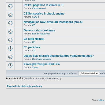
šioje
Naujų
temoje
neskaitytų
Reiktu pagalbos is vilnieciu !!!
nėra.
pranešimų
forume
Citrodaktarai
šioje
Naujų
temoje
neskaitytų
C3 Sensodrive ir check engine
nėra.
pranešimų
forume
C2/C3
šioje
Naujų
temoje
neskaitytų
Navigacijos Navi drive 3D instaliacija (NG-4)
nėra.
pranešimų
forume
C5
šioje
Naujų
temoje
neskaitytų
Generatoriaus keitimas
nėra.
pranešimų
forume
Bendri klausimai
šioje
Naujų
temoje
neskaitytų
C6 stop zibintai
nėra.
pranešimų
forume
C6
šioje
Naujų
temoje
neskaitytų
C5 peciukas
nėra.
pranešimų
forume
C5
šioje
Ši
temoje
tema
Lucas Epic siurblio degimo kampo valdymo detales?
nėra.
užrakinta,
forume
Dyzeliniai varikliai
jūs
Naujų
negalite
neskaitytų
Xsara [kartais] neužsikuria
redaguoti
pranešimų
pranešimų
forume
Xsara
šioje
Ši
arba
temoje
tema
atsakinėti
nėra.
Rodyti paskutinius pranešimus:
Rūši
užrakinta,
į
jūs
juos.
Puslapis
1
iš
9
[ Paieška rado 448 atitikmenis(ų) ]
negalite
redaguoti
pranešimų
Pagrindinis diskusijų puslapis
arba
atsakinėti
į
juos.
Vertė
Viliu