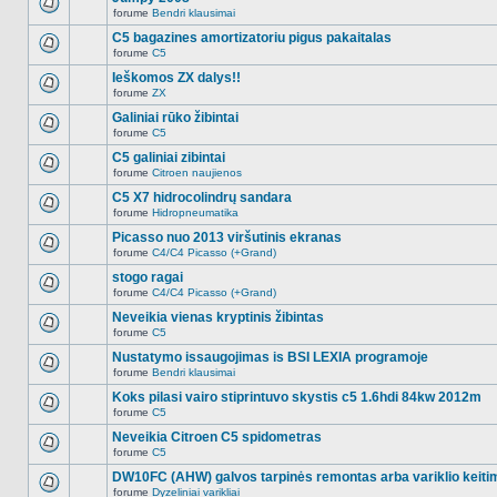
nėra.
pranešimų
forume
Bendri klausimai
šioje
Naujų
temoje
neskaitytų
C5 bagazines amortizatoriu pigus pakaitalas
nėra.
pranešimų
forume
C5
šioje
Naujų
temoje
neskaitytų
Ieškomos ZX dalys!!
nėra.
pranešimų
forume
ZX
šioje
Naujų
temoje
neskaitytų
Galiniai rūko žibintai
nėra.
pranešimų
forume
C5
šioje
Naujų
temoje
neskaitytų
C5 galiniai zibintai
nėra.
pranešimų
forume
Citroen naujienos
šioje
Naujų
temoje
neskaitytų
C5 X7 hidrocolindrų sandara
nėra.
pranešimų
forume
Hidropneumatika
šioje
Naujų
temoje
neskaitytų
Picasso nuo 2013 viršutinis ekranas
nėra.
pranešimų
forume
C4/C4 Picasso (+Grand)
šioje
Naujų
temoje
neskaitytų
stogo ragai
nėra.
pranešimų
forume
C4/C4 Picasso (+Grand)
šioje
Naujų
temoje
neskaitytų
Neveikia vienas kryptinis žibintas
nėra.
pranešimų
forume
C5
šioje
Naujų
temoje
neskaitytų
Nustatymo issaugojimas is BSI LEXIA programoje
nėra.
pranešimų
forume
Bendri klausimai
šioje
Naujų
temoje
neskaitytų
Koks pilasi vairo stiprintuvo skystis c5 1.6hdi 84kw 2012m
nėra.
pranešimų
forume
C5
šioje
Naujų
temoje
neskaitytų
Neveikia Citroen C5 spidometras
nėra.
pranešimų
forume
C5
šioje
Naujų
temoje
neskaitytų
DW10FC (AHW) galvos tarpinės remontas arba variklio keiti
nėra.
pranešimų
forume
Dyzeliniai varikliai
šioje