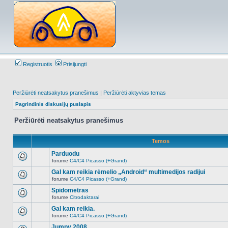
Registruotis
Prisijungti
Peržiūrėti neatsakytus pranešimus
|
Peržiūrėti aktyvias temas
Pagrindinis diskusijų puslapis
Peržiūrėti neatsakytus pranešimus
Temos
Parduodu
forume
C4/C4 Picasso (+Grand)
Naujų
neskaitytų
Gal kam reikia rėmelio „Android“ multimedijos radijui
pranešimų
forume
C4/C4 Picasso (+Grand)
šioje
Naujų
temoje
neskaitytų
Spidometras
nėra.
pranešimų
forume
Citrodaktarai
šioje
Naujų
temoje
neskaitytų
Gal kam reikia.
nėra.
pranešimų
forume
C4/C4 Picasso (+Grand)
šioje
Naujų
temoje
neskaitytų
Jumpy 2008