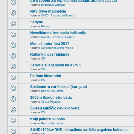
C5 II 2006m 2.0 HDi dūmina įjungus atbulinę pavarą
nėra.
pranešimų
forume
Dyzeliniai varikliai
šioje
Naujų
temoje
neskaitytų
NAV drive magnetola
nėra.
pranešimų
forume
C4/C4 Picasso (+Grand)
šioje
Naujų
temoje
neskaitytų
Sėdynė
nėra.
pranešimų
forume
Berlingo
šioje
Naujų
temoje
neskaitytų
Neveikianciu lempuciu indikacija
nėra.
pranešimų
forume
C4/C4 Picasso (+Grand)
šioje
Naujų
temoje
neskaitytų
Memel motor fest 2017
nėra.
pranešimų
forume
Citroeninės įvairenybės
šioje
Naujų
temoje
neskaitytų
Ratlankiu pasirinkimas
nėra.
pranešimų
forume
C5
šioje
Naujų
temoje
neskaitytų
Serious suspension fault C5 1
nėra.
pranešimų
forume
C5
šioje
Naujų
temoje
neskaitytų
Plafono fiksatoriai
nėra.
pranešimų
forume
C5
šioje
Naujų
temoje
neskaitytų
Spidometro varikliukas (kur gaut)
nėra.
pranešimų
forume
Bendri klausimai
šioje
Naujų
temoje
neskaitytų
2003m Spidometro bėda
nėra.
pranešimų
forume
Xsara Picasso
šioje
Naujų
temoje
neskaitytų
Šviesu aukščio daviklio vieta
nėra.
pranešimų
forume
C5
šioje
Naujų
temoje
neskaitytų
Kaip pakeist xenona
nėra.
pranešimų
forume
Bendri klausimai
šioje
Naujų
temoje
neskaitytų
2.0HDi 100kw RHR hidraulinės variklio pagalvės keitimas
nėra.
pranešimų
forume
C5