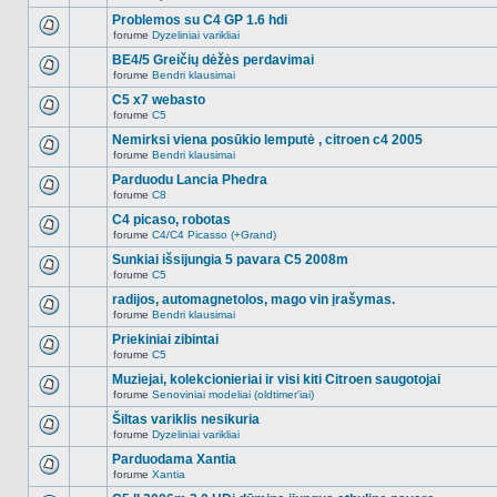
Naujų
temoje
neskaitytų
Problemos su C4 GP 1.6 hdi
nėra.
pranešimų
forume
Dyzeliniai varikliai
šioje
Naujų
temoje
neskaitytų
BE4/5 Greičių dėžės perdavimai
nėra.
pranešimų
forume
Bendri klausimai
šioje
Naujų
temoje
neskaitytų
C5 x7 webasto
nėra.
pranešimų
forume
C5
šioje
Naujų
temoje
neskaitytų
Nemirksi viena posūkio lemputė , citroen c4 2005
nėra.
pranešimų
forume
Bendri klausimai
šioje
Naujų
temoje
neskaitytų
Parduodu Lancia Phedra
nėra.
pranešimų
forume
C8
šioje
Naujų
temoje
neskaitytų
C4 picaso, robotas
nėra.
pranešimų
forume
C4/C4 Picasso (+Grand)
šioje
Naujų
temoje
neskaitytų
Sunkiai išsijungia 5 pavara C5 2008m
nėra.
pranešimų
forume
C5
šioje
Naujų
temoje
neskaitytų
radijos, automagnetolos, mago vin įrašymas.
nėra.
pranešimų
forume
Bendri klausimai
šioje
Naujų
temoje
neskaitytų
Priekiniai zibintai
nėra.
pranešimų
forume
C5
šioje
Naujų
temoje
neskaitytų
Muziejai, kolekcionieriai ir visi kiti Citroen saugotojai
nėra.
pranešimų
forume
Senoviniai modeliai (oldtimer'iai)
šioje
Naujų
temoje
neskaitytų
Šiltas variklis nesikuria
nėra.
pranešimų
forume
Dyzeliniai varikliai
šioje
Naujų
temoje
neskaitytų
Parduodama Xantia
nėra.
pranešimų
forume
Xantia
šioje
Naujų
temoje
neskaitytų