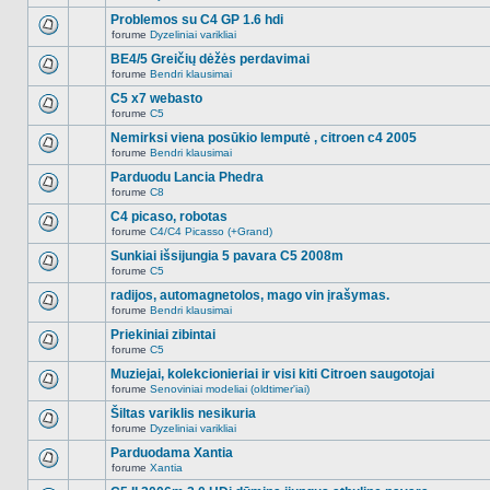
Naujų
temoje
neskaitytų
Problemos su C4 GP 1.6 hdi
nėra.
pranešimų
forume
Dyzeliniai varikliai
šioje
Naujų
temoje
neskaitytų
BE4/5 Greičių dėžės perdavimai
nėra.
pranešimų
forume
Bendri klausimai
šioje
Naujų
temoje
neskaitytų
C5 x7 webasto
nėra.
pranešimų
forume
C5
šioje
Naujų
temoje
neskaitytų
Nemirksi viena posūkio lemputė , citroen c4 2005
nėra.
pranešimų
forume
Bendri klausimai
šioje
Naujų
temoje
neskaitytų
Parduodu Lancia Phedra
nėra.
pranešimų
forume
C8
šioje
Naujų
temoje
neskaitytų
C4 picaso, robotas
nėra.
pranešimų
forume
C4/C4 Picasso (+Grand)
šioje
Naujų
temoje
neskaitytų
Sunkiai išsijungia 5 pavara C5 2008m
nėra.
pranešimų
forume
C5
šioje
Naujų
temoje
neskaitytų
radijos, automagnetolos, mago vin įrašymas.
nėra.
pranešimų
forume
Bendri klausimai
šioje
Naujų
temoje
neskaitytų
Priekiniai zibintai
nėra.
pranešimų
forume
C5
šioje
Naujų
temoje
neskaitytų
Muziejai, kolekcionieriai ir visi kiti Citroen saugotojai
nėra.
pranešimų
forume
Senoviniai modeliai (oldtimer'iai)
šioje
Naujų
temoje
neskaitytų
Šiltas variklis nesikuria
nėra.
pranešimų
forume
Dyzeliniai varikliai
šioje
Naujų
temoje
neskaitytų
Parduodama Xantia
nėra.
pranešimų
forume
Xantia
šioje
Naujų
temoje
neskaitytų