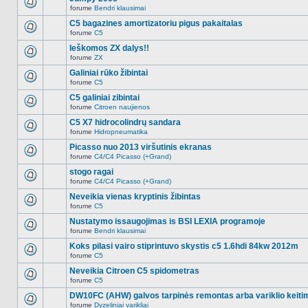
nėra.
pranešimų
forume
Bendri klausimai
šioje
Naujų
temoje
neskaitytų
C5 bagazines amortizatoriu pigus pakaitalas
nėra.
pranešimų
forume
C5
šioje
Naujų
temoje
neskaitytų
Ieškomos ZX dalys!!
nėra.
pranešimų
forume
ZX
šioje
Naujų
temoje
neskaitytų
Galiniai rūko žibintai
nėra.
pranešimų
forume
C5
šioje
Naujų
temoje
neskaitytų
C5 galiniai zibintai
nėra.
pranešimų
forume
Citroen naujienos
šioje
Naujų
temoje
neskaitytų
C5 X7 hidrocolindrų sandara
nėra.
pranešimų
forume
Hidropneumatika
šioje
Naujų
temoje
neskaitytų
Picasso nuo 2013 viršutinis ekranas
nėra.
pranešimų
forume
C4/C4 Picasso (+Grand)
šioje
Naujų
temoje
neskaitytų
stogo ragai
nėra.
pranešimų
forume
C4/C4 Picasso (+Grand)
šioje
Naujų
temoje
neskaitytų
Neveikia vienas kryptinis žibintas
nėra.
pranešimų
forume
C5
šioje
Naujų
temoje
neskaitytų
Nustatymo issaugojimas is BSI LEXIA programoje
nėra.
pranešimų
forume
Bendri klausimai
šioje
Naujų
temoje
neskaitytų
Koks pilasi vairo stiprintuvo skystis c5 1.6hdi 84kw 2012m
nėra.
pranešimų
forume
C5
šioje
Naujų
temoje
neskaitytų
Neveikia Citroen C5 spidometras
nėra.
pranešimų
forume
C5
šioje
Naujų
temoje
neskaitytų
DW10FC (AHW) galvos tarpinės remontas arba variklio keiti
nėra.
pranešimų
forume
Dyzeliniai varikliai
šioje