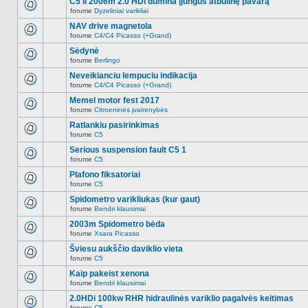
C5 II 2006m 2.0 HDi dūmina įjungus atbulinę pavarą
nėra.
pranešimų
forume
Dyzeliniai varikliai
šioje
Naujų
temoje
neskaitytų
NAV drive magnetola
nėra.
pranešimų
forume
C4/C4 Picasso (+Grand)
šioje
Naujų
temoje
neskaitytų
Sėdynė
nėra.
pranešimų
forume
Berlingo
šioje
Naujų
temoje
neskaitytų
Neveikianciu lempuciu indikacija
nėra.
pranešimų
forume
C4/C4 Picasso (+Grand)
šioje
Naujų
temoje
neskaitytų
Memel motor fest 2017
nėra.
pranešimų
forume
Citroeninės įvairenybės
šioje
Naujų
temoje
neskaitytų
Ratlankiu pasirinkimas
nėra.
pranešimų
forume
C5
šioje
Naujų
temoje
neskaitytų
Serious suspension fault C5 1
nėra.
pranešimų
forume
C5
šioje
Naujų
temoje
neskaitytų
Plafono fiksatoriai
nėra.
pranešimų
forume
C5
šioje
Naujų
temoje
neskaitytų
Spidometro varikliukas (kur gaut)
nėra.
pranešimų
forume
Bendri klausimai
šioje
Naujų
temoje
neskaitytų
2003m Spidometro bėda
nėra.
pranešimų
forume
Xsara Picasso
šioje
Naujų
temoje
neskaitytų
Šviesu aukščio daviklio vieta
nėra.
pranešimų
forume
C5
šioje
Naujų
temoje
neskaitytų
Kaip pakeist xenona
nėra.
pranešimų
forume
Bendri klausimai
šioje
Naujų
temoje
neskaitytų
2.0HDi 100kw RHR hidraulinės variklio pagalvės keitimas
nėra.
pranešimų
forume
C5