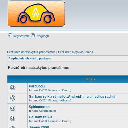
Registruotis
Prisijungti
Peržiūrėti neatsakytus pranešimus
|
Peržiūrėti aktyvias temas
Pagrindinis diskusijų puslapis
Peržiūrėti neatsakytus pranešimus
Temos
Parduodu
forume
C4/C4 Picasso (+Grand)
Naujų
neskaitytų
Gal kam reikia rėmelio „Android“ multimedijos radijui
pranešimų
forume
C4/C4 Picasso (+Grand)
šioje
Naujų
temoje
neskaitytų
Spidometras
nėra.
pranešimų
forume
Citrodaktarai
šioje
Naujų
temoje
neskaitytų
Gal kam reikia.
nėra.
pranešimų
forume
C4/C4 Picasso (+Grand)
šioje
Naujų
temoje
neskaitytų
Jumpy 2008