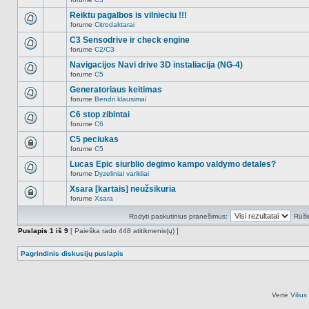
šioje
Naujų
temoje
neskaitytų
Reiktu pagalbos is vilnieciu !!!
nėra.
pranešimų
forume
Citrodaktarai
šioje
Naujų
temoje
neskaitytų
C3 Sensodrive ir check engine
nėra.
pranešimų
forume
C2/C3
šioje
Naujų
temoje
neskaitytų
Navigacijos Navi drive 3D instaliacija (NG-4)
nėra.
pranešimų
forume
C5
šioje
Naujų
temoje
neskaitytų
Generatoriaus keitimas
nėra.
pranešimų
forume
Bendri klausimai
šioje
Naujų
temoje
neskaitytų
C6 stop zibintai
nėra.
pranešimų
forume
C6
šioje
Naujų
temoje
neskaitytų
C5 peciukas
nėra.
pranešimų
forume
C5
šioje
Ši
temoje
tema
Lucas Epic siurblio degimo kampo valdymo detales?
nėra.
užrakinta,
forume
Dyzeliniai varikliai
jūs
Naujų
negalite
neskaitytų
Xsara [kartais] neužsikuria
redaguoti
pranešimų
pranešimų
forume
Xsara
šioje
Ši
arba
temoje
tema
atsakinėti
nėra.
Rodyti paskutinius pranešimus:
Rūši
užrakinta,
į
jūs
juos.
Puslapis
1
iš
9
[ Paieška rado 448 atitikmenis(ų) ]
negalite
redaguoti
pranešimų
Pagrindinis diskusijų puslapis
arba
atsakinėti
į
juos.
Vertė
Viliu