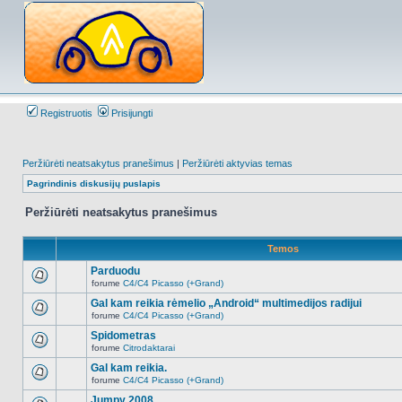
Registruotis
Prisijungti
Peržiūrėti neatsakytus pranešimus
|
Peržiūrėti aktyvias temas
Pagrindinis diskusijų puslapis
Peržiūrėti neatsakytus pranešimus
Temos
Parduodu
forume
C4/C4 Picasso (+Grand)
Naujų
neskaitytų
Gal kam reikia rėmelio „Android“ multimedijos radijui
pranešimų
forume
C4/C4 Picasso (+Grand)
šioje
Naujų
temoje
neskaitytų
Spidometras
nėra.
pranešimų
forume
Citrodaktarai
šioje
Naujų
temoje
neskaitytų
Gal kam reikia.
nėra.
pranešimų
forume
C4/C4 Picasso (+Grand)
šioje
Naujų
temoje
neskaitytų
Jumpy 2008