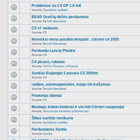
Naujų
temoje
neskaitytų
Problemos su C4 GP 1.6 hdi
nėra.
pranešimų
forume
Dyzeliniai varikliai
šioje
Naujų
temoje
neskaitytų
BE4/5 Greičių dėžės perdavimai
nėra.
pranešimų
forume
Bendri klausimai
šioje
Naujų
temoje
neskaitytų
C5 x7 webasto
nėra.
pranešimų
forume
C5
šioje
Naujų
temoje
neskaitytų
Nemirksi viena posūkio lemputė , citroen c4 2005
nėra.
pranešimų
forume
Bendri klausimai
šioje
Naujų
temoje
neskaitytų
Parduodu Lancia Phedra
nėra.
pranešimų
forume
C8
šioje
Naujų
temoje
neskaitytų
C4 picaso, robotas
nėra.
pranešimų
forume
C4/C4 Picasso (+Grand)
šioje
Naujų
temoje
neskaitytų
Sunkiai išsijungia 5 pavara C5 2008m
nėra.
pranešimų
forume
C5
šioje
Naujų
temoje
neskaitytų
radijos, automagnetolos, mago vin įrašymas.
nėra.
pranešimų
forume
Bendri klausimai
šioje
Naujų
temoje
neskaitytų
Priekiniai zibintai
nėra.
pranešimų
forume
C5
šioje
Naujų
temoje
neskaitytų
Muziejai, kolekcionieriai ir visi kiti Citroen saugotojai
nėra.
pranešimų
forume
Senoviniai modeliai (oldtimer'iai)
šioje
Naujų
temoje
neskaitytų
Šiltas variklis nesikuria
nėra.
pranešimų
forume
Dyzeliniai varikliai
šioje
Naujų
temoje
neskaitytų
Parduodama Xantia
nėra.
pranešimų
forume
Xantia
šioje
Naujų
temoje
neskaitytų