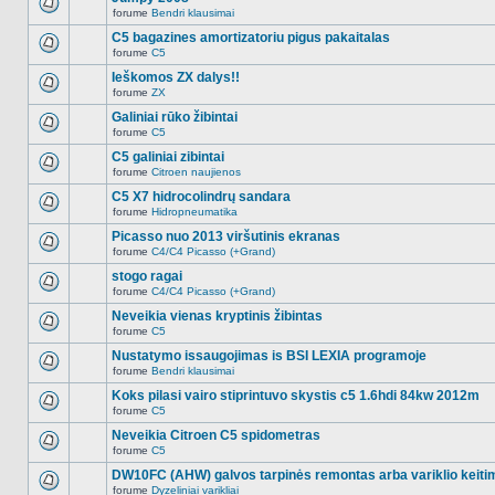
nėra.
pranešimų
forume
Bendri klausimai
šioje
Naujų
temoje
neskaitytų
C5 bagazines amortizatoriu pigus pakaitalas
nėra.
pranešimų
forume
C5
šioje
Naujų
temoje
neskaitytų
Ieškomos ZX dalys!!
nėra.
pranešimų
forume
ZX
šioje
Naujų
temoje
neskaitytų
Galiniai rūko žibintai
nėra.
pranešimų
forume
C5
šioje
Naujų
temoje
neskaitytų
C5 galiniai zibintai
nėra.
pranešimų
forume
Citroen naujienos
šioje
Naujų
temoje
neskaitytų
C5 X7 hidrocolindrų sandara
nėra.
pranešimų
forume
Hidropneumatika
šioje
Naujų
temoje
neskaitytų
Picasso nuo 2013 viršutinis ekranas
nėra.
pranešimų
forume
C4/C4 Picasso (+Grand)
šioje
Naujų
temoje
neskaitytų
stogo ragai
nėra.
pranešimų
forume
C4/C4 Picasso (+Grand)
šioje
Naujų
temoje
neskaitytų
Neveikia vienas kryptinis žibintas
nėra.
pranešimų
forume
C5
šioje
Naujų
temoje
neskaitytų
Nustatymo issaugojimas is BSI LEXIA programoje
nėra.
pranešimų
forume
Bendri klausimai
šioje
Naujų
temoje
neskaitytų
Koks pilasi vairo stiprintuvo skystis c5 1.6hdi 84kw 2012m
nėra.
pranešimų
forume
C5
šioje
Naujų
temoje
neskaitytų
Neveikia Citroen C5 spidometras
nėra.
pranešimų
forume
C5
šioje
Naujų
temoje
neskaitytų
DW10FC (AHW) galvos tarpinės remontas arba variklio keiti
nėra.
pranešimų
forume
Dyzeliniai varikliai
šioje