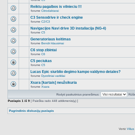
šioje
Naujų
temoje
neskaitytų
Reiktu pagalbos is vilnieciu !!!
nėra.
pranešimų
forume
Citrodaktarai
šioje
Naujų
temoje
neskaitytų
C3 Sensodrive ir check engine
nėra.
pranešimų
forume
C2/C3
šioje
Naujų
temoje
neskaitytų
Navigacijos Navi drive 3D instaliacija (NG-4)
nėra.
pranešimų
forume
C5
šioje
Naujų
temoje
neskaitytų
Generatoriaus keitimas
nėra.
pranešimų
forume
Bendri klausimai
šioje
Naujų
temoje
neskaitytų
C6 stop zibintai
nėra.
pranešimų
forume
C6
šioje
Naujų
temoje
neskaitytų
C5 peciukas
nėra.
pranešimų
forume
C5
šioje
Ši
temoje
tema
Lucas Epic siurblio degimo kampo valdymo detales?
nėra.
užrakinta,
forume
Dyzeliniai varikliai
jūs
Naujų
negalite
neskaitytų
Xsara [kartais] neužsikuria
redaguoti
pranešimų
pranešimų
forume
Xsara
šioje
Ši
arba
temoje
tema
atsakinėti
nėra.
Rodyti paskutinius pranešimus:
Rūši
užrakinta,
į
jūs
juos.
Puslapis
1
iš
9
[ Paieška rado 448 atitikmenis(ų) ]
negalite
redaguoti
pranešimų
Pagrindinis diskusijų puslapis
arba
atsakinėti
į
juos.
Vertė
Viliu