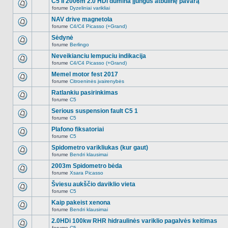
C5 II 2006m 2.0 HDi dūmina įjungus atbulinę pavarą
nėra.
pranešimų
forume
Dyzeliniai varikliai
šioje
Naujų
temoje
neskaitytų
NAV drive magnetola
nėra.
pranešimų
forume
C4/C4 Picasso (+Grand)
šioje
Naujų
temoje
neskaitytų
Sėdynė
nėra.
pranešimų
forume
Berlingo
šioje
Naujų
temoje
neskaitytų
Neveikianciu lempuciu indikacija
nėra.
pranešimų
forume
C4/C4 Picasso (+Grand)
šioje
Naujų
temoje
neskaitytų
Memel motor fest 2017
nėra.
pranešimų
forume
Citroeninės įvairenybės
šioje
Naujų
temoje
neskaitytų
Ratlankiu pasirinkimas
nėra.
pranešimų
forume
C5
šioje
Naujų
temoje
neskaitytų
Serious suspension fault C5 1
nėra.
pranešimų
forume
C5
šioje
Naujų
temoje
neskaitytų
Plafono fiksatoriai
nėra.
pranešimų
forume
C5
šioje
Naujų
temoje
neskaitytų
Spidometro varikliukas (kur gaut)
nėra.
pranešimų
forume
Bendri klausimai
šioje
Naujų
temoje
neskaitytų
2003m Spidometro bėda
nėra.
pranešimų
forume
Xsara Picasso
šioje
Naujų
temoje
neskaitytų
Šviesu aukščio daviklio vieta
nėra.
pranešimų
forume
C5
šioje
Naujų
temoje
neskaitytų
Kaip pakeist xenona
nėra.
pranešimų
forume
Bendri klausimai
šioje
Naujų
temoje
neskaitytų
2.0HDi 100kw RHR hidraulinės variklio pagalvės keitimas
nėra.
pranešimų
forume
C5