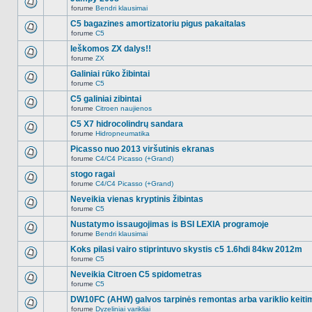
nėra.
pranešimų
forume
Bendri klausimai
šioje
Naujų
temoje
neskaitytų
C5 bagazines amortizatoriu pigus pakaitalas
nėra.
pranešimų
forume
C5
šioje
Naujų
temoje
neskaitytų
Ieškomos ZX dalys!!
nėra.
pranešimų
forume
ZX
šioje
Naujų
temoje
neskaitytų
Galiniai rūko žibintai
nėra.
pranešimų
forume
C5
šioje
Naujų
temoje
neskaitytų
C5 galiniai zibintai
nėra.
pranešimų
forume
Citroen naujienos
šioje
Naujų
temoje
neskaitytų
C5 X7 hidrocolindrų sandara
nėra.
pranešimų
forume
Hidropneumatika
šioje
Naujų
temoje
neskaitytų
Picasso nuo 2013 viršutinis ekranas
nėra.
pranešimų
forume
C4/C4 Picasso (+Grand)
šioje
Naujų
temoje
neskaitytų
stogo ragai
nėra.
pranešimų
forume
C4/C4 Picasso (+Grand)
šioje
Naujų
temoje
neskaitytų
Neveikia vienas kryptinis žibintas
nėra.
pranešimų
forume
C5
šioje
Naujų
temoje
neskaitytų
Nustatymo issaugojimas is BSI LEXIA programoje
nėra.
pranešimų
forume
Bendri klausimai
šioje
Naujų
temoje
neskaitytų
Koks pilasi vairo stiprintuvo skystis c5 1.6hdi 84kw 2012m
nėra.
pranešimų
forume
C5
šioje
Naujų
temoje
neskaitytų
Neveikia Citroen C5 spidometras
nėra.
pranešimų
forume
C5
šioje
Naujų
temoje
neskaitytų
DW10FC (AHW) galvos tarpinės remontas arba variklio keiti
nėra.
pranešimų
forume
Dyzeliniai varikliai
šioje