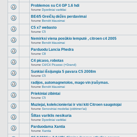
Naujų
temoje
neskaitytų
Problemos su C4 GP 1.6 hdi
nėra.
pranešimų
forume
Dyzeliniai varikliai
šioje
Naujų
temoje
neskaitytų
BE4/5 Greičių dėžės perdavimai
nėra.
pranešimų
forume
Bendri klausimai
šioje
Naujų
temoje
neskaitytų
C5 x7 webasto
nėra.
pranešimų
forume
C5
šioje
Naujų
temoje
neskaitytų
Nemirksi viena posūkio lemputė , citroen c4 2005
nėra.
pranešimų
forume
Bendri klausimai
šioje
Naujų
temoje
neskaitytų
Parduodu Lancia Phedra
nėra.
pranešimų
forume
C8
šioje
Naujų
temoje
neskaitytų
C4 picaso, robotas
nėra.
pranešimų
forume
C4/C4 Picasso (+Grand)
šioje
Naujų
temoje
neskaitytų
Sunkiai išsijungia 5 pavara C5 2008m
nėra.
pranešimų
forume
C5
šioje
Naujų
temoje
neskaitytų
radijos, automagnetolos, mago vin įrašymas.
nėra.
pranešimų
forume
Bendri klausimai
šioje
Naujų
temoje
neskaitytų
Priekiniai zibintai
nėra.
pranešimų
forume
C5
šioje
Naujų
temoje
neskaitytų
Muziejai, kolekcionieriai ir visi kiti Citroen saugotojai
nėra.
pranešimų
forume
Senoviniai modeliai (oldtimer'iai)
šioje
Naujų
temoje
neskaitytų
Šiltas variklis nesikuria
nėra.
pranešimų
forume
Dyzeliniai varikliai
šioje
Naujų
temoje
neskaitytų
Parduodama Xantia
nėra.
pranešimų
forume
Xantia
šioje
Naujų
temoje
neskaitytų