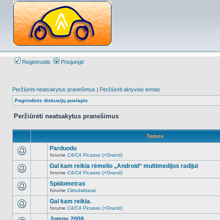
Registruotis
Prisijungti
Peržiūrėti neatsakytus pranešimus
|
Peržiūrėti aktyvias temas
Pagrindinis diskusijų puslapis
Peržiūrėti neatsakytus pranešimus
Temos
Parduodu
forume
C4/C4 Picasso (+Grand)
Naujų
neskaitytų
Gal kam reikia rėmelio „Android“ multimedijos radijui
pranešimų
forume
C4/C4 Picasso (+Grand)
šioje
Naujų
temoje
neskaitytų
Spidometras
nėra.
pranešimų
forume
Citrodaktarai
šioje
Naujų
temoje
neskaitytų
Gal kam reikia.
nėra.
pranešimų
forume
C4/C4 Picasso (+Grand)
šioje
Naujų
temoje
neskaitytų
Jumpy 2008