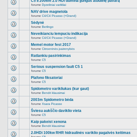
C5 II 2006m 2.0 HDi dūmina įjungus atbulinę pavarą
nėra.
pranešimų
forume
Dyzeliniai varikliai
šioje
Naujų
temoje
neskaitytų
NAV drive magnetola
nėra.
pranešimų
forume
C4/C4 Picasso (+Grand)
šioje
Naujų
temoje
neskaitytų
Sėdynė
nėra.
pranešimų
forume
Berlingo
šioje
Naujų
temoje
neskaitytų
Neveikianciu lempuciu indikacija
nėra.
pranešimų
forume
C4/C4 Picasso (+Grand)
šioje
Naujų
temoje
neskaitytų
Memel motor fest 2017
nėra.
pranešimų
forume
Citroeninės įvairenybės
šioje
Naujų
temoje
neskaitytų
Ratlankiu pasirinkimas
nėra.
pranešimų
forume
C5
šioje
Naujų
temoje
neskaitytų
Serious suspension fault C5 1
nėra.
pranešimų
forume
C5
šioje
Naujų
temoje
neskaitytų
Plafono fiksatoriai
nėra.
pranešimų
forume
C5
šioje
Naujų
temoje
neskaitytų
Spidometro varikliukas (kur gaut)
nėra.
pranešimų
forume
Bendri klausimai
šioje
Naujų
temoje
neskaitytų
2003m Spidometro bėda
nėra.
pranešimų
forume
Xsara Picasso
šioje
Naujų
temoje
neskaitytų
Šviesu aukščio daviklio vieta
nėra.
pranešimų
forume
C5
šioje
Naujų
temoje
neskaitytų
Kaip pakeist xenona
nėra.
pranešimų
forume
Bendri klausimai
šioje
Naujų
temoje
neskaitytų
2.0HDi 100kw RHR hidraulinės variklio pagalvės keitimas
nėra.
pranešimų
forume
C5