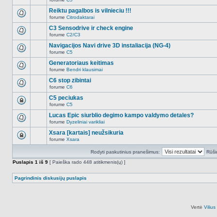
šioje
Naujų
temoje
neskaitytų
Reiktu pagalbos is vilnieciu !!!
nėra.
pranešimų
forume
Citrodaktarai
šioje
Naujų
temoje
neskaitytų
C3 Sensodrive ir check engine
nėra.
pranešimų
forume
C2/C3
šioje
Naujų
temoje
neskaitytų
Navigacijos Navi drive 3D instaliacija (NG-4)
nėra.
pranešimų
forume
C5
šioje
Naujų
temoje
neskaitytų
Generatoriaus keitimas
nėra.
pranešimų
forume
Bendri klausimai
šioje
Naujų
temoje
neskaitytų
C6 stop zibintai
nėra.
pranešimų
forume
C6
šioje
Naujų
temoje
neskaitytų
C5 peciukas
nėra.
pranešimų
forume
C5
šioje
Ši
temoje
tema
Lucas Epic siurblio degimo kampo valdymo detales?
nėra.
užrakinta,
forume
Dyzeliniai varikliai
jūs
Naujų
negalite
neskaitytų
Xsara [kartais] neužsikuria
redaguoti
pranešimų
pranešimų
forume
Xsara
šioje
Ši
arba
temoje
tema
atsakinėti
nėra.
Rodyti paskutinius pranešimus:
Rūši
užrakinta,
į
jūs
juos.
Puslapis
1
iš
9
[ Paieška rado 448 atitikmenis(ų) ]
negalite
redaguoti
pranešimų
Pagrindinis diskusijų puslapis
arba
atsakinėti
į
juos.
Vertė
Viliu